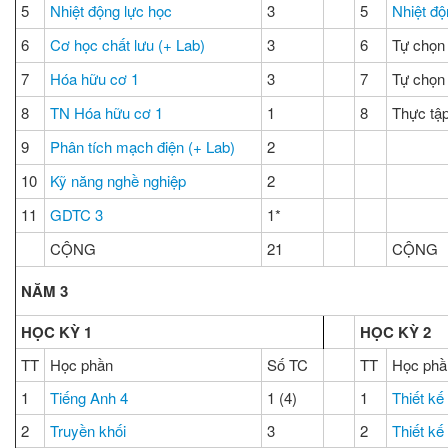
5
Nhiệt động lực học
3
5
Nhiệt đ
6
Cơ học chất lưu (+ Lab)
3
6
Tự chọn
7
Hóa hữu cơ 1
3
7
Tự chọn
8
TN Hóa hữu cơ 1
1
8
Thực tập
9
Phân tích mạch điện (+ Lab)
2
10
Kỹ năng nghề nghiệp
2
11
GDTC 3
1*
CỘNG
21
CỘNG
NĂM 3
HỌC KỲ 1
HỌC KỲ 2
TT
Học phần
Số TC
TT
Học phầ
1
Tiếng Anh 4
1 (4)
1
Thiết kế
2
Truyền khối
3
2
Thiết kế