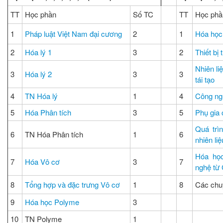
TT
Học phần
Số TC
TT
Học phầ
1
Pháp luật Việt Nam đại cương
2
1
Hóa học
2
Hóa lý 1
3
2
Thiết bị
Nhiên li
3
Hóa lý 2
3
3
tái tạo
4
TN Hóa lý
1
4
Công ng
5
Hóa Phân tích
3
5
Phụ gia
Quá trì
6
TN Hóa Phân tích
1
6
nhiên li
Hóa học
7
Hóa Vô cơ
3
7
nghệ từ
8
Tổng hợp và đặc trưng Vô cơ
1
8
Các chu
9
Hóa học Polyme
3
10
TN Polyme
1