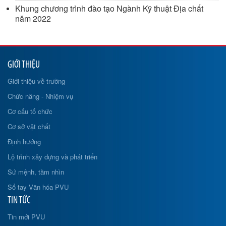
Khung chương trình đào tạo Ngành Kỹ thuật Địa chất
năm 2022
GIỚI THIỆU
Giới thiệu về trường
Chức năng - Nhiệm vụ
Cơ cấu tổ chức
Cơ sở vật chất
Định hướng
Lộ trình xây dựng và phát triển
Sứ mệnh, tầm nhìn
Sổ tay Văn hóa PVU
TIN TỨC
Tin mới PVU