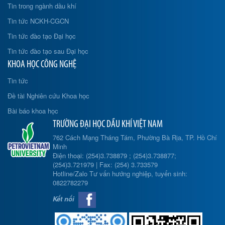
Tin trong ngành dầu khí
Tin tức NCKH-CGCN
Tin tức đào tạo Đại học
Tin tức đào tạo sau Đại học
KHOA HỌC CÔNG NGHỆ
Tin tức
Đề tài Nghiên cứu Khoa học
Bài báo khoa học
TRƯỜNG ĐẠI HỌC DẦU KHÍ VIỆT NAM
762 Cách Mạng Tháng Tám, Phường Bà Rịa, TP. Hồ Chí
Minh
Điện thoại: (254)3.738879 ; (254)3.738877;
(254)3.721979 | Fax: (254) 3.733579
Hotline/Zalo Tư vấn hướng nghiệp, tuyển sinh:
0822782279
Kết nối