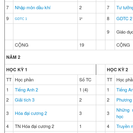
7
Nhập môn dầu khí
2
7
Tư tưởn
9
8
GDTC 2
GDTC 1
1*
9
Giáo dụ
CỘNG
19
CỘNG
NĂM 2
HỌC KỲ 1
HỌC KỲ 2
TT
Học phần
Số TC
TT
Học phầ
1
Tiếng Anh 2
1 (4)
1
Tiếng A
2
Giải tích 3
2
2
Phương t
Những n
3
Hóa đại cương 2
3
3
học
4
TN Hóa đại cương 2
1
4
Truyền n