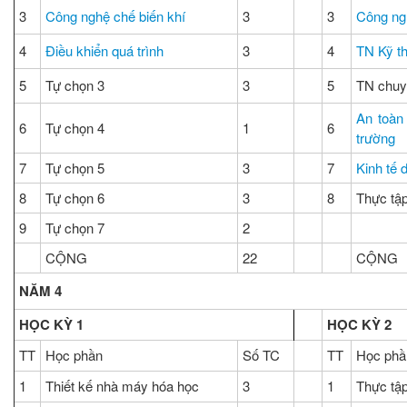
3
Công nghệ chế biến khí
3
3
Công ng
4
Điều khiển quá trình
3
4
TN Kỹ t
5
Tự chọn 3
3
5
TN chuy
An toàn
6
Tự chọn 4
1
6
trường
7
Tự chọn 5
3
7
Kinh tế 
8
Tự chọn 6
3
8
Thực tập
9
Tự chọn 7
2
CỘNG
22
CỘNG
NĂM 4
HỌC KỲ 1
HỌC KỲ 2
TT
Học phần
Số TC
TT
Học phầ
1
Thiết kế nhà máy hóa học
3
1
Thực tập