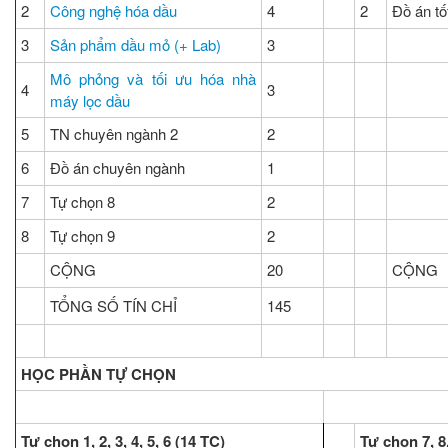
2
Công nghệ hóa dầu
4
2
Đồ án tố
3
Sản phẩm dầu mỏ (+ Lab)
3
Mô phỏng và tối ưu hóa nhà
4
3
máy lọc dầu
5
TN chuyên ngành 2
2
6
Đồ án chuyên ngành
1
7
Tự chọn 8
2
8
Tự chọn 9
2
CỘNG
20
CỘNG
TỔNG SỐ TÍN CHỈ
145
HỌC PHẦN TỰ CHỌN
Tự chọn 1, 2, 3, 4, 5, 6 (14 TC)
Tự chọn 7, 8,