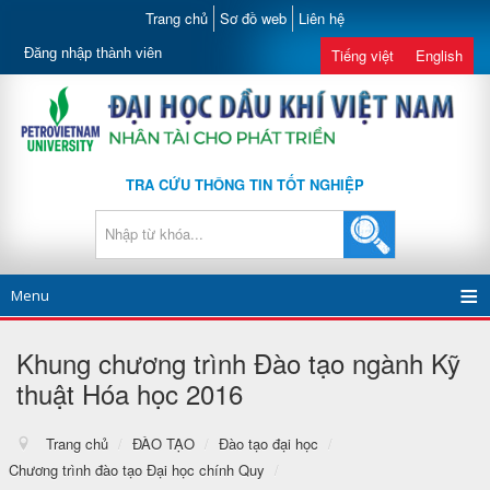
Trang chủ
Sơ đồ web
Liên hệ
Đăng nhập thành viên
Tiếng việt
English
TRA CỨU THÔNG TIN TỐT NGHIỆP
Menu
Khung chương trình Đào tạo ngành Kỹ
thuật Hóa học 2016
Trang chủ
/
ĐÀO TẠO
/
Đào tạo đại học
/
Chương trình đào tạo Đại học chính Quy
/