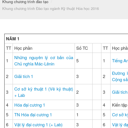
Khung chương trình đào tạo
/
Khung chương trình Đào tạo ngành Kỹ thuật Hóa học 2016
NĂM 1
TT
Học phần
Số TC
TT
Học phầ
Những nguyên lý cơ bản của
1
5
1
Tiếng A
Chủ nghĩa Mác-Lênin
Đường l
2
Giải tích 1
3
2
Cộng sả
Cơ sở kỹ thuật 1 (Vẽ kỹ thuật)
3
2
3
Giải tíc
+ Lab
4
Hóa đại cương 1
3
4
Kiến tập
5
TN Hóa đại cương 1
1
5
Cơ sở kỹ
6
Vật lý đại cương 1 (+ Lab)
3
6
Vật lý đ