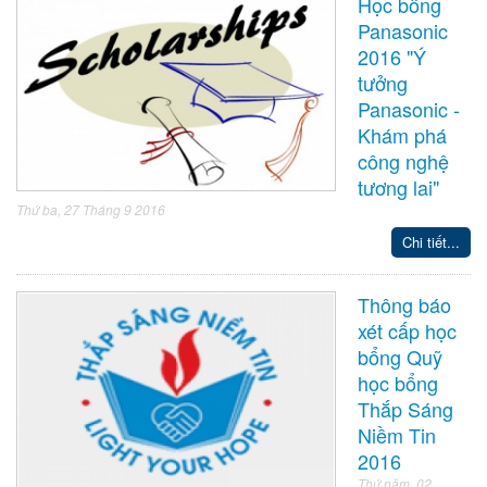
Học bổng
Panasonic
2016 "Ý
tưởng
Panasonic -
Khám phá
công nghệ
tương lai"
Thứ ba, 27 Tháng 9 2016
Chi tiết...
Thông báo
xét cấp học
bổng Quỹ
học bổng
Thắp Sáng
Niềm Tin
2016
Thứ năm, 02