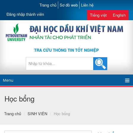
Trang chủ
Sơ đồ web
Liên hệ
Đăng nhập thành viên
Tiếng việt
English
TRA CỨU THÔNG TIN TỐT NGHIỆP
Menu
Học bổng
Trang chủ
/
SINH VIÊN
/
Học bổng