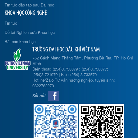
Tin tức đào tạo sau Đại học
KHOA HỌC CÔNG NGHỆ
Tin tức
Đề tài Nghiên cứu Khoa học
Bài báo khoa học
TRƯỜNG ĐẠI HỌC DẦU KHÍ VIỆT NAM
762 Cách Mạng Tháng Tám, Phường Bà Rịa, TP. Hồ Chí
Minh
Điện thoại: (254)3.738879 ; (254)3.738877;
(254)3.721979 | Fax: (254) 3.733579
Hotline/Zalo Tư vấn hướng nghiệp, tuyển sinh:
0822782279
Kết nối