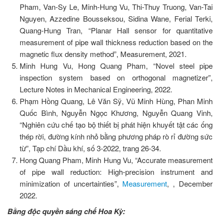
Pham, Van-Sy Le, Minh-Hung Vu, Thi-Thuy Truong, Van-Tai
Nguyen, Azzedine Bousseksou, Sidina Wane, Ferial Terki,
Quang-Hung Tran, “Planar Hall sensor for quantitative
measurement of pipe wall thickness reduction based on the
magnetic flux density method”, Measurement, 2021.
Minh Hung Vu, Hong Quang Pham, “Novel steel pipe
inspection system based on orthogonal magnetizer”,
Lecture Notes in Mechanical Engineering, 2022.
Phạm Hồng Quang, Lê Văn Sỹ, Vũ Minh Hùng, Phan Minh
Quốc Bình, Nguyễn Ngọc Khương, Nguyễn Quang Vinh,
“Nghiên cứu chế tạo bộ thiết bị phát hiện khuyết tật các ống
thép rời, đường kính nhỏ bằng phương pháp rò rỉ đường sức
từ”, Tạp chí Dầu khí, số 3-2022, trang 26-34.
Hong Quang Pham, Minh Hung Vu, “Accurate measurement
of pipe wall reduction: High-precision instrument and
minimization of uncertainties”,
Measurement
,
, December
2022.
Bằng độc quyền sáng chế Hoa Kỳ: