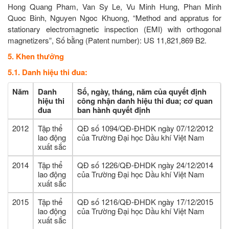
Hong Quang Pham, Van Sy Le, Vu Minh Hung, Phan Minh
Quoc Binh, Nguyen Ngoc Khuong, “Method and appratus for
stationary electromagnetic inspection (EMI) with orthogonal
magnetizers”, Số bằng (Patent number): US 11,821,869 B2.
5. Khen thưởng
5.1. Danh hiệu thi đua:
Năm
Danh
Số, ngày, tháng, năm của quyết định
hiệu thi
công nhận danh hiệu thi đua; cơ quan
đua
ban hành quyết định
2012
Tập thể
QĐ số 1094/QĐ-ĐHDK ngày 07/12/2012
lao động
của Trường Đại học Dầu khí Việt Nam
xuất sắc
2014
Tập thể
QĐ số 1226/QĐ-ĐHDK ngày 24/12/2014
lao động
của Trường Đại học Dầu khí Việt Nam
xuất sắc
2015
Tập thể
QĐ số 1216/QĐ-ĐHDK ngày 17/12/2015
lao động
của Trường Đại học Dầu khí Việt Nam
xuất sắc