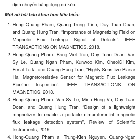
dịch chuyển bằng động cơ kéo.
Một số bài báo khoa học tiêu biểu:
Hong Quang Pham, Quang Trung Trinh, Duy Tuan Doan,
and Quang Hung Tran, “Importance of Magnetizing Field on
Magnetic Flux Leakage Signal of Defects”, IEEE
TRANSACTIONS ON MAGNETICS, 2018.
Hong Quang Pham, Bang Viet Tran, Duy Tuan Doan, Van
Sy Le, Quang Ngan Pham, Kunwoo Kim, CheolGi Kim,
Ferial Terki, and Quang Hung Tran, “Highly Sensitive Planar
Hall Magnetoresistive Sensor for Magnetic Flux Leakage
Pipeline Inspection”, IEEE TRANSACTIONS ON
MAGNETICS, 2018.
Hong Quang Pham, Van Sy Le, Minh Hung Vu, Duy Tuan
Doan, and Quang Hung Tran, “Design of a lightweight
magnetizer to enable a portable circumferential magnetic
flux leakage detection system”, Review of Scientific
Instruments, 2019.
Hong-Quang Pham a, Trung-Kien Nguyen, Quang-Ngan