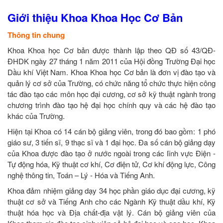
Giới thiệu Khoa Khoa Học Cơ Bản
Thông tin chung
Khoa Khoa học Cơ bản được thành lập theo QĐ số 43/QĐ-
ĐHDK ngày 27 tháng 1 năm 2011 của Hội đồng Trường Đại học
Dầu khí Việt Nam. Khoa Khoa học Cơ bản là đơn vị đào tạo và
quản lý cơ sở của Trường, có chức năng tổ chức thực hiện công
tác đào tạo các môn học đại cương, cơ sở kỹ thuật ngành trong
chương trình đào tạo hệ đại học chính quy và các hệ đào tạo
khác của Trường.
Hiện tại Khoa có 14 cán bộ giảng viên, trong đó bao gồm: 1 phó
giáo sư, 3 tiến sĩ, 9 thạc sĩ và 1 đại học. Đa số cán bộ giảng dạy
của Khoa được đào tạo ở nước ngoài trong các lĩnh vực Điện -
Tự động hóa, Kỹ thuật cơ khí, Cơ điện tử, Cơ khí động lực, Công
nghệ thông tin, Toán – Lý - Hóa và Tiếng Anh.
Khoa đảm nhiệm giảng dạy 34 học phần giáo dục đại cương, kỹ
thuật cơ sở và Tiếng Anh cho các Ngành Kỹ thuật dầu khí, Kỹ
thuật hóa học và Địa chất-địa vật lý. Cán bộ giảng viên của