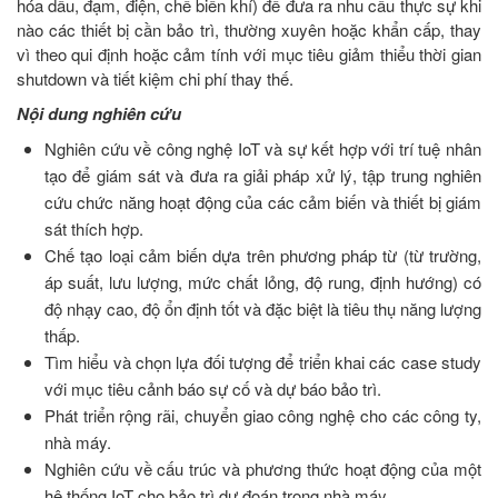
hóa dầu, đạm, điện, chế biến khí) để đưa ra nhu cầu thực sự khi
nào các thiết bị cần bảo trì, thường xuyên hoặc khẩn cấp, thay
vì theo qui định hoặc cảm tính với mục tiêu giảm thiểu thời gian
shutdown và tiết kiệm chi phí thay thế.
Nội dung nghiên cứu
Nghiên cứu về công nghệ IoT và sự kết hợp với trí tuệ nhân
tạo để giám sát và đưa ra giải pháp xử lý, tập trung nghiên
cứu chức năng hoạt động của các cảm biến và thiết bị giám
sát thích hợp.
Chế tạo loại cảm biến dựa trên phương pháp từ (từ trường,
áp suất, lưu lượng, mức chất lỏng, độ rung, định hướng) có
độ nhạy cao, độ ổn định tốt và đặc biệt là tiêu thụ năng lượng
thấp.
Tìm hiểu và chọn lựa đối tượng để triển khai các case study
với mục tiêu cảnh báo sự cố và dự báo bảo trì.
Phát triển rộng rãi, chuyển giao công nghệ cho các công ty,
nhà máy.
Nghiên cứu về cấu trúc và phương thức hoạt động của một
hệ thống IoT cho bảo trì dự đoán trong nhà máy.