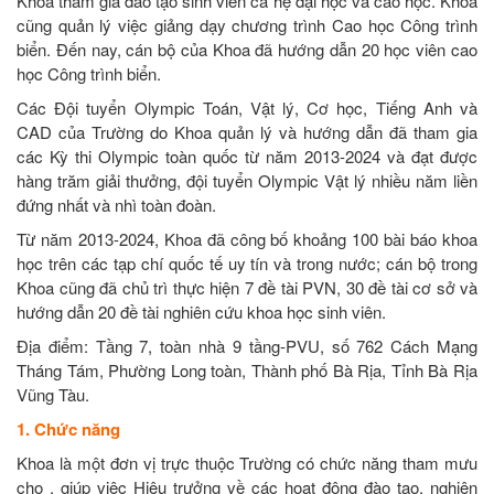
Khoa tham gia đào tạo sinh viên cả hệ đại học và cao học. Khoa
cũng quản lý việc giảng dạy chương trình Cao học Công trình
biển. Đến nay, cán bộ của Khoa đã hướng dẫn 20 học viên cao
học Công trình biển.
Các Đội tuyển Olympic Toán, Vật lý, Cơ học, Tiếng Anh và
CAD của Trường do Khoa quản lý và hướng dẫn đã tham gia
các Kỳ thi Olympic toàn quốc từ năm 2013-2024 và đạt được
hàng trăm giải thưởng, đội tuyển Olympic Vật lý nhiều năm liền
đứng nhất và nhì toàn đoàn.
Từ năm 2013-2024, Khoa đã công bố khoảng 100 bài báo khoa
học trên các tạp chí quốc tế uy tín và trong nước; cán bộ trong
Khoa cũng đã chủ trì thực hiện 7 đề tài PVN, 30 đề tài cơ sở và
hướng dẫn 20 đề tài nghiên cứu khoa học sinh viên.
Địa điểm: Tầng 7, toàn nhà 9 tầng-PVU, số 762 Cách Mạng
Tháng Tám, Phường Long toàn, Thành phố Bà Rịa, Tỉnh Bà Rịa
Vũng Tàu.
1. Chức năng
Khoa là một đơn vị trực thuộc Trường có chức năng tham mưu
cho , giúp việc Hiệu trưởng về các hoạt động đào tạo, nghiên