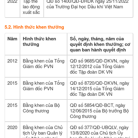
2022
Tập thể
QĐ số 1400/QĐ-ĐHDK ngày 25/11/2022
lao động
của Trường Đại học Dầu khí Việt Nam
xuất sắc
5.2. Hình thức khen thưởng
Năm
Hình thức khen
Số, ngày, tháng, năm của
thưởng
quyết định khen thưởng; cơ
quan ban hành quyết định
2012
Bằng khen của Tổng
QĐ số 9685/QĐ-DKVN, ngày
Giám đốc PVN
12/12/2012 của Tổng Giám
đốc Tập đoàn DK VN
2015
Bằng khen của Tổng
QĐ số 8720/QĐ-DKVN, ngày
Giám đốc PVN
14/12/2015 của Tổng Giám
đốc Tập đoàn DK VN
2015
Bằng khen của Bộ
QĐ số 5854/QĐ-BCT, ngày
Công thương
12/06/2015 của Bộ trưởng Bộ
Công thương
2020
Bằng khen của Chủ
QĐ số 377/QĐ-UBQLV, ngày
tịch Ủy ban Quản lý
13/8/2020 của Chủ tịch Ủy