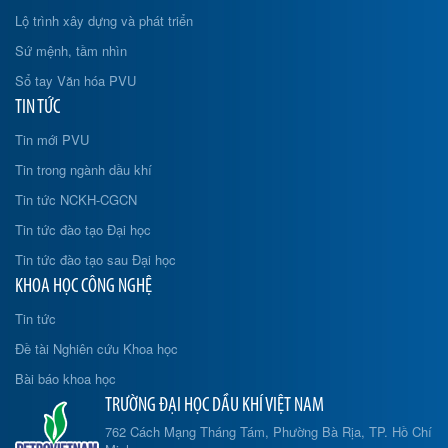
Lộ trình xây dựng và phát triển
Sứ mệnh, tầm nhìn
Sổ tay Văn hóa PVU
TIN TỨC
Tin mới PVU
Tin trong ngành dầu khí
Tin tức NCKH-CGCN
Tin tức đào tạo Đại học
Tin tức đào tạo sau Đại học
KHOA HỌC CÔNG NGHỆ
Tin tức
Đề tài Nghiên cứu Khoa học
Bài báo khoa học
TRƯỜNG ĐẠI HỌC DẦU KHÍ VIỆT NAM
762 Cách Mạng Tháng Tám, Phường Bà Rịa, TP. Hồ Chí