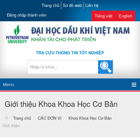
Trang chủ
Sơ đồ web
Liên hệ
Đăng nhập thành viên
Tiếng việt
English
TRA CỨU THÔNG TIN TỐT NGHIỆP
Menu
Giới thiệu Khoa Khoa Học Cơ Bản
Trang chủ
/
CÁC ĐƠN VỊ
/
Khoa Khoa Học Cơ Bản
/
Giới thiệu