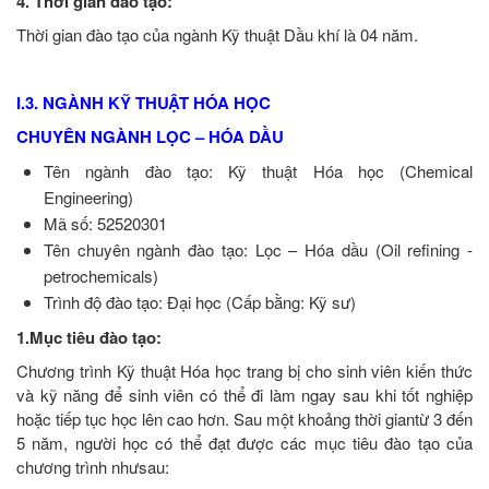
4. Thời gian đào tạo:
Thời gian đào tạo của ngành Kỹ thuật Dầu khí là 04 năm.
I.3. NGÀNH KỸ THUẬT HÓA HỌC
CHUYÊN NGÀNH LỌC – HÓA DẦU
Tên ngành đào tạo: Kỹ thuật Hóa học (Chemical
Engineering)
Mã số: 52520301
Tên chuyên ngành đào tạo: Lọc – Hóa dầu (Oil refining -
petrochemicals)
Trình độ đào tạo: Đại học (Cấp bằng: Kỹ sư)
1.Mục tiêu đào tạo:
Chương trình Kỹ thuật Hóa học trang bị cho sinh viên kiến thức
và kỹ năng để sinh viên có thể đi làm ngay sau khi tốt nghiệp
hoặc tiếp tục học lên cao hơn. Sau một khoảng thời giantừ 3 đến
5 năm, người học có thể đạt được các mục tiêu đào tạo của
chương trình nhưsau: