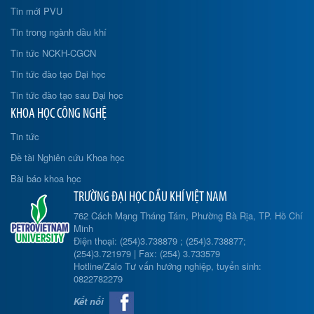
Tin mới PVU
Tin trong ngành dầu khí
Tin tức NCKH-CGCN
Tin tức đào tạo Đại học
Tin tức đào tạo sau Đại học
KHOA HỌC CÔNG NGHỆ
Tin tức
Đề tài Nghiên cứu Khoa học
Bài báo khoa học
TRƯỜNG ĐẠI HỌC DẦU KHÍ VIỆT NAM
762 Cách Mạng Tháng Tám, Phường Bà Rịa, TP. Hồ Chí
Minh
Điện thoại: (254)3.738879 ; (254)3.738877;
(254)3.721979 | Fax: (254) 3.733579
Hotline/Zalo Tư vấn hướng nghiệp, tuyển sinh:
0822782279
Kết nối