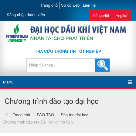
Trang chủ
Sơ đồ web
Liên hệ
Đăng nhập thành viên
Tiếng việt
English
TRA CỨU THÔNG TIN TỐT NGHIỆP
Menu
Chương trình đào tạo đại học
Trang chủ
/
ĐÀO TẠO
/
Đào tạo đại học
/
Chương trình đào tạo Đại học chính Quy