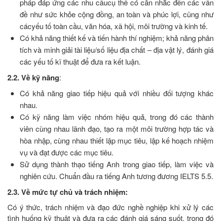
pháp đáp ứng các nhu cầucụ thể có cân nhắc đến các vấn
đề như sức khỏe cộng đồng, an toàn và phúc lợi, cũng như
cácyếu tố toàn cầu, văn hóa, xã hội, môi trường và kinh tế.
Có khả năng thiết kế và tiến hành thí nghiệm; khả năng phân
tích và minh giải tài liệu/số liệu địa chất – địa vật lý, đánh giá
các yếu tố kĩ thuật để đưa ra kết luận.
2.2. Về kỹ năng
:
Có khả năng giao tiếp hiệu quả với nhiều đối tượng khác
nhau.
Có kỹ năng làm việc nhóm hiệu quả, trong đó các thành
viên cùng nhau lãnh đạo, tạo ra một môi trường hợp tác và
hòa nhập, cùng nhau thiết lập mục tiêu, lập kế hoạch nhiệm
vụ và đạt được các mục tiêu.
Sử dụng thành thạo tiếng Anh trong giao tiếp, làm việc và
nghiên cứu. Chuẩn đầu ra tiếng Anh tương đương IELTS 5.5.
2.3. Về mức tự chủ và trách nhiệm:
Có ý thức, trách nhiệm và đạo đức nghề nghiệp khi xử lý các
tình huống kỹ thuật và đưa ra các đánh giá sáng suốt, trong đó