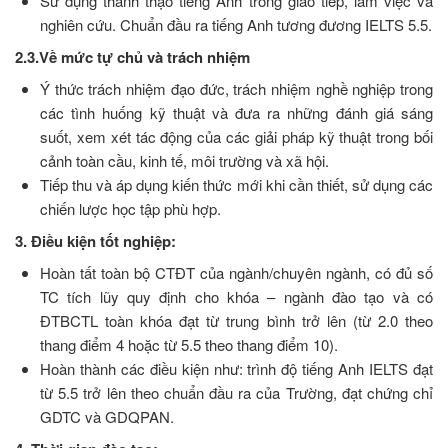
Sử dụng thành thạo tiếng Anh trong giao tiếp, làm việc và
nghiên cứu. Chuẩn đầu ra tiếng Anh tương đương IELTS 5.5.
2.3.Về mức tự chủ và trách nhiệm
Ý thức trách nhiệm đạo đức, trách nhiệm nghề nghiệp trong
các tình huống kỹ thuật và đưa ra những đánh giá sáng
suốt, xem xét tác động của các giải pháp kỹ thuật trong bối
cảnh toàn cầu, kinh tế, môi trường và xã hội.
Tiếp thu và áp dụng kiến thức mới khi cần thiết, sử dụng các
chiến lược học tập phù hợp.
3. Điều kiện tốt nghiệp:
Hoàn tất toàn bộ CTĐT của ngành/chuyên ngành, có đủ số
TC tích lũy quy định cho khóa – ngành đào tạo và có
ĐTBCTL toàn khóa đạt từ trung bình trở lên (từ 2.0 theo
thang điểm 4 hoặc từ 5.5 theo thang điểm 10).
Hoàn thành các điều kiện như: trình độ tiếng Anh IELTS đạt
từ 5.5 trở lên theo chuẩn đầu ra của Trường, đạt chứng chỉ
GDTC và GDQPAN.