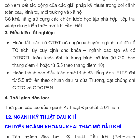
có xem xét tác động của các giải pháp kỹ thuật trong bối cảnh
toàn cầu, kinh tế, môi trường và xã hội.
Có khả năng sử dụng các chiến lược học tập phù hợp, tiếp thu
và áp dụng kiến thức mới khi cần thiết.
3. Điều kiện tốt nghiệp:
Hoàn tất toàn bộ CTĐT của ngành/chuyên ngành, có đủ số
TC tích lũy quy định cho khóa – ngành đào tạo và có
ĐTBCTL toàn khóa đạt từ trung bình trở lên (từ 2.0 theo
thang điểm 4 hoặc từ 5.5 theo thang điểm 10).
Hoàn thành các điều kiện như: trình độ tiếng Anh IELTS đạt
từ 5.5 trở lên theo chuẩn đầu ra của Trường, đạt chứng chỉ
GDTC và GDQPAN.
4. Thời gian đào tạo:
Thời gian đào tạo của ngành Kỹ thuật Địa chất là 04 năm.
I.2. NGÀNH KỸ THUẬT DẦU KHÍ
CHUYÊN NGÀNH KHOAN - KHAI THÁC MỎ DẦU KHÍ
Tên ngành đào tạo: Kỹ thuật Dầu khí (Petroleum