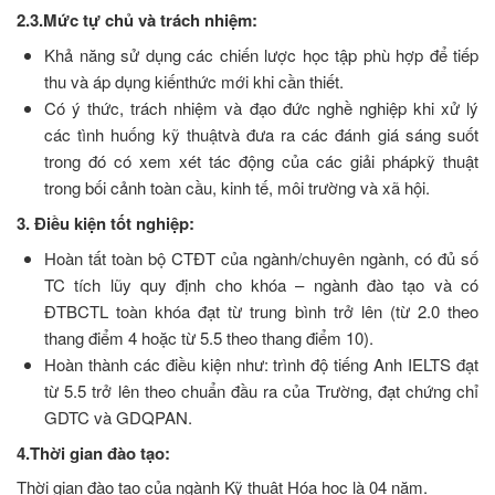
2.3.Mức tự chủ và trách nhiệm:
Khả năng sử dụng các chiến lược học tập phù hợp để tiếp
thu và áp dụng kiếnthức mới khi cần thiết.
Có ý thức, trách nhiệm và đạo đức nghề nghiệp khi xử lý
các tình huống kỹ thuậtvà đưa ra các đánh giá sáng suốt
trong đó có xem xét tác động của các giải phápkỹ thuật
trong bối cảnh toàn cầu, kinh tế, môi trường và xã hội.
3. Điều kiện tốt nghiệp:
Hoàn tất toàn bộ CTĐT của ngành/chuyên ngành, có đủ số
TC tích lũy quy định cho khóa – ngành đào tạo và có
ĐTBCTL toàn khóa đạt từ trung bình trở lên (từ 2.0 theo
thang điểm 4 hoặc từ 5.5 theo thang điểm 10).
Hoàn thành các điều kiện như: trình độ tiếng Anh IELTS đạt
từ 5.5 trở lên theo chuẩn đầu ra của Trường, đạt chứng chỉ
GDTC và GDQPAN.
4.Thời gian đào tạo:
Thời gian đào tạo của ngành Kỹ thuật Hóa học là 04 năm.