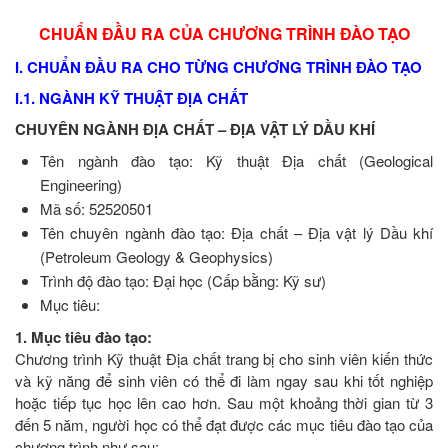
CHUẨN ĐẦU RA CỦA CHƯƠNG TRÌNH ĐÀO TẠO
I. CHUẨN ĐẦU RA CHO TỪNG CHƯƠNG TRÌNH ĐÀO TẠO
I.1. NGÀNH KỸ THUẬT ĐỊA CHẤT
CHUYÊN NGÀNH ĐỊA CHẤT – ĐỊA VẬT LÝ DẦU KHÍ
Tên ngành đào tạo: Kỹ thuật Địa chất (Geological
Engineering)
Mã số: 52520501
Tên chuyên ngành đào tạo: Địa chất – Địa vật lý Dầu khí
(Petroleum Geology & Geophysics)
Trình độ đào tạo: Đại học (Cấp bằng: Kỹ sư)
Mục tiêu:
1. Mục tiêu đào tạo:
Chương trình Kỹ thuật Địa chất trang bị cho sinh viên kiến thức
và kỹ năng để sinh viên có thể đi làm ngay sau khi tốt nghiệp
hoặc tiếp tục học lên cao hơn. Sau một khoảng thời gian từ 3
đến 5 năm, người học có thể đạt được các mục tiêu đào tạo của
chương trình như sau: