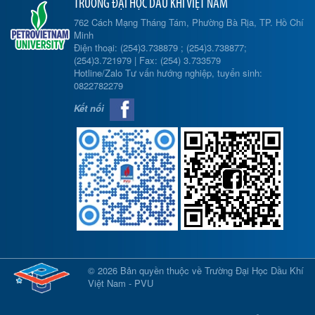
TRƯỜNG ĐẠI HỌC DẦU KHÍ VIỆT NAM
762 Cách Mạng Tháng Tám, Phường Bà Rịa, TP. Hồ Chí
Minh
Điện thoại: (254)3.738879 ; (254)3.738877;
(254)3.721979 | Fax: (254) 3.733579
Hotline/Zalo Tư vấn hướng nghiệp, tuyển sinh:
0822782279
Kết nối
© 2026 Bản quyền thuộc về Trường Đại Học Dầu Khí
Việt Nam - PVU