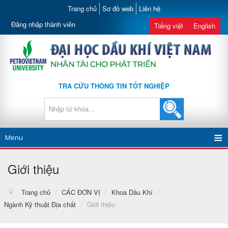
Trang chủ
Sơ đồ web
Liên hệ
Đăng nhập thành viên
Tiếng việt
English
TRA CỨU THÔNG TIN TỐT NGHIỆP
Menu
Giới thiệu
Trang chủ
/
CÁC ĐƠN VỊ
/
Khoa Dầu Khí
/
Ngành Kỹ thuật Địa chất
/
Giới thiệu