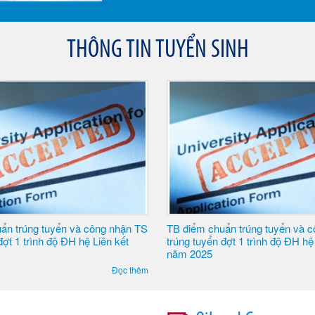
THÔNG TIN TUYỂN SINH
m chuẩn trúng tuyển và công nhận TS
Thông báo tuyển sinh Thạc
uyển đợt 1 trình độ ĐH hệ Chính quy
025
Đọc thêm