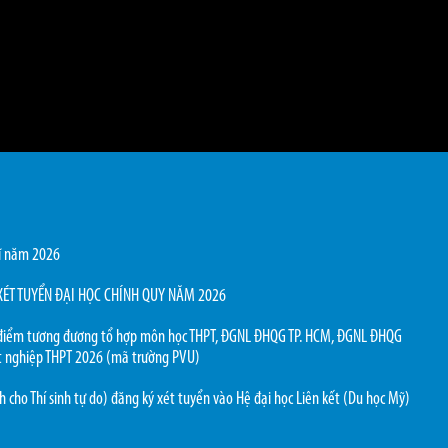
sĩ năm 2026
XÉT TUYỂN ĐẠI HỌC CHÍNH QUY NĂM 2026
điểm tương đương tổ hợp môn học THPT, ĐGNL ĐHQG TP. HCM, ĐGNL ĐHQG
ốt nghiệp THPT 2026 (mã trường PVU)
 cho Thí sinh tự do) đăng ký xét tuyển vào Hệ đại học Liên kết (Du học Mỹ)