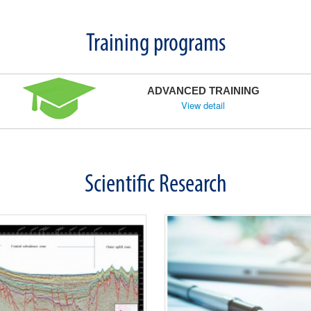
nounce that the SEELOS project
g its Annual Seminar on 21st of
Training programs
rsity signed a cooperation
ADVANCED TRAINING
rubezhneft EP Vietnam and
View detail
Ba Ria City, during the graduation
the commencement of the 2023-2024
Scientific Research
ersity (PVU) signed a
ent with the University of
 Ba Ria City, Petrovietnam
ed a cooperation agreement with