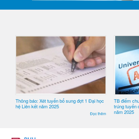
 Đại học
TB điểm chuẩn trúng tuyển và công nhận TS
TB điể
trúng tuyển đợt 1 trình độ ĐH hệ Liên kết
trúng t
năm 2025
năm 2
Đọc thêm
Đọc thêm