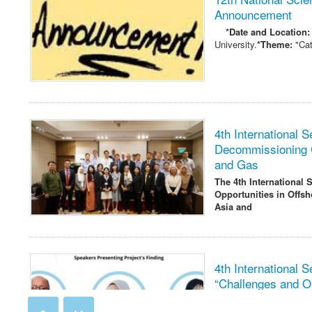
Announcement
*Date and Location:
University.
*Theme:
"Cat
4th International 
Decommissioning C
and Gas
The 4th International
Opportunities in Offs
Asia and
4th International 
“Challenges and Op
Decommissioning