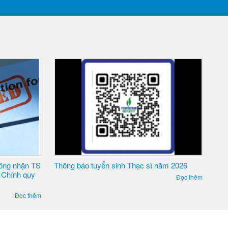
 sĩ năm 2026
THÔNG BÁO: Khung quy đổi điểm tương
đương tổ hợp môn học THPT, ĐGNL ĐHQG
Đọc thêm
TP. HCM, ĐGNL ĐHQG Hà
Đọc thêm