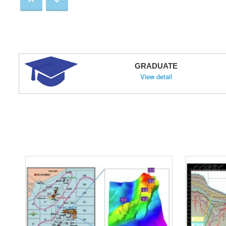
We are delighted to an
consortium is organizin
November
Petrovietnam Unive
GRADUATE
agreement with Za
View detail
BSR
On October 12, 2023, in 
ceremony of 2023 and 
Petrovietnam Univ
cooperation agreem
Tulsa (TU) - USA
On October 7, 2023, in
University (PVU) sign
the University of