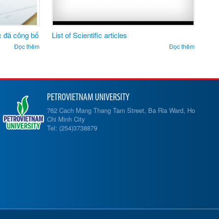
Surface – plasmon – enhanced ultraviolet
emission of Au – decorated ZnO structures
Đọc thêm
for gas sensing
Đọc thêm
PETROVIETNAM UNIVERSITY
762 Cach Mang Thang Tam Street, Ba Ria Ward, Ho
Chi Minh City
Tel: (254)3738879