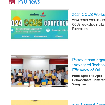
PVU news
2024 CCUS Worksho
2024 CCUS WORKSHO
CCUS Workshop marks th
Petrovietnam
Petrovietnam organ
"Advanced Technol
Efficiency of Oil
From April 8 to April 1
Petrovietnam Universit
Vung Tau
12th National Scie