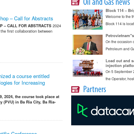
Oil and Gas news
Block 114 – Bri
Welcome to the th
p – Call for Abstracts
Block 114 is loc
P – CALL FOR ABSTRACTS
2024
e first collaboration between
Petrovietnam"st
On the occasion o
Petroleum and G
Load out and s
injection platf
On 5 September 2
ized a course entitled
the Operator, ho
ogies for Increasing
Partners
9, 2024, the course took place at
y (PVU) in Ba Ria City, Ba Ria-
ntific Conference