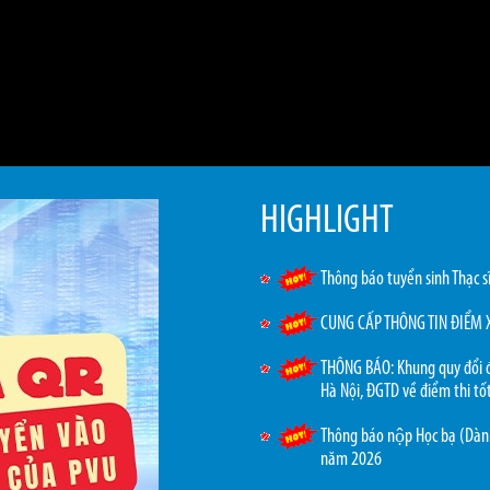
HIGHLIGHT
Thông báo tuyển sinh Thạc 
CUNG CẤP THÔNG TIN ĐIỂM 
THÔNG BÁO: Khung quy đổi 
Hà Nội, ĐGTD về điểm thi t
Thông báo nộp Học bạ (Dành
năm 2026