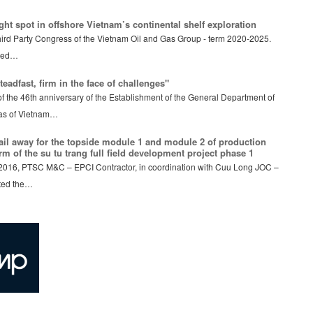
ght spot in offshore Vietnam’s continental shelf exploration
ird Party Congress of the Vietnam Oil and Gas Group - term 2020-2025.
ated…
eadfast, firm in the face of challenges"
f the 46th anniversary of the Establishment of the General Department of
as of Vietnam…
ail away for the topside module 1 and module 2 of production
orm of the su tu trang full field development project phase 1
016, PTSC M&C – EPCI Contractor, in coordination with Cuu Long JOC –
sted the…