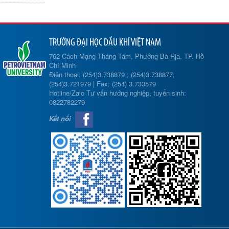
TRƯỜNG ĐẠI HỌC DẦU KHÍ VIỆT NAM
762 Cách Mạng Tháng Tám, Phường Bà Rịa, TP. Hồ
Chí Minh
Điện thoại: (254)3.738879 ; (254)3.738877;
(254)3.721979 | Fax: (254) 3.733579
Hotline/Zalo Tư vấn hướng nghiệp, tuyển sinh:
0822782279
Kết nối