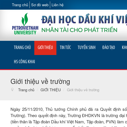
Trang chủ
Sơ đồ web
Liên hệ
TRANG CHỦ
GIỚI THIỆU
TIN TỨC
TUYỂN SINH
ĐÀO TẠO
KH
HS CÔNG KHAI
Giới thiệu về trường
Trang chủ
/
GIỚI THIỆU
/
Giới thiệu về trường
Ngày 25/11/2010, Thủ tướng Chính phủ đã ra Quyết định 
Trường). Theo quyết định này, Trường ĐHDKVN là trường đại 
(tiền thân là Tập đoàn Dầu khí Việt Nam, Tập đoàn, PVN) làm 