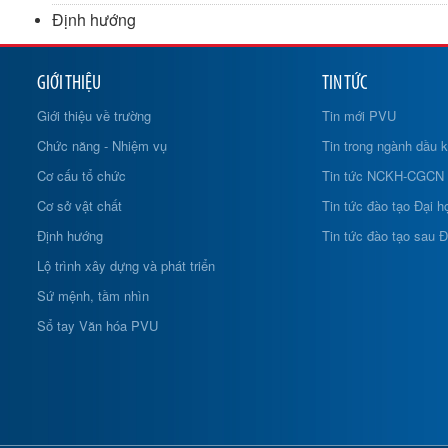
Định hướng
GIỚI THIỆU
TIN TỨC
Giới thiệu về trường
Tin mới PVU
Chức năng - Nhiệm vụ
Tin trong ngành dầu k
Cơ cấu tổ chức
Tin tức NCKH-CGCN
Cơ sở vật chất
Tin tức đào tạo Đại h
Định hướng
Tin tức đào tạo sau Đ
Lộ trình xây dựng và phát triển
Sứ mệnh, tầm nhìn
Sổ tay Văn hóa PVU