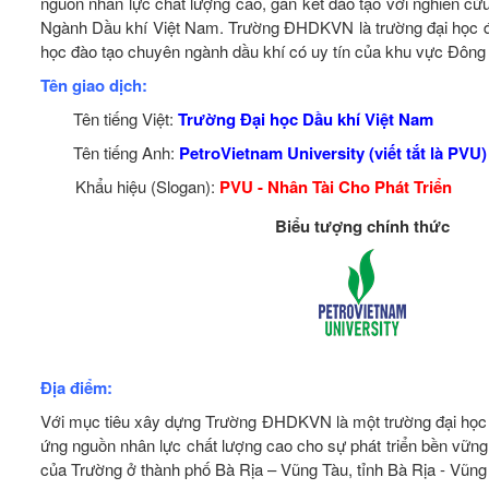
nguồn nhân lực chất lượng cao, gắn kết đào tạo với nghiên c
Ngành Dầu khí Việt Nam. Trường ĐHDKVN là trường đại học đị
học đào tạo chuyên ngành dầu khí có uy tín của khu vực Đô
Tên giao dịch:
Tên tiếng Việt:
Trường Đại học Dầu khí Việt Nam
Tên tiếng Anh:
PetroVietnam University (viết tắt là PVU)
Khẩu hiệu (Slogan):
PVU - Nhân Tài Cho Phát Triển
Biểu tượng chính thức
Địa điểm:
Với mục tiêu xây dựng Trường ĐHDKVN là một trường đại học tiê
ứng nguồn nhân lực chất lượng cao cho sự phát triển bền vữn
của Trường ở thành phố Bà Rịa – Vũng Tàu, tỉnh Bà Rịa - Vũn