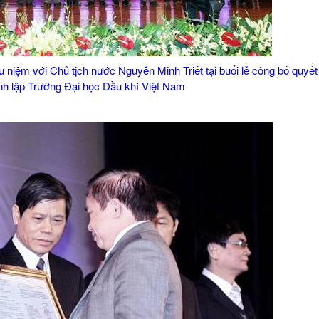
niệm với Chủ tịch nước Nguyễn Minh Triết tại buổi lễ công bố quyết
nh lập Trường Đại học Dầu khí Việt Nam