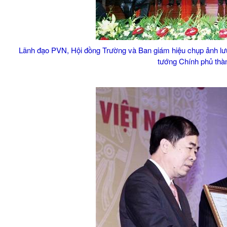
Lãnh đạo PVN, Hội đồng Trường và Ban giám hiệu chụp ảnh lưu 
tướng Chính phủ thà