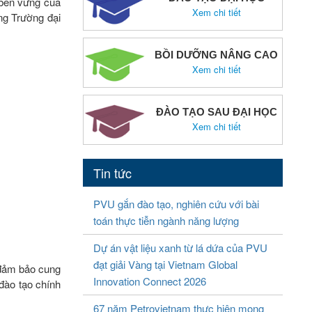
 bền vững của
Xem chi tiết
ng Trường đại
BỒI DƯỠNG NÂNG CAO
Xem chi tiết
ĐÀO TẠO SAU ĐẠI HỌC
Xem chi tiết
Tin tức
PVU gắn đào tạo, nghiên cứu với bài
toán thực tiễn ngành năng lượng
Dự án vật liệu xanh từ lá dứa của PVU
đạt giải Vàng tại Vietnam Global
, đảm bảo cung
Innovation Connect 2026
đào tạo chính
67 năm Petrovietnam thực hiện mong