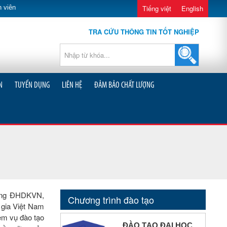
 viên
Tiếng việt
English
TRA CỨU THÔNG TIN TỐT NGHIỆP
N
TUYỂN DỤNG
LIÊN HỆ
ĐẢM BẢO CHẤT LƯỢNG
ường ĐHDKVN,
Chương trình đào tạo
 gia Việt Nam
ệm vụ đào tạo
ĐÀO TẠO ĐẠI HỌC