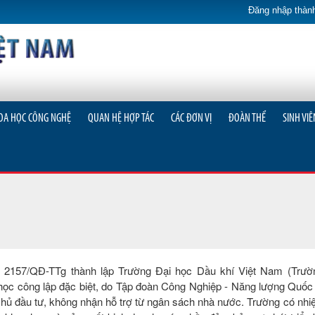
Đăng nhập thành
OA HỌC CÔNG NGHỆ
QUAN HỆ HỢP TÁC
CÁC ĐƠN VỊ
ĐOÀN THỂ
SINH VIÊ
số 2157/QĐ-TTg thành lập Trường Đại học Dầu khí Việt Nam (Tr
học công lập đặc biệt, do Tập đoàn Công Nghiệp - Năng lượng Quốc
chủ đầu tư, không nhận hỗ trợ từ ngân sách nhà nước. Trường có nhi