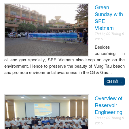
Green
Sunday with
SPE
Vietnam
Thứ tư, 09 Tháng 9
2015
Besides
concerning in
oil and gas specialty, SPE Vietnam also keep an eye on the
environment. Hence to preserve the beauty of Vung Tau beach
and promote environmental awareness in the Oil & Gas...
Chi tiết...
Overview of
Reservoir
Engineering
Thứ tư, 09 Tháng 9
2015