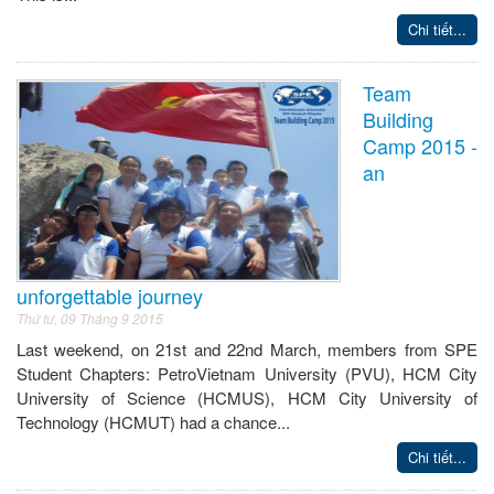
Chi tiết...
Team
Building
Camp 2015 -
an
unforgettable journey
Thứ tư, 09 Tháng 9 2015
Last weekend, on 21st and 22nd March, members from SPE
Student Chapters: PetroVietnam University (PVU), HCM City
University of Science (HCMUS), HCM City University of
Technology (HCMUT) had a chance...
Chi tiết...