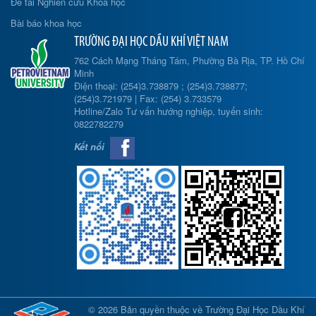
Đề tài Nghiên cứu Khoa học
Bài báo khoa học
TRƯỜNG ĐẠI HỌC DẦU KHÍ VIỆT NAM
762 Cách Mạng Tháng Tám, Phường Bà Rịa, TP. Hồ Chí
Minh
Điện thoại: (254)3.738879 ; (254)3.738877;
(254)3.721979 | Fax: (254) 3.733579
Hotline/Zalo Tư vấn hướng nghiệp, tuyển sinh:
0822782279
Kết nối
© 2026 Bản quyền thuộc về Trường Đại Học Dầu Khí