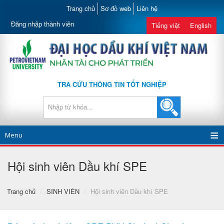
Trang chủ
Sơ đồ web
Liên hệ
Đăng nhập thành viên
Tiếng việt
English
TRA CỨU THÔNG TIN TỐT NGHIỆP
Menu
Hội sinh viên Dầu khí SPE
Trang chủ
/
SINH VIÊN
/
Hội sinh viên Dầu khí SPE