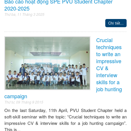
Báo cáo hoạt động SPE PVU Student Chapter
2020-2025
Thứ ba, 11 Tháng 3 2025
Chi tiết...
Crucial
techniques
to write an
impressive
CV &
interview
skills for a
job hunting
campaign
Thứ tư, 09 Tháng 9 2015
On the last Saturday, 11th April, PVU Student Chapter held a
soft-skill seminar with the topic: “Crucial techniques to write an
impressive CV & interview skills for a job hunting campaign”.
This is...