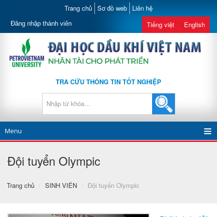
Trang chủ
Sơ đồ web
Liên hệ
Đăng nhập thành viên
Tiếng việt
English
TRA CỨU THÔNG TIN TỐT NGHIỆP
Menu
Đội tuyển Olympic
Trang chủ
/
SINH VIÊN
/
Đội tuyển Olympic