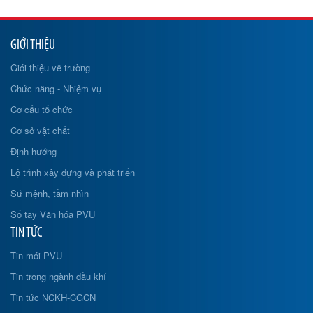
GIỚI THIỆU
Giới thiệu về trường
Chức năng - Nhiệm vụ
Cơ cấu tổ chức
Cơ sở vật chất
Định hướng
Lộ trình xây dựng và phát triển
Sứ mệnh, tầm nhìn
Sổ tay Văn hóa PVU
TIN TỨC
Tin mới PVU
Tin trong ngành dầu khí
Tin tức NCKH-CGCN