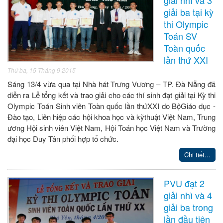
giải ba tại kỳ
thi Olympic
Toán SV
Toàn quốc
lần thứ XXI
Thứ ba, 15 Tháng 9 2015
Sáng 13/4 vừa qua tại Nhà hát Trưng Vương – TP. Đà Nẵng đã
diễn ra Lễ tổng kết và trao giải cho các thí sinh đạt giải tại Kỳ thi
Olympic Toán Sinh viên Toàn quốc lần thứXXI do BộGiáo dục -
Đào tạo, Liên hiệp các hội khoa học và kỹthuật Việt Nam, Trung
ương Hội sinh viên Việt Nam, Hội Toán học Việt Nam và Trường
đại học Duy Tân phối hợp tổ chức.
Chi tiết...
PVU đạt 2
giải nhì và 4
giải ba trong
lần đầu tiên