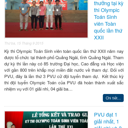
thưởng tại kỳ
thi Olympic
Toán Sinh
viên Toàn
quốc lần thứ
XXII
Thứ ba, 15 Tháng 9 2015
Kỳ thi Olympic Toán Sinh viên toàn quốc lần thứ XXII năm nay
được tổ chức tại thành phố Quảng Ngãi, tỉnh Quảng Ngãi. Tham
dự kỳ thi lần này có 85 trường Đại học, Cao đẳng và Học viện
với gần 800 trên khắp mọi miền đất nước về tham dự. Đối với
PVU, đây là lần thứ 3 PVU cử đội tuyển tham dự. Kết thúc kỳ
thi đội tuyển Olympic Toán của PVU đã hoàn thành xuất sắc
nhiệm vụ với 01 giải nhì, 04 giải ba…
Chi tiết...
PVU đạt 1
giải nhất, 1
giải nhì và 3