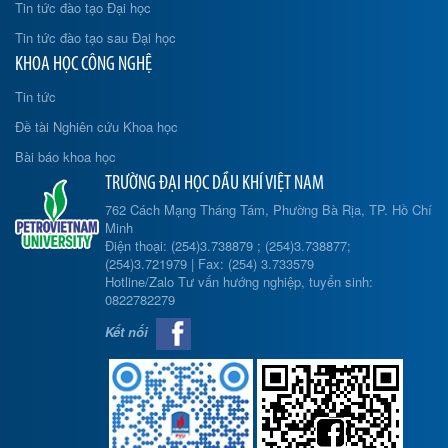
Tin tức đào tạo Đại học
Tin tức đào tạo sau Đại học
KHOA HỌC CÔNG NGHỆ
Tin tức
Đề tài Nghiên cứu Khoa học
Bài báo khoa học
TRƯỜNG ĐẠI HỌC DẦU KHÍ VIỆT NAM
762 Cách Mạng Tháng Tám, Phường Bà Rịa, TP. Hồ Chí
Minh
Điện thoại: (254)3.738879 ; (254)3.738877;
(254)3.721979 | Fax: (254) 3.733579
Hotline/Zalo Tư vấn hướng nghiệp, tuyển sinh:
0822782279
Kết nối