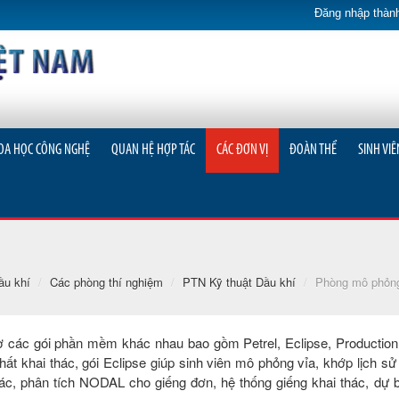
Đăng nhập thành
OA HỌC CÔNG NGHỆ
QUAN HỆ HỢP TÁC
CÁC ĐƠN VỊ
ĐOÀN THỂ
SINH VIÊ
ầu khí
/
Các phòng thí nghiệm
/
PTN Kỹ thuật Dầu khí
/
Phòng mô phỏng
 các gói phần mềm khác nhau bao gồm Petrel, Eclipse, Production
ất khai thác, gói Eclipse giúp sinh viên mô phỏng vỉa, khớp lịch sử
hác, phân tích NODAL cho giếng đơn, hệ thống giếng khai thác, dự b