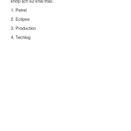
khớp lịch sử khai thác.
1. Petrel
2. Eclipse
3. Production
4. Techlog