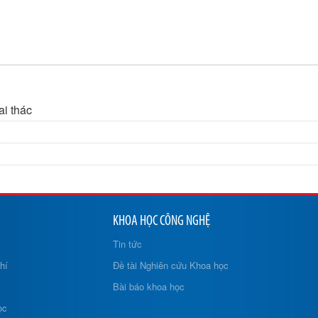
ai thác
KHOA HỌC CÔNG NGHỆ
Tin tức
hí
Đề tài Nghiên cứu Khoa học
Bài báo khoa học
ọc