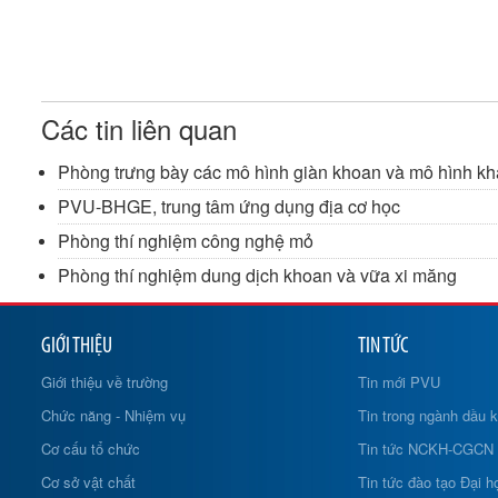
Các tin liên quan
Phòng trưng bày các mô hình giàn khoan và mô hình kh
PVU-BHGE, trung tâm ứng dụng địa cơ học
Phòng thí nghiệm công nghệ mỏ
Phòng thí nghiệm dung dịch khoan và vữa xi măng
GIỚI THIỆU
TIN TỨC
Giới thiệu về trường
Tin mới PVU
Chức năng - Nhiệm vụ
Tin trong ngành dầu k
Cơ cấu tổ chức
Tin tức NCKH-CGCN
Cơ sở vật chất
Tin tức đào tạo Đại h