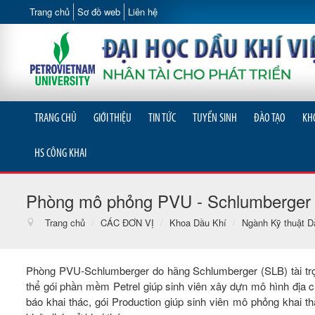
Trang chủ
Sơ đồ web
Liên hệ
TRANG CHỦ
GIỚI THIỆU
TIN TỨC
TUYỂN SINH
ĐÀO TẠO
KH
HS CÔNG KHAI
Phòng mô phỏng PVU - Schlumberger
Trang chủ
/
CÁC ĐƠN VỊ
/
Khoa Dầu Khí
/
Ngành Kỹ thuật D
Phòng PVU-Schlumberger do hãng Schlumberger (SLB) tài trợ
thể gói phần mềm Petrel giúp sinh viên xây dựn mô hình địa ch
báo khai thác, gói Production giúp sinh viên mô phỏng khai t