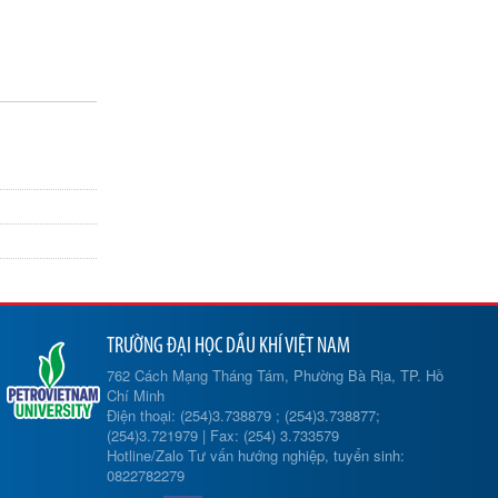
TRƯỜNG ĐẠI HỌC DẦU KHÍ VIỆT NAM
762 Cách Mạng Tháng Tám, Phường Bà Rịa, TP. Hồ
Chí Minh
Điện thoại: (254)3.738879 ; (254)3.738877;
(254)3.721979 | Fax: (254) 3.733579
Hotline/Zalo Tư vấn hướng nghiệp, tuyển sinh:
0822782279