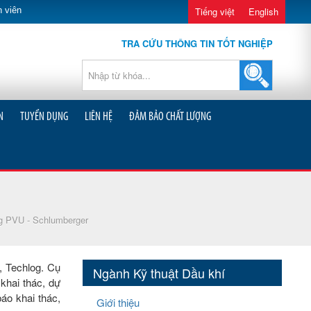
 viên
Tiếng việt
English
TRA CỨU THÔNG TIN TỐT NGHIỆP
N
TUYỂN DỤNG
LIÊN HỆ
ĐẢM BẢO CHẤT LƯỢNG
 PVU - Schlumberger
, Techlog. Cụ
Ngành Kỹ thuật Dầu khí
 khai thác, dự
áo khai thác,
Giới thiệu