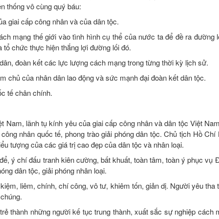
ền thống vô cùng quý báu:
của giai cấp công nhân và của dân tộc.
h mạng thế giới vào tình hình cụ thể của nước ta để đề ra đường lối
tổ chức thực hiện thắng lợi đường lối đó.
dân, đoàn kết các lực lượng cách mạng trong từng thời kỳ lịch sử.
làm chủ của nhân dân lao động và sức mạnh đại đoàn kết dân tộc.
c tế chân chính.
t Nam, lãnh tụ kính yêu của giai cấp công nhân và dân tộc Việt Nam
 công nhân quốc tế, phong trào giải phóng dân tộc. Chủ tịch Hồ Chí 
iểu tượng của các giá trị cao đẹp của dân tộc và nhân loại.
 để, ý chí đấu tranh kiên cường, bất khuất, toàn tâm, toàn ý phục vụ
óng dân tộc, giải phóng nhân loại.
iệm, liêm, chính, chí công, vô tư, khiêm tốn, giản dị. Người yêu tha 
 chúng.
 trẻ thành những người kế tục trung thành, xuất sắc sự nghiệp cách