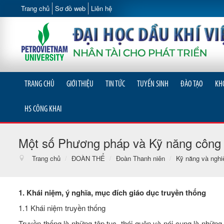
Trang chủ
Sơ đồ web
Liên hệ
TRANG CHỦ
GIỚI THIỆU
TIN TỨC
TUYỂN SINH
ĐÀO TẠO
KH
HS CÔNG KHAI
Một số Phương pháp và Kỹ năng công t
Trang chủ
/
ĐOÀN THỂ
/
Đoàn Thanh niên
/
Kỹ năng và nghi
1. Khái niệm, ý nghĩa, mục đích giáo dục truyền thống
1.1 Khái niệm truyền thống
Truyền thống là những tập tục, thói quên và nói cung là những