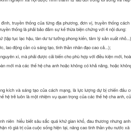
 đình, truyền thống của từng địa phương, đơn vị, truyền thống cách
truyền thống là phải bảo đảm sự kế thừa biện chứng với 4 nội dung:
ứ (tập tục lạc hậu, tàn dư tư tưởng phong kiến, tâm lý sản xuất nhỏ...)
ước, lao động cần cù sáng tạo, tinh thần nhân đạo cao cả...);
ại nguyên xi, mà phải được cải biến cho phù hợp với điều kiện mới, ho
 toàn mới mà các thế hệ cha anh hoặc không có khả năng, hoặc không
xung kích và sáng tạo của cách mạng, là lực lượng dự bị chiến đấu 
thế hệ trẻ luôn là một nhiệm vụ quan trọng của các thế hệ cha anh, 
nh niên hiểu biết sâu sắc quá khứ gian khổ, đau thương nhưng anh
ận rõ giá trị của cuộc sống hiện tại, nâng cao tinh thần yêu nước xã