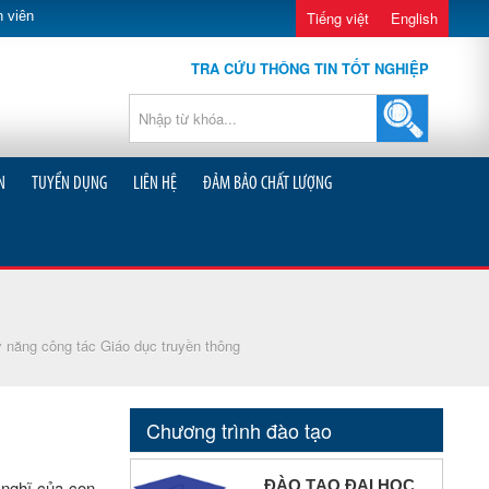
 viên
Tiếng việt
English
TRA CỨU THÔNG TIN TỐT NGHIỆP
N
TUYỂN DỤNG
LIÊN HỆ
ĐẢM BẢO CHẤT LƯỢNG
 năng công tác Giáo dục truyền thông
Chương trình đào tạo
p nghĩ của con
ĐÀO TẠO ĐẠI HỌC