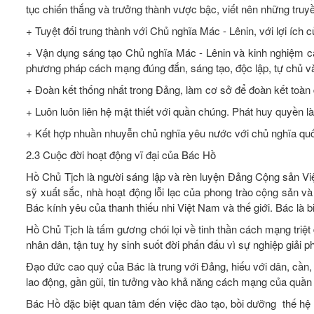
tục chiến thắng và trưởng thành vược bậc, viết nên những truy
+ Tuyệt đối trung thành với Chủ nghĩa Mác - Lênin, với lợi ích 
+ Vận dụng sáng tạo Chủ nghĩa Mác - Lênin và kinh nghiệm các
phương pháp cách mạng đúng đắn, sáng tạo, độc lập, tự chủ và 
+ Đoàn kết thống nhất trong Đảng, làm cơ sở để đoàn kết toàn 
+ Luôn luôn liên hệ mật thiết với quần chúng. Phát huy quyền 
+ Kết hợp nhuần nhuyễn chủ nghĩa yêu nước với chủ nghĩa quố
2.3 Cuộc đời hoạt động vĩ đại của Bác Hồ
Hồ Chủ Tịch là người sáng lập và rèn luyện Đảng Cộng sản Việ
sỹ xuất sắc, nhà hoạt động lỗi lạc của phong trào cộng sản và
Bác kính yêu của thanh thiếu nhi Việt Nam và thế giới. Bác là b
Hồ Chủ Tịch là tấm gương chói lọi về tinh thần cách mạng triệt
nhân dân, tận tuỵ hy sinh suốt đời phấn đấu vì sự nghiệp giải ph
Đạo đức cao quý của Bác là trung với Đảng, hiếu với dân, cần, k
lao động, gần gũi, tin tưởng vào khả năng cách mạng của quần
Bác Hồ đặc biệt quan tâm đến việc đào tạo, bồi dưỡng thế hệ