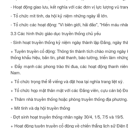
- Hoạt động giao lưu, kết nghĩa với các đơn vị lực lượng vũ tran
- Tổ chức mit tinh, da hội kỷ niệm những ngày lễ lớn.
- Tổ chức các hoạt động: "Vì biên giới, hải đảo", "Hiến máu nhân
3.3 Các hình thức giáo dục truyền thống chủ yếu
- Sinh hoạt truyền thống kỷ niệm ngày thành lập Đảng, ngày t
+ Tuyên truyền cổ động: Thông tin thành tích chào mừng ngày 
thống khẩu hiệu, bản tin, phát thanh, báo tường, triển lãm nhữn
+ Đẩy mạnh các phong trào thi đua, các hoạt động thanh niên
Nam.
+ Tổ chức trọng thể lễ viếng và đặt hoa tại nghĩa trang liệt sỹ.
+ Tổ chức họp mặt thân mật với các Đảng viên, cựu cán bộ Đo
+ Thăm nhà truyền thống hoặc phòng truyền thống địa phương.
+ Mit tinh và dạ hội truyền thống
- Đợt sinh hoạt truyền thống nhân ngày 30/4, 1/5, 7/5 và 19/5.
+ Hoạt động tuyên truyền cổ động về chiến thắng lịch sử Điện