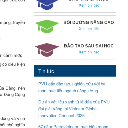
Xem chi tiết
 mạng, truyền
BỒI DƯỠNG NÂNG CAO
Xem chi tiết
;
ĐÀO TẠO SAU ĐẠI HỌC
Xem chi tiết
àn cảnh mới;
 có điều kiện
Tin tức
PVU gắn đào tạo, nghiên cứu với bài
của Đảng, nên
toán thực tiễn ngành năng lượng
của Đảng Cộng
Dự án vật liệu xanh từ lá dứa của PVU
đạt giải Vàng tại Vietnam Global
Innovation Connect 2026
 dũng và vinh
 hội chủ nghĩa
67 năm Petrovietnam thực hiện mong