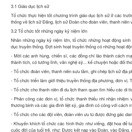
3.1 Giáo dục lịch sử
Tổ chức thực hiện tốt chương trình giáo dục lịch sử ở các trư
thống về lịch sử Đảng, lịch sử Đoàn cho đoàn viên, thanh niên v
3.2 Tổ chức tốt những ngày kỷ niệm lớn
Nhân những ngày kỷ niệm lớn, tổ chức những hoạt động sinh h
dục truyền thống. Đợt sinh hoạt truyền thống có những hoạt độ
- Mời các anh hùng, chiến sĩ, các đồng chí lão thành cách 
thành tích, có tướng lĩnh, văn nghệ sỹ... kể chuyện hoặc đối tho
- Tổ chức đoàn viên, thanh niên sưu tầm, ghi chép lịch sử địa 
- Tổ chức triển lãm giới thiệu truyền thống địa phương, đơn vị
- Tổ chức cho thanh niên đi du lịch tham quan tìm hiểu các di 
- Phân công các đơn vị, tổ chức thanh thiếu nhi nhận nhiệm 
thương binh và các gia đình liệt sỹ, gia đình có công với cách m
- Tổ chức cho các đội viên, đoàn viên ưu tú được đứng gác danh
- Khuyến khích tổ chức các hình thức như viếng, đặt hoa để t
cuộc đời của tuổi trẻ, như: Được kết nạp vào Đoàn, vào Đảng, 