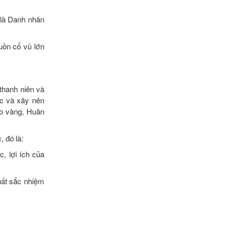
 là Danh nhân
uồn cổ vũ lớn
thanh niên và
ộc và xây nên
ao vàng, Huân
 đó là:
, lợi ích của
uất sắc nhiệm