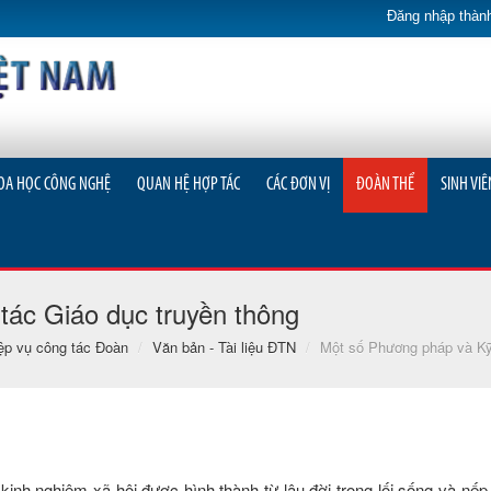
Đăng nhập thành
OA HỌC CÔNG NGHỆ
QUAN HỆ HỢP TÁC
CÁC ĐƠN VỊ
ĐOÀN THỂ
SINH VIÊ
ác Giáo dục truyền thông
ệp vụ công tác Đoàn
/
Văn bản - Tài liệu ĐTN
/
Một số Phương pháp và Kỹ
 kinh nghiệm xã hội được hình thành từ lâu đời trong lối sống và nế