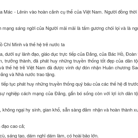
a Mác - Lênin vào hoàn cảnh cụ thể của Việt Nam. Người đồng thời
 mạng sáng ngời của Người mãi mãi là tấm gương chói lọi và là ng
 Chí Minh và thế hệ trẻ nước ta
a, dưới sự lãnh đạo, giáo dục trực tiếp của Đảng, của Bác Hồ, Đoàn 
ện, trưởng thành, đã phát huy những truyền thống tốt đẹp của dân t
n và thế hệ trẻ Việt Nam đã được vinh dự đón nhận Huân chương S
ảng và Nhà nước trao tặng.
ếp tục phát huy những truyền thống quý báu của các thế hệ đi trước,
 sự nghiệp cách mạng của Đảng, gắn bó sống còn với lợi ích dân tộc
 không ngại hy sinh, gian khổ, sẵn sàng đảm nhận và hoàn thành x
n đạo cao cả;
 cù, sáng tạo, dám nghĩ dám làm, có hoài bão lớn.