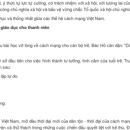
 ý thức tự lực tự cường, có trách nhiệm với xã hội, với tương lai của
 công chủ nghĩa xã hội và bảo vệ vững chắc Tổ quốc xã hội chủ nghĩ
tục và thống nhất giữa các thế hệ cách mạng Việt Nam.
giáo dục cho thanh niên
ài học vỡ lòng về cách mạng cho cán bộ trẻ, Bác Hồ căn dặn: "Dân
sở đầu tiên cho việc hình thành tư tưởng, tình cảm của tuổi trẻ. Tr
n sau:
lập tự do.
ống.
 Việt Nam, mở đầu thời đại mới của dân tộc - thời đại của cách mạn
ện và thử thách trong những cuộc chiến đấu quyết liệt với kẻ thù, Đ