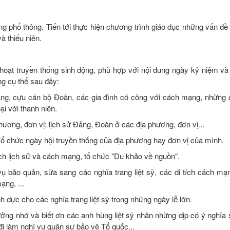
ờng phổ thông. Tiến tới thực hiện chương trình giáo dục những vấn đ
à thiếu niên.
oạt truyền thống sinh động, phù hợp với nội dung ngày kỷ niệm và
ng cụ thể sau đây:
mạng, cựu cán bộ Đoàn, các gia đình có công với cách mạng, những
ại với thanh niên.
phương, đơn vị: lịch sử Đảng, Đoàn ở các địa phương, đơn vị...
. Tổ chức ngày hội truyền thống của địa phương hay đơn vị của mình.
tích lịch sử và cách mạng, tổ chức "Du khảo về nguồn".
vụ bảo quản, sữa sang các nghĩa trang liệt sỹ, các di tích cách m
ạng, ...
 dực cho các nghĩa trang liệt sỹ trong những ngày lễ lớn.
ưởng nhớ và biết ơn các anh hùng liệt sỹ nhân những dịp có ý nghĩa 
đi làm nghĩ vụ quân sự bảo vệ Tổ quốc...