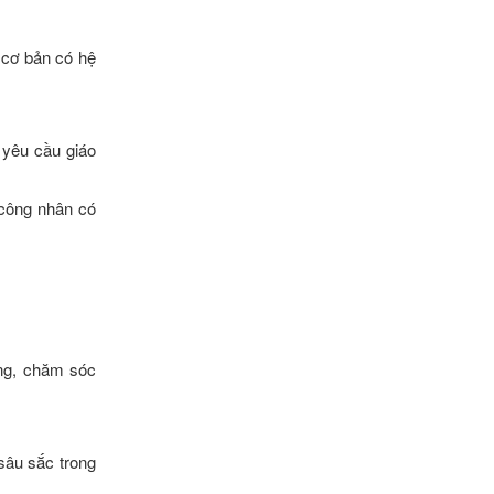
ề cơ bản có hệ
 yêu cầu giáo
 công nhân có
ạng, chăm sóc
sâu sắc trong