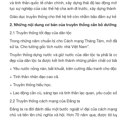
và tinh thần quốc tế chân chính, xây dựng thái độ lao động mới,
tục sự nghiệp của các thế hệ cha anh đi trước, xây dựng thành
Giáo dục truyền thống cho thế hệ trẻ còn nhằm bảo đảm sự kế 
2. Những nội dung cơ bản của truyền thống cần bồ dưỡng 
2.1 Truyền thống tốt đẹp của dân tộc
Trong những năm chuẩn bị cho Cách mạng Tháng Tám, mở đầu b
sử ta. Cho tường gốc tích nước nhà Việt Nam".
Truyền thống dựng nước và giữ nước của dân tộc ta phải là cơ 
đẹp của dân tộc ta được kết tinh thành những phẩm chất cơ bả
+ Yêu nước nồng nàn, bất khuất, kiên cường đấu tranh cho độc 
+ Tinh thần nhân đạo cao cả.
+ Truyền thống hiếu học.
+ Lao động cần cù, sáng tạo và tinh thần lạc quan, yêu cuộc s
2.2 Truyền thống cách mạng của Đảng ta
Đảng ta ra đời đánh dấu một bước ngoặt vĩ đại của cách mạng
chủ và tiến lên chủ nghĩa xã hội. Hơn 70 năm qua, được tôi luy