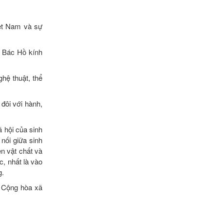
iệt Nam và sự
à Bác Hồ kính
hệ thuật, thể
 đôi với hành,
ã hội của sinh
 nối giữa sinh
n vật chất và
c, nhất là vào
g.
c Cộng hòa xã