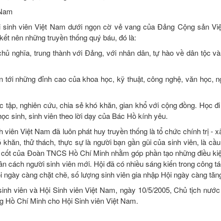
 Nam
 Hội sinh viên Việt Nam dưới ngọn cờ vẻ vang của Đảng Cộng sản V
ết nên những truyền thống quý báu, đó là:
chủ nghĩa, trung thành với Đảng, với nhân dân, tự hào về dân tộc v
 tới những đỉnh cao của khoa học, kỹ thuật, công nghệ, văn học, ng
c tập, nghiên cứu, chia sẻ khó khăn, gian khổ với cộng đồng. Học đi
ọc sinh, sinh viên theo lời dạy của Bác Hồ kính yêu.
 viên Việt Nam đã luôn phát huy truyền thống là tổ chức chính trị - x
khăn, thử thách, thực sự là người bạn gần gũi của sinh viên, là cầu
ng cốt của Đoàn TNCS Hồ Chí Minh nhằm góp phần tạo những điều kiệ
ân cách người sinh viên mới. Hội đã có nhiều sáng kiến trong công tá
ội ngày càng chặt chẽ, số lượng sinh viên gia nhập Hội ngày càng tăn
sinh viên và Hội Sinh viên Việt Nam, ngày 10/5/2005, Chủ tịch nướ
g Hồ Chí Minh cho Hội Sinh viên Việt Nam.