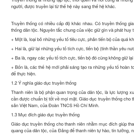
người, được truyền lại từ thế hệ này sang thế hệ khác.
Truyền thống có nhiều cấp độ khác nhau. Có truyền thống gia
thống dân tộc. Nguyên tắc chung của việc giữ gìn và phát huy 
+ Một là, loại bỏ những yếu tố tiêu cực, phản tiến bộ của quá kh
+ Hai là, giữ lại những yếu tố tích cực, tiến bộ (tinh thần yêu n
+ Ba là, ngay các yếu tố tích cực, tiến bộ đó cũng không giữ l
+ Bốn là, các thế hệ mới phải sáng tạo ra những yếu tố hoàn
để thực hiện.
1.2 Ý nghĩa giáo dục truyền thống
Thanh niên là bộ phận quan trọng của dân tộc, là lực lượng 
cần được chuẩn bị tốt về mọi mặt. Giáo dục truyền thống cho 
sản Việt Nam, của Đoàn TNCS Hồ Chí Minh.
1.3 Mục đích giáo dục truyền thống
Giáo dục truyền thống cho thanh niên nhằm mục đích giúp tha
quang của dân tộc, của Đảng để thanh niên tự hào, tin tưởng, nh