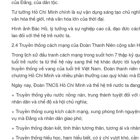
của Đảng, của dân tộc.
Tư tưởng Hồ Chí Minh chính là sự vận dụng sáng tạo chủ nghĩ
văn hóa thế giới, nhà văn hóa lớn của thời đại.
Hình ảnh Bác Hồ, lý tưởng và sự nghiệp cao cả, đạo đức cách
lao đối với thế hệ trẻ nước ta.
2.4 Truyền thống cách mạng của Đoàn Thanh Niên cộng sản Hồ
Trong lịch sử đấu tranh cách mạng trong suốt hơn 7 thập kỷ qu
tuổi trẻ nước ta từ thế hệ này sang thế hệ khác được tôi luy
truyền thống vẻ vang của tuổi trẻ Việt Nam. Đoàn thanh niê
chương Hồ Chí Minh và nhiều phần thưởng cao quý khác mà Đ
Ngày nay, Đoàn TNCS Hồ Chí Minh và thế hệ trẻ nước ta đang ti
+ Truyền thống yêu nước nồng nàn, trung thành tuyệt đối với
nhân dân và chế độ xã hội chủ nghĩa;
+ Truyền thống xung kích cách mạng, xung phong tình nguyện,
vụ mà Đảng và nhân dân giao phó;
+ Truyền thống đoàn kết, tinh thần tương thân, tương ái và nhâ
+ Truyền thống hiếu học, ham hiểu biết, có ý chí vượt khó, cần