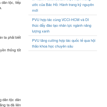
 dân tộc, tiếp
ước của Bác Hồ: Hành trang kỷ nguyên
a.
mới
PVU hợp tác cùng VCCI-HCM và DI
thúc đẩy đào tạo nhân lực ngành năng
lượng xanh
 ta phải biết
PVU tăng cường hợp tác quốc tế qua hội
thảo khoa học chuyên sâu
uyền thống tốt
g dân tộc dân
ảng ta đã liên