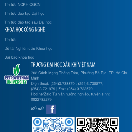
Tin tức NCKH-CGCN
Tin tức đào tạo Đại học
Tin tức đào tạo sau Đại học
KHOA HỌC CÔNG NGHỆ
Tin tức
Đề tài Nghiên cứu Khoa học
Bài báo khoa học
TRƯỜNG ĐẠI HỌC DẦU KHÍ VIỆT NAM
762 Cách Mạng Tháng Tám, Phường Bà Rịa, TP. Hồ Chí
Minh
Điện thoại: (254)3.738879 ; (254)3.738877;
(254)3.721979 | Fax: (254) 3.733579
Hotline/Zalo Tư vấn hướng nghiệp, tuyển sinh:
0822782279
Kết nối