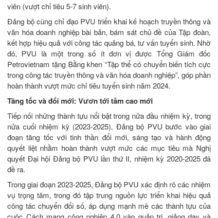
viên (vượt chỉ tiêu 5-7 sinh viên).
Đảng bộ cũng chỉ đạo PVU triển khai kế hoạch truyền thông và
văn hóa doanh nghiệp bài bản, bám sát chủ đề của Tập đoàn,
kết hợp hiệu quả với công tác quảng bá, tư vấn tuyển sinh. Nhờ
đó, PVU là một trong số ít đơn vị được Tổng Giám đốc
Petrovietnam tặng Bằng khen “Tập thể có chuyển biến tích cực
trong công tác truyền thông và văn hóa doanh nghiệp”, góp phần
hoàn thành vượt mức chỉ tiêu tuyển sinh năm 2024.
Tăng tốc và đổi mới: Vươn tới tầm cao mới
Tiếp nối những thành tựu nổi bật trong nửa đầu nhiệm kỳ, trong
nửa cuối nhiệm kỳ (2023-2025), Đảng bộ PVU bước vào giai
đoạn tăng tốc với tinh thần đổi mới, sáng tạo và hành động
quyết liệt nhằm hoàn thành vượt mức các mục tiêu mà Nghị
quyết Đại hội Đảng bộ PVU lần thứ II, nhiệm kỳ 2020-2025 đã
đề ra.
Trong giai đoạn 2023-2025, Đảng bộ PVU xác định rõ các nhiệm
vụ trọng tâm, trong đó tập trung nguồn lực triển khai hiệu quả
công tác chuyển đổi số, áp dụng mạnh mẽ các thành tựu của
cuộc Cách mạng công nghiệp 4.0 vào quản trị, giảng dạy và