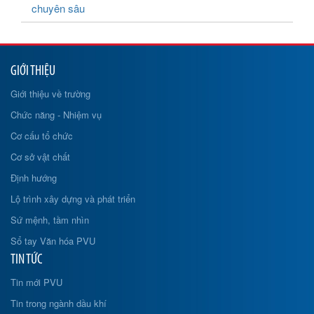
chuyên sâu
GIỚI THIỆU
Giới thiệu về trường
Chức năng - Nhiệm vụ
Cơ cấu tổ chức
Cơ sở vật chất
Định hướng
Lộ trình xây dựng và phát triển
Sứ mệnh, tầm nhìn
Sổ tay Văn hóa PVU
TIN TỨC
Tin mới PVU
Tin trong ngành dầu khí