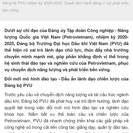
Đảng bộ PVU nhiệm kỳ 2020-2025: Quyết tâm hành động vì sự phát triển
bền vững
Dưới sự chỉ đạo của Đảng ủy Tập đoàn Công nghiệp - Năng
lượng Quốc gia Việt Nam (Petrovietnam), nhiệm kỳ 2020-
2025, Đảng bộ Trường Đại học Dầu khí Việt Nam (PVU) đã
thể hiện rõ vai trò lãnh đạo chủ lực, thúc đẩy nhà trường
chuyển mình mạnh mẽ, góp phần khẳng định vị thế trong
hệ sinh thái đào tạo và nghiên cứu của Petrovietnam, phục
vụ chuyển dịch năng lượng và phát triển bền vững.
Đổi mới mô hình đào tạo - Dấu ấn lãnh đạo chiến lược của
Đảng bộ PVU
Trước yêu cầu về chuyển dịch năng lượng và tái cấu trúc ngành
dầu khí, Đảng bộ PVU đã phát huy vai trò định hướng, lãnh đạo
quyết liệt trong việc đổi mới mô hình đào tạo và nghiên cứu
khoa học. Nắm bắt xu thế toàn cầu và chiến lược của
Petrovietnam, PVU đã nhanh chóng triển khai các giải pháp về
công nghệ số trong cải tiến công tác giảng dạy, quản lý đào tạo,