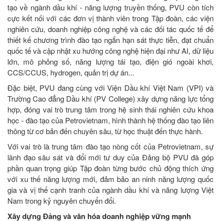
tạo về ngành dầu khí - năng lượng truyền thống, PVU còn tích
cực kết nối với các đơn vị thành viên trong Tập đoàn, các viện
nghiên cứu, doanh nghiệp công nghệ và các đối tác quốc tế để
thiết kế chương trình đào tạo ngắn hạn sát thực tiễn, đạt chuẩn
quốc tế và cập nhật xu hướng công nghệ hiện đại như AI, dữ liệu
lớn, mô phỏng số, năng lượng tái tạo, điện gió ngoài khơi,
CCS/CCUS, hydrogen, quản trị dự án...
Đặc biệt, PVU đang cùng với Viện Dầu khí Việt Nam (VPI) và
Trường Cao đẳng Dầu khí (PV College) xây dựng năng lực tổng
hợp, đóng vai trò trung tâm trong hệ sinh thái nghiên cứu khoa
học - đào tạo của Petrovietnam, hình thành hệ thống đào tạo liên
thông từ cơ bản đến chuyên sâu, từ học thuật đến thực hành.
Với vai trò là trung tâm đào tạo nòng cốt của Petrovietnam, sự
lãnh đạo sâu sát và đổi mới tư duy của Đảng bộ PVU đã góp
phần quan trọng giúp Tập đoàn từng bước chủ động thích ứng
với xu thế năng lượng mới, đảm bảo an ninh năng lượng quốc
gia và vị thế cạnh tranh của ngành dầu khí và năng lượng Việt
Nam trong kỷ nguyên chuyển đổi.
Xây dựng Đảng và văn hóa doanh nghiệp vững mạnh