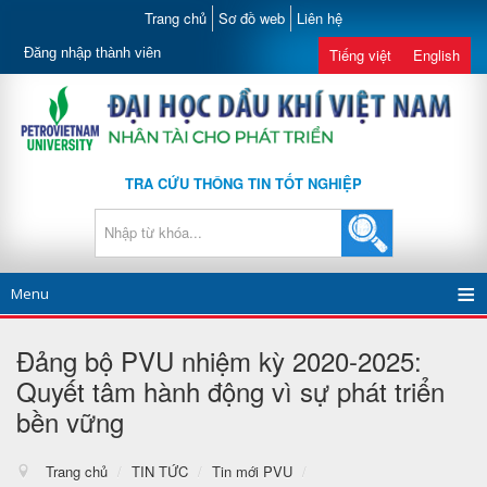
Trang chủ
Sơ đồ web
Liên hệ
Đăng nhập thành viên
Tiếng việt
English
TRA CỨU THÔNG TIN TỐT NGHIỆP
Menu
Đảng bộ PVU nhiệm kỳ 2020-2025:
Quyết tâm hành động vì sự phát triển
bền vững
Trang chủ
/
TIN TỨC
/
Tin mới PVU
/