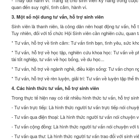
- Thay đổi hành vi: Trang bị cho sinh viên kỹ năng trong cuộc
quan đến suy nghĩ, tình cảm, hành vi.
3. Một số nội dung tư vấn, hỗ trợ sinh viên
Sinh viên là thanh niên, là công dân nên hoạt động tư vấn, hỗ
Tuy nhiên, đối với tổ chức Hội Sinh viên cần nghiên cứu, quan 
* Tư vấn, hỗ trợ về tình cảm: Tư vấn tình bạn, tình yêu, sức kho
* Tư vấn, hỗ trợ về học tập, nghiên cứu khoa học: Tư vấn về p
tài tốt nghiệp, tư vấn về học bổng, về du học...
* Tư vấn, hỗ trợ về ngành nghề, điều kiện sống: Tư vấn chọn ng
* Tư vấn, hỗ trợ về rèn luyện, giải trí: Tư vấn về luyện tập thể th
4. Các hình thức tư vấn, hỗ trợ sinh viên
Trong thực tế hiện nay có rất nhiều hình thức tư vấn, hỗ trợ sinh
- Tư vấn trực tiếp: Là hình thức người tư vấn trực tiếp nói chuy
- Tư vấn qua điện thoại: Là hình thức người tư vấn nói chuyện v
- Tư vấn cộng đồng: Là hình thức người tư vấn nói chuyện với tập
- Tư vấn qua thư: Là hình thức người tư vấn trao đổi với sinh v