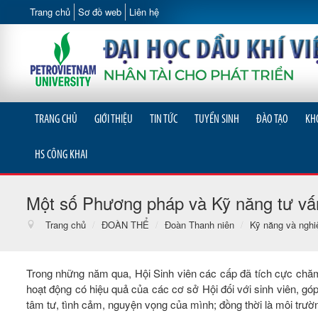
Trang chủ
Sơ đồ web
Liên hệ
TRANG CHỦ
GIỚI THIỆU
TIN TỨC
TUYỂN SINH
ĐÀO TẠO
KH
HS CÔNG KHAI
Một số Phương pháp và Kỹ năng tư vấn
Trang chủ
/
ĐOÀN THỂ
/
Đoàn Thanh niên
/
Kỹ năng và nghi
Trong những năm qua, Hội Sinh viên các cấp đã tích cực chăm l
hoạt động có hiệu quả của các cơ sở Hội đối với sinh viên, góp
tâm tư, tình cảm, nguyện vọng của mình; đồng thời là môi trườn