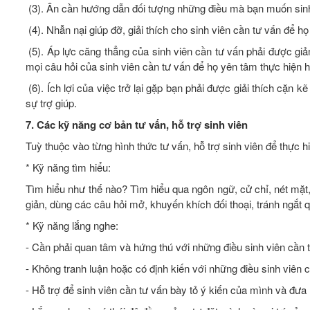
(3). Ân cần hướng dẫn đối tượng những điều mà bạn muốn sinh 
(4). Nhẫn nại giúp đỡ, giải thích cho sinh viên cần tư vấn để h
(5). Áp lực căng thẳng của sinh viên cần tư vấn phải được giảm 
mọi câu hỏi của sinh viên cần tư vấn để họ yên tâm thực hiện h
(6). Ích lợi của việc trở lại gặp bạn phải được giải thích cặn kẽ
sự trợ giúp.
7. Các kỹ năng cơ bản tư vấn, hỗ trợ sinh viên
Tuỳ thuộc vào từng hình thức tư vấn, hỗ trợ sinh viên để thực hi
* Kỹ năng tìm hiểu:
Tìm hiểu như thế nào? Tìm hiểu qua ngôn ngữ, cử chỉ, nét mặt
giản, dùng các câu hỏi mở, khuyến khích đối thoại, tránh ngắt q
* Kỹ năng lắng nghe:
- Cần phải quan tâm và hứng thú với những điều sinh viên cần t
- Không tranh luận hoặc có định kiến với những điều sinh viên c
- Hỗ trợ để sinh viên cần tư vấn bày tỏ ý kiến của mình và đưa 