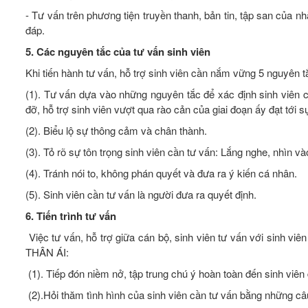
- Tư vấn trên phương tiện truyền thanh, bản tin, tập san của nh
đáp.
5. Các nguyên tắc của tư vấn sinh viên
Khi tiến hành tư vấn, hỗ trợ sinh viên cần nắm vững 5 nguyên t
(1). Tư vấn dựa vào những nguyên tắc để xác định sinh viên cầ
đỡ, hỗ trợ sinh viên vượt qua rào cản của giai đoạn ấy đạt tới sự
(2). Biểu lộ sự thông cảm và chân thành.
(3). Tỏ rõ sự tôn trọng sinh viên cần tư vấn: Lắng nghe, nhìn v
(4). Tránh nói to, không phán quyết và đưa ra ý kiến cá nhân.
(5). Sinh viên cần tư vấn là người đưa ra quyết định.
6. Tiến trình tư vấn
Việc tư vấn, hỗ trợ giữa cán bộ, sinh viên tư vấn với sinh viê
THÂN ÁI:
(1). Tiếp đón niềm nở, tập trung chú ý hoàn toàn đến sinh viên
(2).Hỏi thăm tình hình của sinh viên cần tư vấn bằng những câu