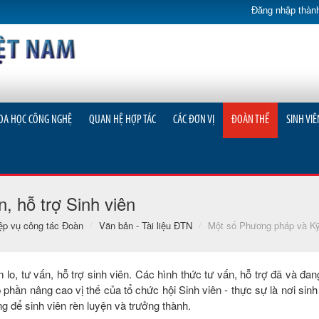
Đăng nhập thành
OA HỌC CÔNG NGHỆ
QUAN HỆ HỢP TÁC
CÁC ĐƠN VỊ
ĐOÀN THỂ
SINH VIÊ
, hỗ trợ Sinh viên
ệp vụ công tác Đoàn
/
Văn bản - Tài liệu ĐTN
/
Một số Phương pháp và Kỹ 
o, tư vấn, hỗ trợ sinh viên. Các hình thức tư vấn, hỗ trợ đã và đan
 phần nâng cao vị thế của tổ chức hội Sinh viên - thực sự là nơi sin
g để sinh viên rèn luyện và trưởng thành.