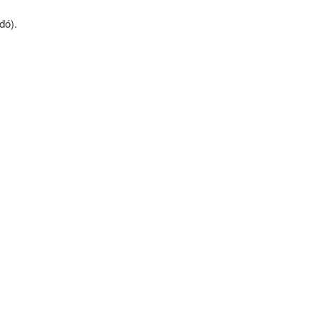
đó).
.