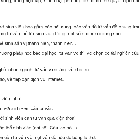
 sống, trong học tập, sinh hoạt phù hợp để họ có thể quyết định các
 trợ sinh viên bao gồm các nội dung, các vấn đề từ vấn đề chung tro
tâm tư vấn, hỗ trợ sinh viên trong một số nhóm nội dung sau:
ẻ sinh sản vị thành niên, thanh niên...
hương pháp học bậc đại học, tư vấn về thi, về chọn đề tài nghiên cứ
hề, chọn ngành, tư vấn việc làm, về nhà trọ...
ao, về tiếp cận dịch vụ Internet...
 viên, như:
ện với sinh viên cần tư vấn.
ới sinh viên cần tư vấn qua điện thoại.
 thể sinh viên (chi hội, Câu lạc bộ...).
iên cần tư vấn về một vấn đề nào đó bằng lá thư.