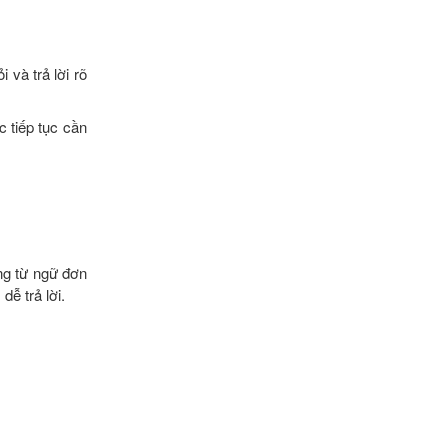
 và trả lời rõ
c tiếp tục cần
ng từ ngữ đơn
ễ trả lời.