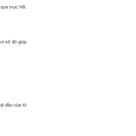
g qua mục hỏi,
cơ sở đó giúp
cái đầu của từ