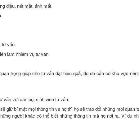
ng điệu, nét mặt, ánh mắt.
ả
c tư vấn.
viên làm nhiệm vụ tư vấn.
n quan trọng giúp cho tư vấn đạt hiệu quả, do đó cần có khu vực riê
ư vấn với cán bộ, sinh viên tư vấn.
 sẽ giữ bí mật mọi thông tin về họ thì họ sẽ trao đổi những mối quan t
ng người khác có thể biết những thông tin mà họ nói ra. Ví dụ nh