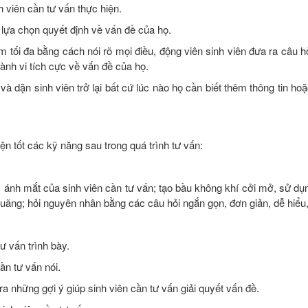
viên cần tư vấn thực hiện.
ọ lựa chọn quyết định về vấn đề của họ.
tối đa bằng cách nói rõ mọi điều, động viên sinh viên đưa ra câu hỏi
ành vi tích cực về vấn đề của họ.
 và dặn sinh viên trở lại bất cứ lúc nào họ cần biết thêm thông tin hoặ
ện tốt các kỹ năng sau trong quá trình tư vấn:
, ánh mắt của sinh viên cần tư vấn; tạo bầu không khí cởi mở, sử dụ
uãng; hỏi nguyên nhân bằng các câu hỏi ngắn gọn, đơn giản, dễ hiểu, d
ư vấn trình bày.
ần tư vấn nói.
ra những gợi ý giúp sinh viên cần tư vấn giải quyết vấn đề.