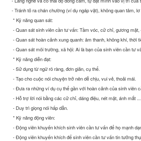
- Lắng nghe và có thái độ đồng cảm, tự đặt mình vào vị trí của 
- Tránh tỏ ra chán chường (ví dụ ngáp vặt), không quan tâm, lơ
* Kỹ năng quan sát:
- Quan sát sinh viên cần tư vấn: Tầm vóc, cử chỉ, gương mặt, c
- Quan sát hoàn cảnh xung quanh: âm thanh, không khí, thời tiế
- Quan sát môi trường, xã hội: Ai là bạn của sinh viên cần tư v
* Kỹ năng diễn đạt:
- Sử dụng từ ngữ rõ ràng, đơn giản, cụ thể.
- Tạo cho cuộc nói chuyện trở nên dễ chịu, vui vẻ, thoải mái.
- Đưa ra những ví dụ cụ thể gần với hoàn cảnh của sinh viên c
- Hỗ trợ lời nói bằng các cử chỉ, dáng điệu, nét mặt, ánh mắt ...
- Duy trì giọng nói hấp dẫn.
* Kỹ năng động viên:
- Động viên khuyến khích sinh viên cần tư vấn để họ mạnh dạn
- Động viên khuyến khích để sinh viên cần tư vấn tin tưởng thực