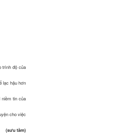
o trình độ của
hể lạc hậu hơn
i niềm tin của
uyện cho việc
(sưu tầm)