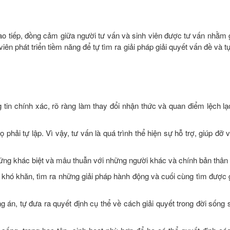
iao tiếp, đồng cảm giữa người tư vấn và sinh viên được tư vấn nhằm 
iên phát triển tiềm năng để tự tìm ra giải pháp giải quyết vấn đề và tự
g tin chính xác, rõ ràng làm thay đổi nhận thức và quan điểm lệch l
 phải tự lập. Vì vậy, tư vấn là quá trình thể hiện sự hỗ trợ, giúp đỡ 
hững khác biệt và mâu thuẫn với những người khác và chính bản thân 
g khó khăn, tìm ra những giải pháp hành động và cuối cùng tìm được 
 án, tự đưa ra quyết định cụ thể về cách giải quyết trong đời sống 