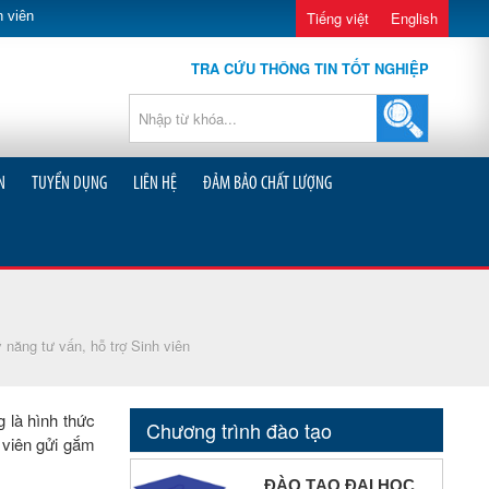
 viên
Tiếng việt
English
TRA CỨU THÔNG TIN TỐT NGHIỆP
N
TUYỂN DỤNG
LIÊN HỆ
ĐẢM BẢO CHẤT LƯỢNG
năng tư vấn, hỗ trợ Sinh viên
g là hình thức
Chương trình đào tạo
h viên gửi gắm
ĐÀO TẠO ĐẠI HỌC