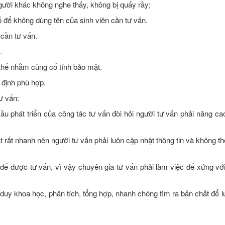
người khác không nghe thấy, không bị quấy rầy;
ố để không dùng tên của sinh viên cần tư vấn.
 cần tư vấn.
.
thể nhằm củng cố tính bảo mật.
 định phù hợp.
ư vấn:
ầu phát triển của công tác tư vấn đòi hỏi người tư vấn phải nâng ca
 rất nhanh nên người tư vấn phải luôn cập nhật thông tin và không t
) để được tư vấn, vì vậy chuyên gia tư vấn phải làm việc để xứng vớ
duy khoa học, phân tích, tổng hợp, nhanh chóng tìm ra bản chất để l