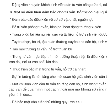
- Động viên khuyến khích sinh viên cần tư vấn bằng cử chỉ, dá
8. Một số điều kiện đảm bảo cho tư vấn, hỗ trợ có hiệu qu
* Đảm bảo các điều kiện về cơ sở vật chất, nguồn lực:
- Bố trí văn phòng tư vấn, kinh phí hoạt động thường xuyên.
- Trang bị đủ tài liệu nghiên cứu và tài liệu hỗ trợ sinh viên đượ
- Tuyển chọn, bố trí, tập huấn thường xuyên cho cán bộ, sinh 
* Tạo môi trường tư vấn, hỗ trợ thuận lợi:
- Trong tư vấn trực tiếp thì môi trường thuận tiện là điều kiệ
trao đổi, nơi tư vấn phải kín đáo .
* Thực hiện bảo mật trong tư vấn, hỗ trợ cá nhân:
- Sự tin tưởng là nền tảng cho mối quan hệ giữa sinh viên cần t
- Một khi sinh viên cần tư vấn tin rằng cán bộ, sinh viên tư vấn
các vấn đề của mình một cách thoải mái mà không sợ rằng nhữ
yêu, tình dục...
- Để bảo mật cần tuân thủ những quy ước sau: