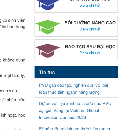
Xem chi tiết
giúp sinh viên
BỒI DƯỠNG NÂNG CAO
 tin hơn trong
Xem chi tiết
ĐÀO TẠO SAU ĐẠI HỌC
Xem chi tiết
ạc không đúng
Tin tức
về mặt tâm lý,
PVU gắn đào tạo, nghiên cứu với bài
sinh viên.
toán thực tiễn ngành năng lượng
giải pháp hiệu
Dự án vật liệu xanh từ lá dứa của PVU
đạt giải Vàng tại Vietnam Global
sinh hoạt, học
Innovation Connect 2026
67 năm Petrovietnam thực hiện mong