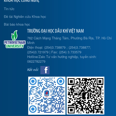
KHOA HỌC CÔNG NGHỆ
Tin tức
Đề tài Nghiên cứu Khoa học
Bài báo khoa học
TRƯỜNG ĐẠI HỌC DẦU KHÍ VIỆT NAM
762 Cách Mạng Tháng Tám, Phường Bà Rịa, TP. Hồ Chí
Minh
Điện thoại: (254)3.738879 ; (254)3.738877;
(254)3.721979 | Fax: (254) 3.733579
Hotline/Zalo Tư vấn hướng nghiệp, tuyển sinh:
0822782279
Kết nối