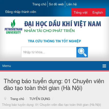
Trang chủ
Sơ đồ web
Liên hệ
Đăng nhập thành viên
Tiếng việt
English
TRA CỨU THÔNG TIN TỐT NGHIỆP
Menu
Thông báo tuyển dụng: 01 Chuyên viên
đào tạo toàn thời gian (Hà Nội)
Trang chủ
/
TUYỂN DỤNG
/
Thông báo tuyển dụng: 01 Chuyên viên đào tạo toàn thời gian (Hà Nội)