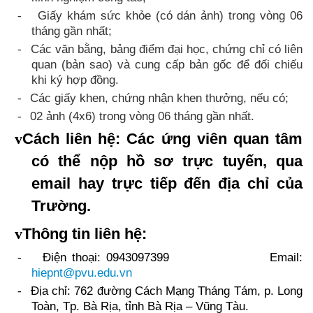
Giấy khám sức khỏe (có dán ảnh) trong vòng 06
-
tháng gần nhất;
Các văn bằng, bảng điểm đại học, chứng chỉ có liên
-
quan (bản sao) và cung cấp bản gốc để đối chiếu
khi ký hợp đồng.
Các giấy khen, chứng nhận khen thưởng, nếu có;
-
02 ảnh (4x6) trong vòng 06 tháng gần nhất.
-
v
Cách liên hệ:
Các ứng viên quan tâm
có thể nộp hồ sơ trực tuyến, qua
email hay trực tiếp đến địa chỉ của
Trư
ờng
.
v
Thông tin liên hệ:
Điện thoại:
0943097399
Email:
-
hiepnt@pvu.edu.vn
Địa chỉ: 762 đường Cách Mạng Tháng Tám, p. Long
-
Toàn, Tp. Bà Rịa, tỉnh Bà Rịa – Vũng Tàu.