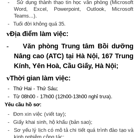
Sử dụng thành thạo tin học văn phòng (Microsoft
-
Word, Excel, Powerpoint, Outlook,
Microsoft
Teams
...).
Tuổi đời không quá
35
.
-
v
Địa
điểm làm việc
:
-
Văn phòng Trung tâm Bồi dưỡng
Nâng cao (ATC) tại
Hà Nội, 167 Trung
Kính, Yên Hoà, Cầu Giấy, Hà Nội;
v
Thời gian
làm việc:
Thứ Hai - Thứ Sá
u;
-
Từ 08h00 - 17h00 (12h00-13h00 nghỉ trưa).
-
Yêu cầu hồ sơ:
­Đơn xin việc (viết tay);
-
Giấy khai sinh, hộ khẩu (bản sao);
-
Sơ yếu lý lịch có mô tả chi tiết quá trình đào tạo và
-
kinh nghiệm công tác;