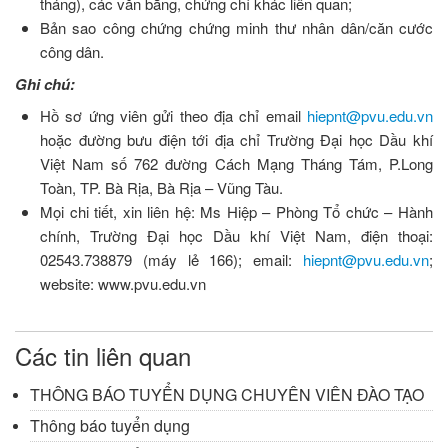
tháng), các văn bằng, chứng chỉ khác liên quan;
Bản sao công chứng chứng minh thư nhân dân/căn cước
công dân.
Ghi chú:
Hồ sơ ứng viên gửi theo địa chỉ email
hiepnt@pvu.edu.vn
hoặc đường bưu điện tới địa chỉ Trường Đại học Dầu khí
Việt Nam số 762 đường Cách Mạng Tháng Tám, P.Long
Toàn, TP. Bà Rịa, Bà Rịa – Vũng Tàu.
Mọi chi tiết, xin liên hệ: Ms Hiệp – Phòng Tổ chức – Hành
chính, Trường Đại học Dầu khí Việt Nam, điện thoại:
02543.738879 (máy lẻ 166); email:
hiepnt@pvu.edu.vn
;
website: www.pvu.edu.vn
Các tin liên quan
THÔNG BÁO TUYỂN DỤNG CHUYÊN VIÊN ĐÀO TẠO
Thông báo tuyển dụng