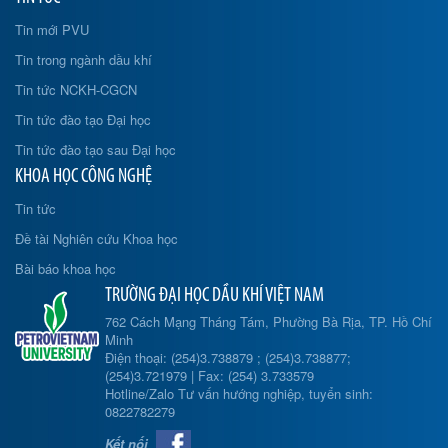
Tin mới PVU
Tin trong ngành dầu khí
Tin tức NCKH-CGCN
Tin tức đào tạo Đại học
Tin tức đào tạo sau Đại học
KHOA HỌC CÔNG NGHỆ
Tin tức
Đề tài Nghiên cứu Khoa học
Bài báo khoa học
TRƯỜNG ĐẠI HỌC DẦU KHÍ VIỆT NAM
762 Cách Mạng Tháng Tám, Phường Bà Rịa, TP. Hồ Chí
Minh
Điện thoại: (254)3.738879 ; (254)3.738877;
(254)3.721979 | Fax: (254) 3.733579
Hotline/Zalo Tư vấn hướng nghiệp, tuyển sinh:
0822782279
Kết nối