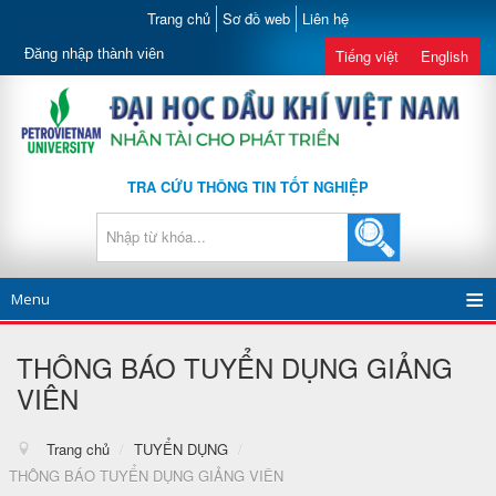
Trang chủ
Sơ đồ web
Liên hệ
Đăng nhập thành viên
Tiếng việt
English
TRA CỨU THÔNG TIN TỐT NGHIỆP
Menu
THÔNG BÁO TUYỂN DỤNG GIẢNG
VIÊN
Trang chủ
/
TUYỂN DỤNG
/
THÔNG BÁO TUYỂN DỤNG GIẢNG VIÊN