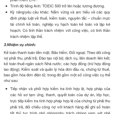
Trình độ tiếng Anh: TOEIC 500 trở lên hoặc tương đương.
Kỹ năng/yêu cầu khác: Nắm vững và am hiểu về các quy
định pháp luật về thuế, kiểm toán, nguyên tắc – chuẩn mực
tài chính kế toán, nghiệp vụ hạch toán kế toán và lập ké
hoạch. Có tinh thần trách nhiệm với công việc, có tinh thần
trách nhiệm tập thể.
3.Nhiệm vụ chính:
Kế toán thanh toán tiền mặt; Bảo hiểm; Đối ngoại; Theo dõi công
nợ phải thu, phải trả; Đào tạo nội bộ; dịch vụ, liên doanh liên kết;
kế toán thuế-ngân sách Nhà nước; các hợp đồng (trừ hợp đồng
lao động); Kiểm soát và quản lý hóa đơn đầu ra, chứng từ thuế,
bao gồm hóa đơn điện tử, trong đó gồm một số công việc cụ thể
như sau:
Tiếp nhận và phối hợp kiểm tra tính hợp lệ, hợp pháp của
các hồ sơ tạm ứng, thanh, quyết toán của dự án, lớp học,
trực tiếp kiểm tra tính hợp pháp hợp lệ của chứng từ phải thu
phải trả, đối chiếu công nợ với khách hàng để ghi sổ hoàn
tất thủ tục trình phó phòng/phụ trách phòng xem xét phê