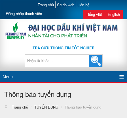
Trang chủ
Sơ đồ web
Liên hệ
Đăng nhập thành viên
Tiếng việt
English
TRA CỨU THÔNG TIN TỐT NGHIỆP
Menu
Thông báo tuyển dụng
Trang chủ
/
TUYỂN DỤNG
/
Thông báo tuyển dụng