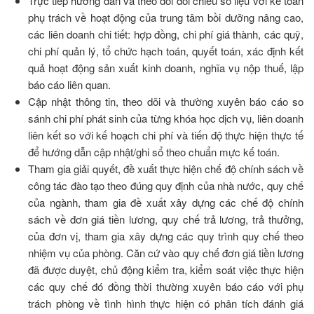
Trực tiếp hướng dẫn và theo dõi đối chiếu số liệu với kế toán
phụ trách về hoạt động của trung tâm bồi dưỡng nâng cao,
các liên doanh chi tiết: hợp đồng, chi phí giá thành, các quỹ,
chi phí quản lý, tổ chức hạch toán, quyết toán, xác định kết
quả hoạt động sản xuất kinh doanh, nghĩa vụ nộp thuế, lập
báo cáo liên quan.
Cập nhật thông tin, theo dõi và thường xuyên báo cáo so
sánh chi phí phát sinh của từng khóa học dịch vụ, liên doanh
liên kết so với kế hoạch chi phí và tiến độ thực hiện thực tế
để hướng dẫn cập nhật/ghi sổ theo chuẩn mực kế toán.
Tham gia giải quyết, đề xuất thực hiện chế độ chính sách về
công tác đào tạo theo đúng quy định của nhà nước, quy chế
của ngành, tham gia đề xuất xây dựng các chế độ chính
sách về đơn giá tiền lương, quy chế trả lương, trả thưởng,
của đơn vị, tham gia xây dựng các quy trình quy chế theo
nhiệm vụ của phòng. Căn cứ vào quy chế đơn giá tiền lương
đã được duyệt, chủ động kiểm tra, kiểm soát việc thực hiện
các quy chế đó đồng thời thường xuyên báo cáo với phụ
trách phòng về tình hình thực hiện có phân tích đánh giá