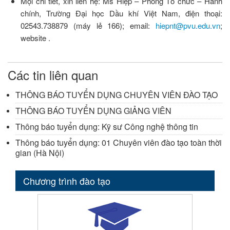
Mọi chi tiết, xin liên hệ: Ms Hiệp – Phòng Tổ chức – Hành
chính, Trường Đại học Dầu khí Việt Nam, điện thoại:
02543.738879 (máy lẻ 166); email:
hiepnt@pvu.edu.vn
;
website
.
Các tin liên quan
THÔNG BÁO TUYỂN DỤNG CHUYÊN VIÊN ĐÀO TẠO
THÔNG BÁO TUYỂN DỤNG GIẢNG VIÊN
Thông báo tuyển dụng: Kỹ sư Công nghệ thông tin
Thông báo tuyển dụng: 01 Chuyên viên đào tạo toàn thời
gian (Hà Nội)
Chương trình đào tạo