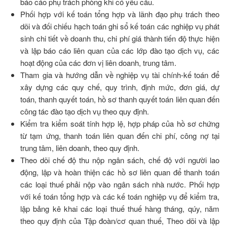
báo cáo phụ trách phòng khi có yêu cầu.
Phối hợp với kế toán tổng hợp và lãnh đạo phụ trách theo
dõi và đối chiếu hạch toán ghi sổ kế toán các nghiệp vụ phát
sinh chi tiết về doanh thu, chi phí giá thành tiến độ thực hiện
và lập báo cáo liên quan của các lớp đào tạo dịch vụ, các
hoạt động của các đơn vị liên doanh, trung tâm.
Tham gia và hướng dẫn về nghiệp vụ tài chính-kế toán để
xây dựng các quy chế, quy trình, định mức, đơn giá, dự
toán, thanh quyết toán, hồ sơ thanh quyết toán liên quan đến
công tác đào tạo dịch vụ theo quy định.
Kiểm tra kiểm soát tính hợp lệ, hợp pháp của hồ sơ chứng
từ tạm ứng, thanh toán liên quan đến chi phí, công nợ tại
trung tâm, liên doanh, theo quy định.
Theo dõi chế độ thu nộp ngân sách, chế độ với người lao
động, lập và hoàn thiện các hồ sơ liên quan để thanh toán
các loại thuế phải nộp vào ngân sách nhà nước. Phối hợp
với kế toán tổng hợp và các kế toán nghiệp vụ để kiểm tra,
lập bảng kê khai các loại thuế thuế hàng tháng, qúy, năm
theo quy định của Tập đoàn/cơ quan thuế, Theo dõi và lập