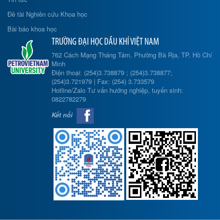
Đề tài Nghiên cứu Khoa học
Bài báo khoa học
TRƯỜNG ĐẠI HỌC DẦU KHÍ VIỆT NAM
762 Cách Mạng Tháng Tám, Phường Bà Rịa, TP. Hồ Chí
Minh
Điện thoại: (254)3.738879 ; (254)3.738877;
(254)3.721979 | Fax: (254) 3.733579
Hotline/Zalo Tư vấn hướng nghiệp, tuyển sinh:
0822782279
Kết nối