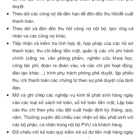
duyệt.
Theo dõi các công nợ đã đến hạn để đôn đốc thu hồi/đề xuất
thanh toán.
Theo dõi và đôn đốc thu hồi công nợ nội bộ, tạm ứng cá
nhân và các công nợ khác.
Tiếp nhận và kiểm tra tính hợp lệ, hợp pháp của các hồ sơ
thanh toán, thu chi bằng tiền mặt, quản lý các chi phí hành
chính (xăng xe, văn phòng phẩm, nghiên cứu khoa học,
công tác phí, đoàn ra đoàn vào, và các chi phí hoạt động,
đào tạo khác…) trình phụ trách phòng phê duyệt, lập phiếu
thu, chi thanh toán các chứng từ theo sự phê duyệt của lãnh
đạo.
Mở và ghi chép các nghiệp vụ kinh tế phát sinh hàng ngày
vào các loại sổ sách kế toán, sổ kế toán tiền mặt, Lập báo
cáo thu chi theo yêu cầu đột xuất hoặc định kỳ tháng, qúy,
năm. Thường xuyên đối chiếu xác nhận số liệu phát sinh với
các bộ phận, cá nhân trong nội bộ PVU và khách hàng.
Đối chiếu với kế toán quỹ kiểm kê số dư tiền mặt hàng ngày