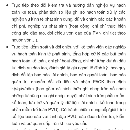
Trực tiếp theo dõi kiểm tra và hướng dẫn nghiệp vụ hạch
toán kế toán, phân tích số liệu ghi sổ hạch toán xử lý các
nghiệp vụ kinh tế phát sinh đúng, đủ và chính xác các khoản
chi phí, nghiệp vụ phát sinh (hoạt động, chi phí thực hiện
công tác đào tạo, đối chiếu vốn cấp của PVN chi tiết theo
nguồn vốn…).
Trực tiếp kiểm soát và đối chiếu với kế toán viên các nghiệp
vụ hạch toán kinh tế phát sinh, tổng hợp xử lý các bút toán
hạch toán kế toán, chi phí hoạt động, chi phí từng dự án đầu
tư, dịch vụ đào tạo, đánh giá tỷ giá ngoại tệ định kỳ theo quy
định để lập báo cáo tài chính, báo cáo quyết toán, báo cáo
quản trị, chuyển đổi dữ liệu và nhập PACK theo định
kỳ/qúy/năm (bao gồm cả hình thức ghi chép trên sổ sách
chứng từ cũng như ghi chép, duyệt phát sinh trên phần mềm
kế toán, lưu trữ và quản lý dữ liệu tài chính- kế toán trong
phần mềm kế toán PVU). Có trách nhiệm cung cấp/giải trình
số liệu báo cáo với lãnh đạo PVU, các đoàn kiểm tra, kiểm
toán và cơ quan cấp trên khi có yêu cầu.