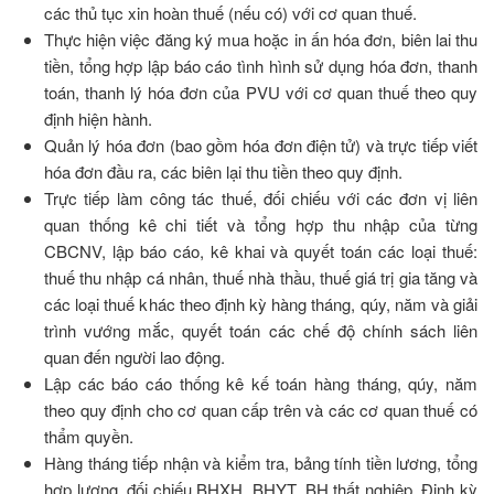
các thủ tục xin hoàn thuế (nếu có) với cơ quan thuế.
Thực hiện việc đăng ký mua hoặc in ấn hóa đơn, biên lai thu
tiền, tổng hợp lập báo cáo tình hình sử dụng hóa đơn, thanh
toán, thanh lý hóa đơn của PVU với cơ quan thuế theo quy
định hiện hành.
Quản lý hóa đơn (bao gồm hóa đơn điện tử) và trực tiếp viết
hóa đơn đầu ra, các biên lại thu tiền theo quy định.
Trực tiếp làm công tác thuế, đối chiếu với các đơn vị liên
quan thống kê chi tiết và tổng hợp thu nhập của từng
CBCNV, lập báo cáo, kê khai và quyết toán các loại thuế:
thuế thu nhập cá nhân, thuế nhà thầu, thuế giá trị gia tăng và
các loại thuế khác theo định kỳ hàng tháng, qúy, năm và giải
trình vướng mắc, quyết toán các chế độ chính sách liên
quan đến người lao động.
Lập các báo cáo thống kê kế toán hàng tháng, qúy, năm
theo quy định cho cơ quan cấp trên và các cơ quan thuế có
thẩm quyền.
Hàng tháng tiếp nhận và kiểm tra, bảng tính tiền lương, tổng
hợp lương, đối chiếu BHXH, BHYT, BH thất nghiêp. Định kỳ