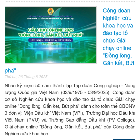
Công đoàn
Nghiên cứu
khoa học và
đào tạo tổ
chức Giải
chạy online
"Đồng lòng,
Gắn kết, Bứt
phá"
Thứ ba, 26 Tháng 8 2025
Nhân kỷ niệm 50 năm thành lập Tập đoàn Công nghiệp - Năng
lượng Quốc gia Việt Nam (03/9/1975 - 03/9/2025), Công đoàn
cơ sở Nghiên cứu khoa học và đào tạo đã tổ chức Giải chạy
online "Đồng lòng, Gắn kết, Bứt phá" dành cho toàn thể CBCNV
3 đơn vị: Viện Dầu khí Việt Nam (VPI), Trường Đại học Dầu khí
Việt Nam (PVU) và Trường Cao đẳng Dầu khí (PV College).
Giải chạy online "Đồng lòng, Gắn kết, Bứt phá" của Công đoàn
Nghiên cứu khoa học…