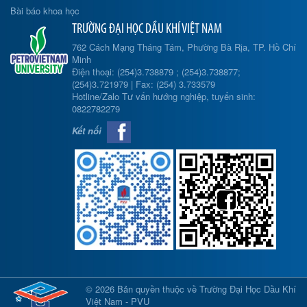
Bài báo khoa học
TRƯỜNG ĐẠI HỌC DẦU KHÍ VIỆT NAM
762 Cách Mạng Tháng Tám, Phường Bà Rịa, TP. Hồ Chí
Minh
Điện thoại: (254)3.738879 ; (254)3.738877;
(254)3.721979 | Fax: (254) 3.733579
Hotline/Zalo Tư vấn hướng nghiệp, tuyển sinh:
0822782279
Kết nối
© 2026 Bản quyền thuộc về Trường Đại Học Dầu Khí
Việt Nam - PVU