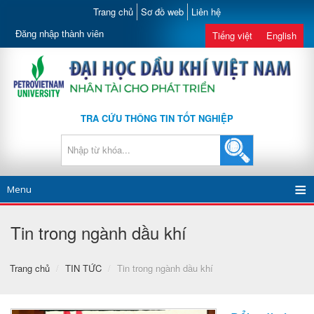
Trang chủ
Sơ đồ web
Liên hệ
Đăng nhập thành viên
Tiếng việt
English
TRA CỨU THÔNG TIN TỐT NGHIỆP
Menu
Tin trong ngành dầu khí
Trang chủ
/
TIN TỨC
/
Tin trong ngành dầu khí