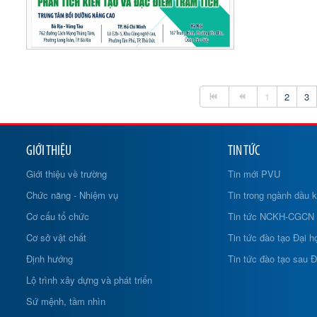
1
2
3
GIỚI THIỆU
TIN TỨC
Giới thiệu về trường
Tin mới PVU
Chức năng - Nhiệm vụ
Tin trong ngành dầu k
Cơ cấu tổ chức
Tin tức NCKH-CGCN
Cơ sở vật chất
Tin tức đào tạo Đại h
Định hướng
Tin tức đào tạo sau Đ
Lộ trình xây dựng và phát triển
Sứ mệnh, tầm nhìn