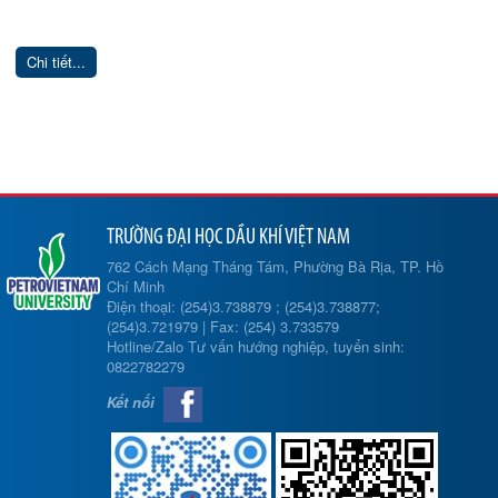
Chi tiết...
TRƯỜNG ĐẠI HỌC DẦU KHÍ VIỆT NAM
762 Cách Mạng Tháng Tám, Phường Bà Rịa, TP. Hồ
Chí Minh
Điện thoại: (254)3.738879 ; (254)3.738877;
(254)3.721979 | Fax: (254) 3.733579
Hotline/Zalo Tư vấn hướng nghiệp, tuyển sinh:
0822782279
Kết nối