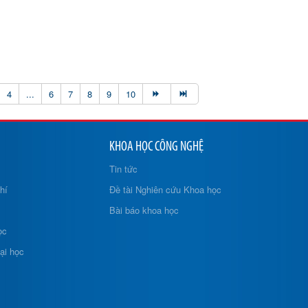
4
...
6
7
8
9
10
KHOA HỌC CÔNG NGHỆ
Tin tức
hí
Đề tài Nghiên cứu Khoa học
Bài báo khoa học
ọc
ại học