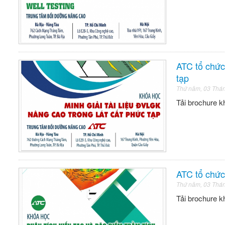
ATC tổ chức
tạp
Thứ năm, 03 Thá
Tải brochure k
ATC tổ chức
Thứ năm, 03 Thá
Tải brochure k