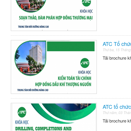
ATC Tổ chức
Thứ ba, 15 Tháng
Tải brochure k
ATC tổ chức 
Thứ năm, 03 Thá
Tải brochure kh