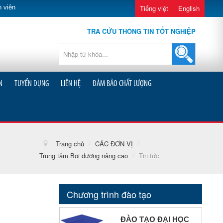
 viên
Tiếng việt
English
TRA CỨU THÔNG TIN TỐT NGHIỆP
N
TUYỂN DỤNG
LIÊN HỆ
ĐẢM BẢO CHẤT LƯỢNG
Trang chủ
/
CÁC ĐƠN VỊ
/
Trung tâm Bồi dưỡng nâng cao
/
Tin tức
Chương trình đào tạo
ĐÀO TẠO ĐẠI HỌC