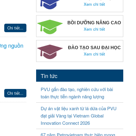
Xem chi tiết
BỒI DƯỠNG NÂNG CAO
Chi tiết...
Xem chi tiết
ượng nguồn
ĐÀO TẠO SAU ĐẠI HỌC
Xem chi tiết
Tin tức
PVU gắn đào tạo, nghiên cứu với bài
Chi tiết...
toán thực tiễn ngành năng lượng
Dự án vật liệu xanh từ lá dứa của PVU
đạt giải Vàng tại Vietnam Global
Innovation Connect 2026
67 năm Petrovietnam thực hiện mong