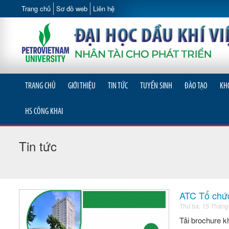
Trang chủ
Sơ đồ web
Liên hệ
TRANG CHỦ
GIỚI THIỆU
TIN TỨC
TUYỂN SINH
ĐÀO TẠO
KH
HS CÔNG KHAI
Tin tức
ATC Tổ chứ
Thứ ba, 15 Tháng
Tải brochure 