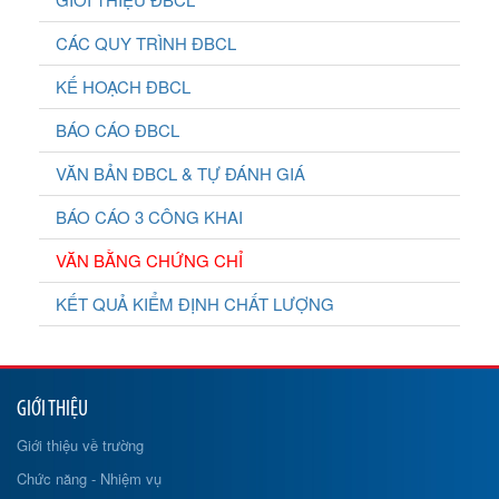
CÁC QUY TRÌNH ĐBCL
KẾ HOẠCH ĐBCL
BÁO CÁO ĐBCL
VĂN BẢN ĐBCL & TỰ ĐÁNH GIÁ
BÁO CÁO 3 CÔNG KHAI
VĂN BẰNG CHỨNG CHỈ
KẾT QUẢ KIỂM ĐỊNH CHẤT LƯỢNG
GIỚI THIỆU
Giới thiệu về trường
Chức năng - Nhiệm vụ