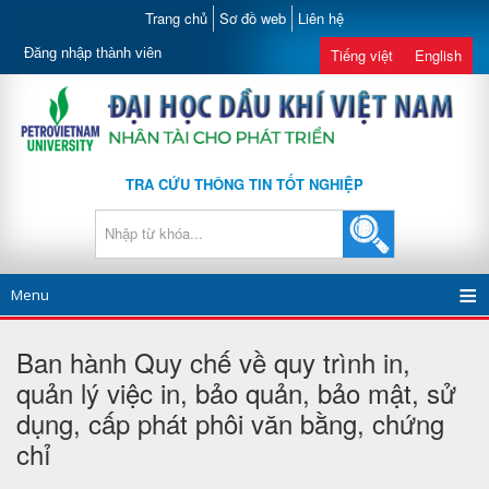
Trang chủ
Sơ đồ web
Liên hệ
Đăng nhập thành viên
Tiếng việt
English
TRA CỨU THÔNG TIN TỐT NGHIỆP
Menu
Ban hành Quy chế về quy trình in,
quản lý việc in, bảo quản, bảo mật, sử
dụng, cấp phát phôi văn bằng, chứng
chỉ