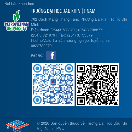
Bài báo khoa học
TRƯỜNG ĐẠI HỌC DẦU KHÍ VIỆT NAM
762 Cách Mạng Tháng Tám, Phường Bà Rịa, TP. Hồ Chí
Minh
Điện thoại: (254)3.738879 ; (254)3.738877;
(254)3.721979 | Fax: (254) 3.733579
Hotline/Zalo Tư vấn hướng nghiệp, tuyển sinh:
0822782279
Kết nối
© 2026 Bản quyền thuộc về Trường Đại Học Dầu Khí
Việt Nam - PVU