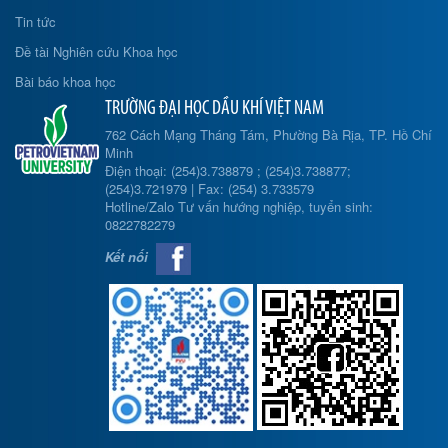
Tin tức
Đề tài Nghiên cứu Khoa học
Bài báo khoa học
TRƯỜNG ĐẠI HỌC DẦU KHÍ VIỆT NAM
762 Cách Mạng Tháng Tám, Phường Bà Rịa, TP. Hồ Chí
Minh
Điện thoại: (254)3.738879 ; (254)3.738877;
(254)3.721979 | Fax: (254) 3.733579
Hotline/Zalo Tư vấn hướng nghiệp, tuyển sinh:
0822782279
Kết nối