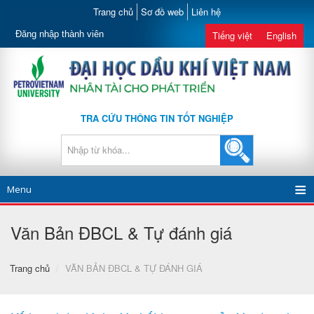
Trang chủ
Sơ đồ web
Liên hệ
Đăng nhập thành viên
Tiếng việt
English
TRA CỨU THÔNG TIN TỐT NGHIỆP
Menu
Văn Bản ĐBCL & Tự đánh giá
Trang chủ
/
VĂN BẢN ĐBCL & TỰ ĐÁNH GIÁ