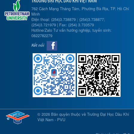
TRƯỜNG ĐẠI HỌC DẦU KHÍ VIỆT NAM
762 Cách Mạng Tháng Tám, Phường Bà Rịa, TP. Hồ Chí
Minh
Điện thoại: (254)3.738879 ; (254)3.738877;
(254)3.721979 | Fax: (254) 3.733579
Hotline/Zalo Tư vấn hướng nghiệp, tuyển sinh:
0822782279
Kết nối
© 2026 Bản quyền thuộc về Trường Đại Học Dầu Khí
Việt Nam - PVU