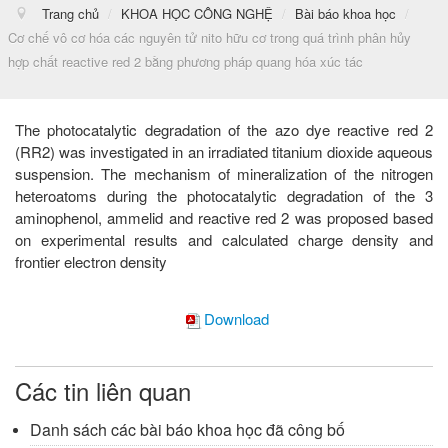
Trang chủ
/
KHOA HỌC CÔNG NGHỆ
/
Bài báo khoa học
/
Cơ chế vô cơ hóa các nguyên tử nito hữu cơ trong quá trình phân hủy
hợp chất reactive red 2 bằng phương pháp quang hóa xúc tác
The photocatalytic degradation of the azo dye reactive red 2
(RR2) was investigated in an irradiated titanium dioxide aqueous
suspension. The mechanism of mineralization of the nitrogen
heteroatoms during the photocatalytic degradation of the 3
aminophenol, ammelid and reactive red 2 was proposed based
on experimental results and calculated charge density and
frontier electron density
Download
Các tin liên quan
Danh sách các bài báo khoa học đã công bố