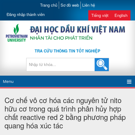
Trang chủ
Sơ đồ web
Liên hệ
Đăng nhập thành viên
Tiếng việt
English
TRA CỨU THÔNG TIN TỐT NGHIỆP
Menu
Cơ chế vô cơ hóa các nguyên tử nito
hữu cơ trong quá trình phân hủy hợp
chất reactive red 2 bằng phương pháp
quang hóa xúc tác