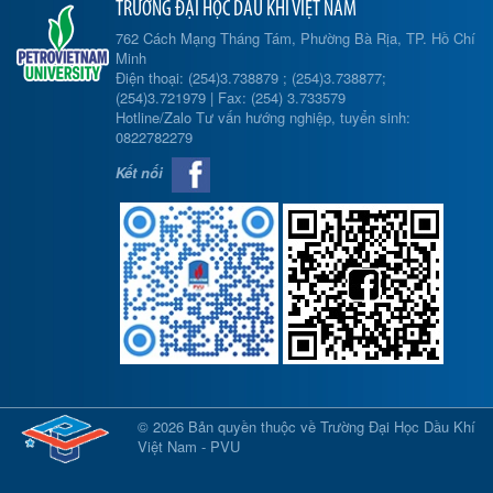
TRƯỜNG ĐẠI HỌC DẦU KHÍ VIỆT NAM
762 Cách Mạng Tháng Tám, Phường Bà Rịa, TP. Hồ Chí
Minh
Điện thoại: (254)3.738879 ; (254)3.738877;
(254)3.721979 | Fax: (254) 3.733579
Hotline/Zalo Tư vấn hướng nghiệp, tuyển sinh:
0822782279
Kết nối
© 2026 Bản quyền thuộc về Trường Đại Học Dầu Khí
Việt Nam - PVU