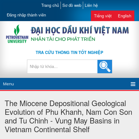
Trang chủ
Sơ đồ web
Liên hệ
Đăng nhập thành viên
Tiếng việt
English
TRA CỨU THÔNG TIN TỐT NGHIỆP
Menu
The Miocene Depositional Geological
Evolution of Phu Khanh, Nam Con Son
and Tu Chinh - Vung May Basins in
Vietnam Continental Shelf