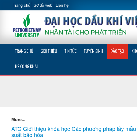
Trang chủ
Sơ đồ web
Liên hệ
TRANG CHỦ
GIỚI THIỆU
TIN TỨC
TUYỂN SINH
ĐÀO TẠO
KH
HS CÔNG KHAI
More...
ATC Giới thiệu khóa học Các phương pháp lấy mẫu
suất bão hòa