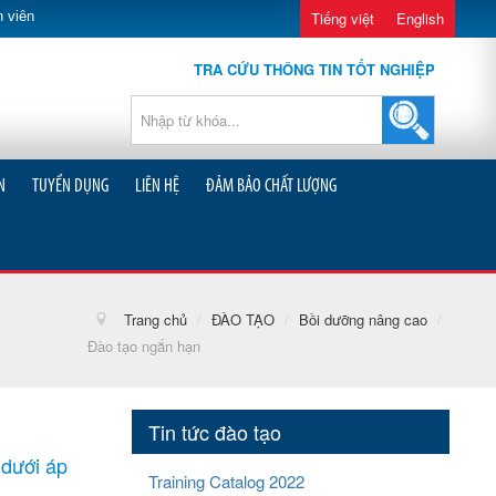
 viên
Tiếng việt
English
TRA CỨU THÔNG TIN TỐT NGHIỆP
N
TUYỂN DỤNG
LIÊN HỆ
ĐẢM BẢO CHẤT LƯỢNG
Trang chủ
/
ĐÀO TẠO
/
Bồi dưỡng nâng cao
/
Đào tạo ngắn hạn
Tin tức đào tạo
 dưới áp
Training Catalog 2022