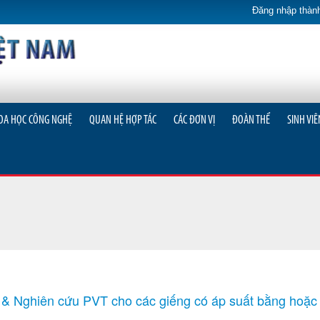
Đăng nhập thành
OA HỌC CÔNG NGHỆ
QUAN HỆ HỢP TÁC
CÁC ĐƠN VỊ
ĐOÀN THỂ
SINH VIÊ
 & Nghiên cứu PVT cho các giếng có áp suất bằng hoặc