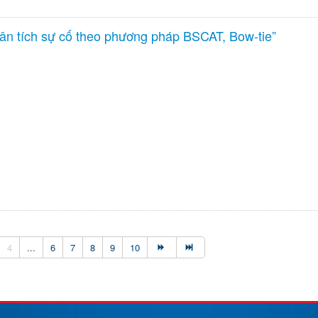
hân tích sự cố theo phương pháp BSCAT, Bow-tie”
4
...
6
7
8
9
10