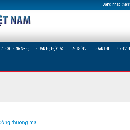
Đăng nhập thành
OA HỌC CÔNG NGHỆ
QUAN HỆ HỢP TÁC
CÁC ĐƠN VỊ
ĐOÀN THỂ
SINH VIÊ
đồng thương mại