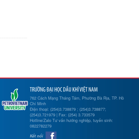
TRƯỜNG ĐẠI HỌC DẦU KHÍ VIỆT NAM
762 Cách Mạng Tháng Tám, Phường Bà Rịa, TP. Hồ
Chí Minh
Điện thoại: (254)3.738879 ; (254)3.738877;
(254)3.721979 | Fax: (254) 3.733579
Hotline/Zalo Tư vấn hướng nghiệp, tuyển sinh:
0822782279
Kết nối