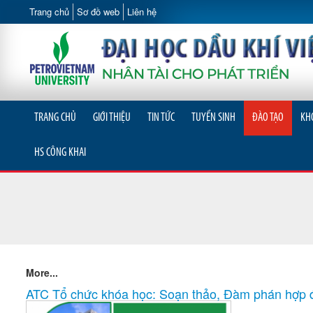
Trang chủ
Sơ đồ web
Liên hệ
TRANG CHỦ
GIỚI THIỆU
TIN TỨC
TUYỂN SINH
ĐÀO TẠO
KH
HS CÔNG KHAI
More...
ATC Tổ chức khóa học: Soạn thảo, Đàm phán hợp 