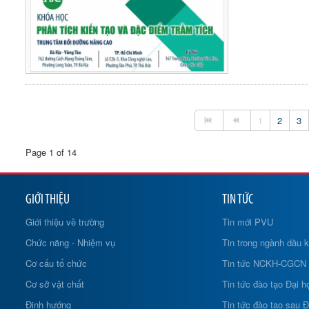
1
2
3
Page 1 of 14
GIỚI THIỆU
TIN TỨC
Giới thiệu về trường
Tin mới PVU
Chức năng - Nhiệm vụ
Tin trong ngành dầu k
Cơ cấu tổ chức
Tin tức NCKH-CGCN
Cơ sở vật chất
Tin tức đào tạo Đại h
Định hướng
Tin tức đào tạo sau Đ