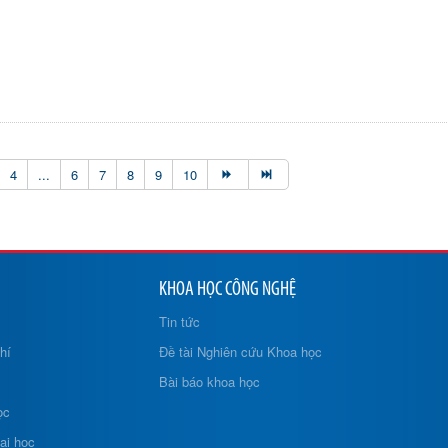
4
...
6
7
8
9
10
KHOA HỌC CÔNG NGHỆ
Tin tức
hí
Đề tài Nghiên cứu Khoa học
Bài báo khoa học
ọc
ại học