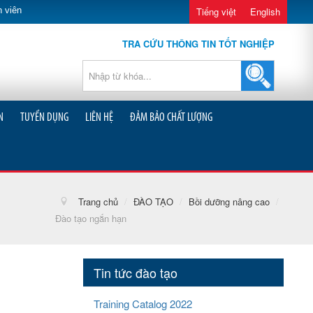
 viên
Tiếng việt
English
TRA CỨU THÔNG TIN TỐT NGHIỆP
N
TUYỂN DỤNG
LIÊN HỆ
ĐẢM BẢO CHẤT LƯỢNG
Trang chủ
/
ĐÀO TẠO
/
Bồi dưỡng nâng cao
/
Đào tạo ngắn hạn
Tin tức đào tạo
Training Catalog 2022