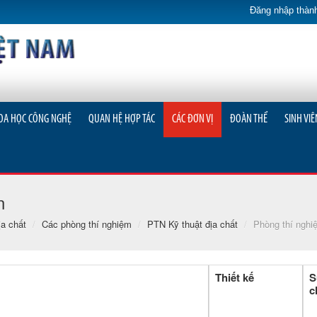
Đăng nhập thành
OA HỌC CÔNG NGHỆ
QUAN HỆ HỢP TÁC
CÁC ĐƠN VỊ
ĐOÀN THỂ
SINH VIÊ
n
a chất
/
Các phòng thí nghiệm
/
PTN Kỹ thuật địa chất
/
Phòng thí nghiệ
Thiết kế
S
c