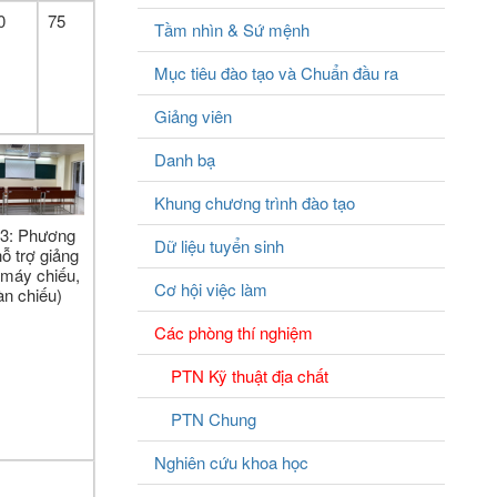
0
75
Tầm nhìn & Sứ mệnh
Mục tiêu đào tạo và Chuẩn đầu ra
Giảng viên
Danh bạ
Khung chương trình đào tạo
 3: Phương
Dữ liệu tuyển sinh
hỗ trợ giảng
(máy chiếu,
Cơ hội việc làm
n chiếu)
Các phòng thí nghiệm
PTN Kỹ thuật địa chất
PTN Chung
Nghiên cứu khoa học