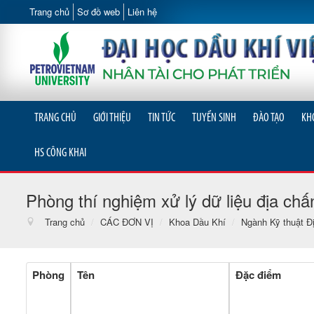
Trang chủ
Sơ đồ web
Liên hệ
TRANG CHỦ
GIỚI THIỆU
TIN TỨC
TUYỂN SINH
ĐÀO TẠO
KH
HS CÔNG KHAI
Phòng thí nghiệm xử lý dữ liệu địa chấ
Trang chủ
/
CÁC ĐƠN VỊ
/
Khoa Dầu Khí
/
Ngành Kỹ thuật Đị
Phòng
Tên
Đặc điểm