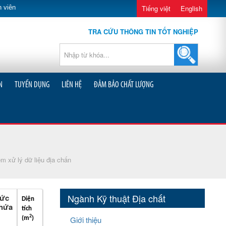
 viên
Tiếng việt
English
TRA CỨU THÔNG TIN TỐT NGHIỆP
N
TUYỂN DỤNG
LIÊN HỆ
ĐẢM BẢO CHẤT LƯỢNG
m xử lý dữ liệu địa chấn
Ngành Kỹ thuật Địa chất
ức
Diện
hứa
tích
2
Giới thiệu
(m
)