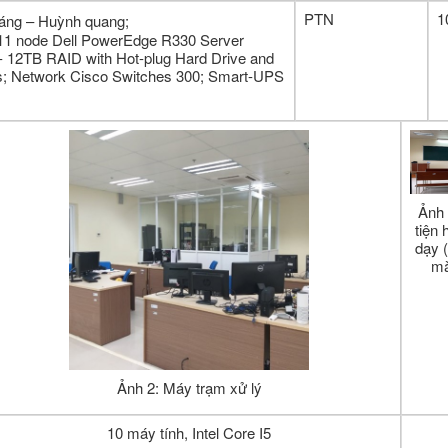
PTN
1
sáng – Huỳnh quang;
 11 node Dell PowerEdge R330 Server
- 12TB RAID with Hot-plug Hard Drive and
s; Network Cisco Switches 300; Smart-UPS
Ảnh
tiện 
dạy 
mà
Ảnh 2: Máy trạm xử lý
10 máy tính, Intel Core I5