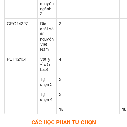
chuyên
ngành
2
GEO14327
Địa
3
chất và
tài
nguyên
Việt
Nam
PET12404
Vật lý
4
vỉa (+
Lab)
Tự
2
chọn 3
Tự
2
chọn 4
18
10
CÁC HỌC PHẦN TỰ CHỌN