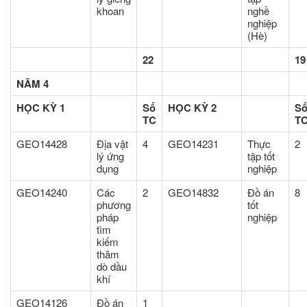
khoan
nghề
nghiệp
(Hè)
22
19
NĂM 4
HỌC KỲ 1
Số
HỌC KỲ 2
S
TC
T
GEO14428
Địa vật
4
GEO14231
Thực
2
lý ứng
tập tốt
dụng
nghiệp
GEO14240
Các
2
GEO14832
Đồ án
8
phương
tốt
pháp
nghiệp
tìm
kiếm
thăm
dò dầu
khí
GEO14126
Đồ án
1