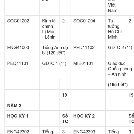
Việt
Nam
SOC01202
Kinh tế
2
SOC01204
Tư
2
chính
tưởng
trị Mác
Hồ Chí
- Lênin
Minh
ENG41000
Tiếng Anh dự
PED11102
GDTC 2 (1*)
bị (120 tiết*)
PED11101
GDTC 1 (1*)
MIE01101
Giáo dục
Quốc phòng
– An ninh
(165 tiết*)
19
19
NĂM 2
HỌC KỲ 1
Số
HỌC KỲ 2
S
TC
T
ENG42302
Tiếng
3
ENG42303
Tiếng
3