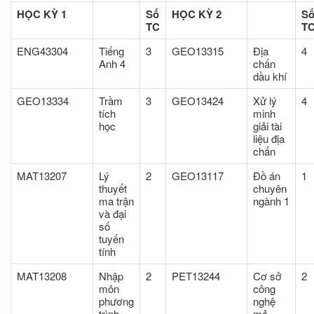
HỌC KỲ 1
Số
HỌC KỲ 2
S
TC
T
ENG43304
Tiếng
3
GEO13315
Địa
4
Anh 4
chấn
dầu khí
GEO13334
Trầm
3
GEO13424
Xử lý
4
tích
minh
học
giải tài
liệu địa
chấn
MAT13207
Lý
2
GEO13117
Đồ án
1
thuyết
chuyên
ma trận
ngành 1
và đại
số
tuyến
tính
MAT13208
Nhập
2
PET13244
Cơ sở
2
môn
công
phương
nghệ
trình
mỏ