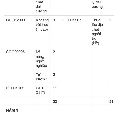
chất
lý đại
đại
cương
cương
GEO12303
Khoáng
3
GEO12207
Thực
2
vật học
tập địa
(+ Lab)
chất
ngoài
trời
(Hè)
SOC02206
Kỹ
2
năng
nghề
nghiệp
Tự
2
chọn 1
PED12103
GDTC
1*
3 (1*)
23
21
NĂM 3