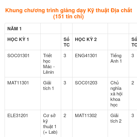
Khung chương trình giảng dạy Kỹ thuật Địa chất
(151 tín chỉ)
NĂM 1
HỌC KỲ 1
Số
HỌC KỲ 2
S
TC
T
SOC01301
Triết
3
ENG41301
Tiếng
3
học
Anh 1
Mác -
Lênin
MAT11301
Giải
3
SOC01203
Chủ
2
tích 1
nghĩa
xã hội
khoa
học
ELE31201
Cơ sở
2
MAT11302
Giải
3
kỹ
tích 2
thuật 1
(+ Lab)