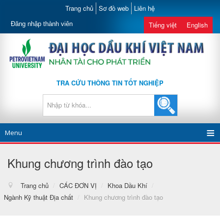
Trang chủ
Sơ đồ web
Liên hệ
Đăng nhập thành viên
Tiếng việt
English
TRA CỨU THÔNG TIN TỐT NGHIỆP
Menu
Khung chương trình đào tạo
Trang chủ
/
CÁC ĐƠN VỊ
/
Khoa Dầu Khí
/
Ngành Kỹ thuật Địa chất
/
Khung chương trình đào tạo