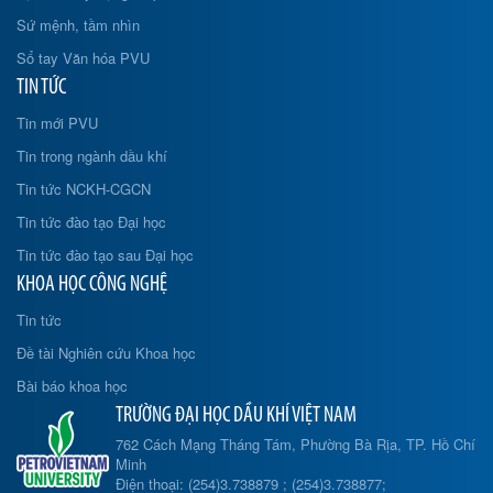
Sứ mệnh, tầm nhìn
Sổ tay Văn hóa PVU
TIN TỨC
Tin mới PVU
Tin trong ngành dầu khí
Tin tức NCKH-CGCN
Tin tức đào tạo Đại học
Tin tức đào tạo sau Đại học
KHOA HỌC CÔNG NGHỆ
Tin tức
Đề tài Nghiên cứu Khoa học
Bài báo khoa học
TRƯỜNG ĐẠI HỌC DẦU KHÍ VIỆT NAM
762 Cách Mạng Tháng Tám, Phường Bà Rịa, TP. Hồ Chí
Minh
Điện thoại: (254)3.738879 ; (254)3.738877;