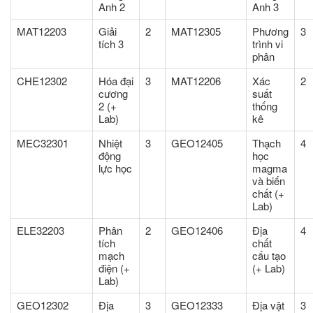
Anh 2
Anh 3
MAT12203
Giải
2
MAT12305
Phương
3
tích 3
trình vi
phân
CHE12302
Hóa đại
3
MAT12206
Xác
2
cương
suất
2 (+
thống
Lab)
kê
MEC32301
Nhiệt
3
GEO12405
Thạch
4
động
học
lực học
magma
và biến
chất (+
Lab)
ELE32203
Phân
2
GEO12406
Địa
4
tích
chất
mạch
cấu tạo
điện (+
(+ Lab)
Lab)
GEO12302
Địa
3
GEO12333
Địa vật
3