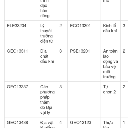
đạo
hàm
riêng
ELE33204
Lý
2
ECO13301
Kinh tế
3
thuyết
dầu khí
trường
điện từ
GEO13311
Địa
3
PSE13201
An toàn
2
chất
lao
dầu khí
động và
bảo vệ
môi
trường
GEO13337
Các
3
Tự
2
phương
chọn 2
pháp
thăm
dò Địa
vật lý
GEO13438
Địa vật
4
GEO13123
Thực
1
lý giếng
tập