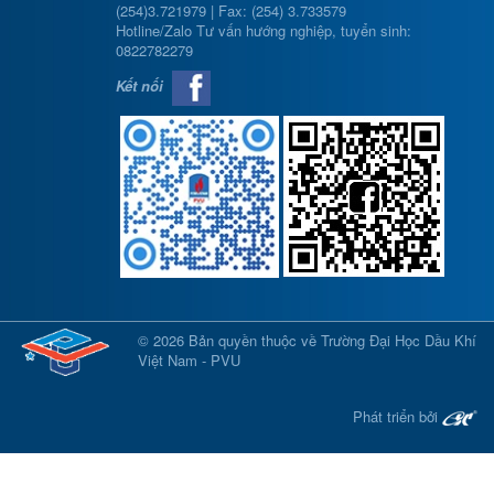
(254)3.721979 | Fax: (254) 3.733579
Hotline/Zalo Tư vấn hướng nghiệp, tuyển sinh:
0822782279
Kết nối
© 2026 Bản quyền thuộc về Trường Đại Học Dầu Khí
Việt Nam - PVU
Phát triển bởi