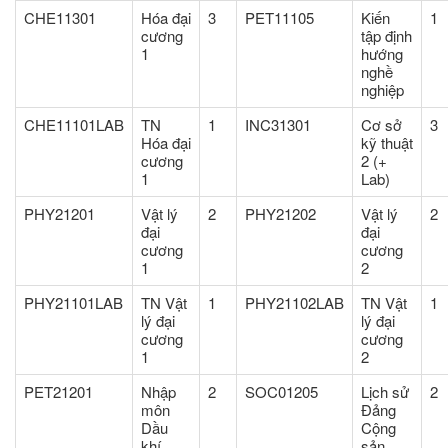
CHE11301
Hóa đại
3
PET11105
Kiến
1
cương
tập định
1
hướng
nghề
nghiệp
CHE11101LAB
TN
1
INC31301
Cơ sở
3
Hóa đại
kỹ thuật
cương
2 (+
1
Lab)
PHY21201
Vật lý
2
PHY21202
Vật lý
2
đại
đại
cương
cương
1
2
PHY21101LAB
TN Vật
1
PHY21102LAB
TN Vật
1
lý đại
lý đại
cương
cương
1
2
PET21201
Nhập
2
SOC01205
Lịch sử
2
môn
Đảng
Dầu
Cộng
khí
sản