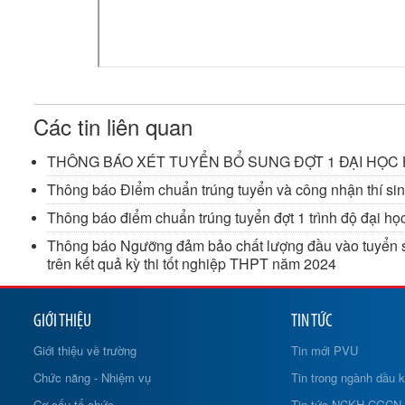
Các tin liên quan
THÔNG BÁO XÉT TUYỂN BỔ SUNG ĐỢT 1 ĐẠI HỌC 
Thông báo Điểm chuẩn trúng tuyển và công nhận thí sinh
Thông báo điểm chuẩn trúng tuyển đợt 1 trình độ đại h
Thông báo Ngưỡng đảm bảo chất lượng đầu vào tuyển sin
trên kết quả kỳ thi tốt nghiệp THPT năm 2024
GIỚI THIỆU
TIN TỨC
Giới thiệu về trường
Tin mới PVU
Chức năng - Nhiệm vụ
Tin trong ngành dầu k
Cơ cấu tổ chức
Tin tức NCKH-CGCN