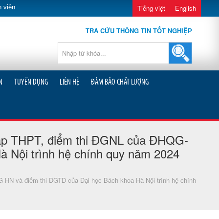
 viên
Tiếng việt
English
TRA CỨU THÔNG TIN TỐT NGHIỆP
N
TUYỂN DỤNG
LIÊN HỆ
ĐẢM BẢO CHẤT LƯỢNG
 tập THPT, điểm thi ĐGNL của ĐHQG-
 Nội trình hệ chính quy năm 2024
-HN và điểm thi ĐGTD của Đại học Bách khoa Hà Nội trình hệ chính