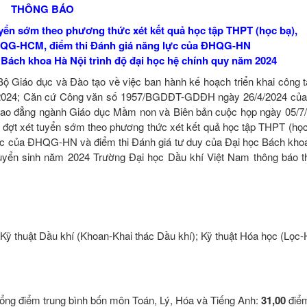
THÔNG BÁO
uyển sớm theo phương thức xét kết quả học tập THPT (học bạ),
ĐHQG-HCM, điểm thi Đánh giá năng lực của ĐHQG-HN
c Bách khoa Hà Nội trình độ đại học hệ chính quy năm 2024
Giáo dục và Đào tạo về việc ban hành kế hoạch triển khai công t
 2024; Căn cứ Công văn số 1957/BGDĐT-GDĐH ngày 26/4/2024 của
h cao đẳng ngành Giáo dục Mầm non và Biên bản cuộc họp ngày 05/7
 đợt xét tuyển sớm theo phương thức xét kết quả học tập THPT (học 
c của ĐHQG-HN và điểm thi Đánh giá tư duy của Đại học Bách khoa
tuyển sinh năm 2024 Trường Đại học Dầu khí Việt Nam thông báo th
); Kỹ thuật Dầu khí (Khoan-Khai thác Dầu khí); Kỹ thuật Hóa học (Lọc
tổng điểm trung bình bốn môn Toán, Lý, Hóa và Tiếng Anh:
31,00
điể