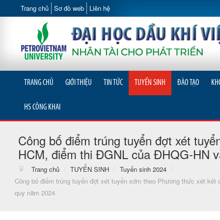
Trang chủ
Sơ đồ web
Liên hệ
TRANG CHỦ
GIỚI THIỆU
TIN TỨC
TUYỂN SINH
ĐÀO TẠO
KH
HS CÔNG KHAI
Công bố điểm trúng tuyển đợt xét tuy
HCM, điểm thi ĐGNL của ĐHQG-HN và 
Trang chủ
/
TUYỂN SINH
/
Tuyển sinh 2024
/
Công bố điểm trúng tuyển đợt xét tuyển sớm theo Phương thức xét k
quy năm 2024