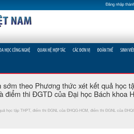
Đăng nhập thành
OA HỌC CÔNG NGHỆ
QUAN HỆ HỢP TÁC
CÁC ĐƠN VỊ
ĐOÀN THỂ
SINH VIÊ
ển sớm theo Phương thức xét kết quả học
điểm thi ĐGTD của Đại học Bách khoa Hà
ết quả học tập THPT, điểm thi ĐGNL của ĐHQG-HCM, điểm thi ĐGNL của ĐHQG