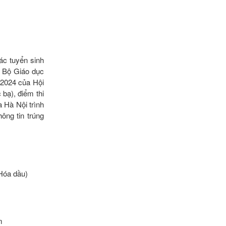
ác tuyển sinh
 Bộ Giáo dục
/2024 của Hội
bạ), điểm thi
 Hà Nội trình
ông tin trúng
-Hóa dầu)
m