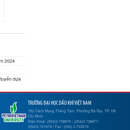
năm 2024
 tuyển dựa
TRƯỜNG ĐẠI HỌC DẦU KHÍ VIỆT NAM
762 Cách Mạng Tháng Tám, Phường Bà Rịa, TP. Hồ
Chí Minh
Điện thoại: (254)3.738879 ; (254)3.738877;
(254)3.721979 | Fax: (254) 3.733579