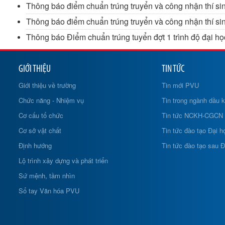
Thông báo điểm chuẩn trúng truyển và công nhận thí sin
Thông báo điểm chuẩn trúng truyển và công nhận thí sinh
Thông báo Điểm chuẩn trúng tuyển đợt 1 trình độ đại họ
GIỚI THIỆU
TIN TỨC
Giới thiệu về trường
Tin mới PVU
Chức năng - Nhiệm vụ
Tin trong ngành dầu k
Cơ cấu tổ chức
Tin tức NCKH-CGCN
Cơ sở vật chất
Tin tức đào tạo Đại h
Định hướng
Tin tức đào tạo sau Đ
Lộ trình xây dựng và phát triển
Sứ mệnh, tầm nhìn
Sổ tay Văn hóa PVU