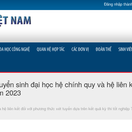
Đăng nhập thành
OA HỌC CÔNG NGHỆ
QUAN HỆ HỢP TÁC
CÁC ĐƠN VỊ
ĐOÀN THỂ
SINH VIÊ
ển sinh đại học hệ chính quy và hệ liên k
ăm 2023
hệ liên kết đối với phương thức xét tuyển dựa trên kết quả kỳ thi tốt nghi