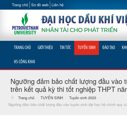
Trang chủ
Sơ đồ web
Liên hệ
TRANG CHỦ
GIỚI THIỆU
TIN TỨC
TUYỂN SINH
ĐÀO TẠO
KH
HS CÔNG KHAI
Ngưỡng đảm bảo chất lượng đầu vào tuy
trên kết quả kỳ thi tốt nghiệp THPT n
Trang chủ
/
TUYỂN SINH
/
Tuyển sinh 2023
/
Ngưỡng đảm bảo chất lượng đầu vào tuyển sinh đại học hệ chính quy và 