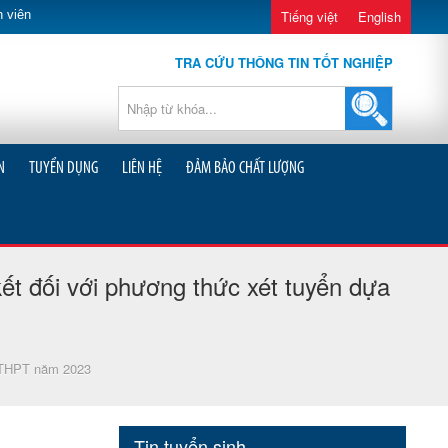
 viên
Tiếng việt
English
TRA CỨU THÔNG TIN TỐT NGHIỆP
N
TUYỂN DỤNG
LIÊN HỆ
ĐẢM BẢO CHẤT LƯỢNG
ết đối với phương thức xét tuyển dựa
ệp THPT năm 2023
Tin tuyển sinh