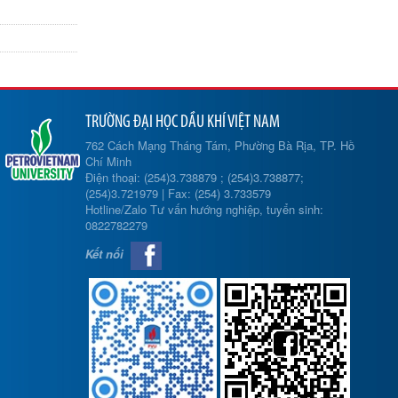
TRƯỜNG ĐẠI HỌC DẦU KHÍ VIỆT NAM
762 Cách Mạng Tháng Tám, Phường Bà Rịa, TP. Hồ
Chí Minh
Điện thoại: (254)3.738879 ; (254)3.738877;
(254)3.721979 | Fax: (254) 3.733579
Hotline/Zalo Tư vấn hướng nghiệp, tuyển sinh:
0822782279
Kết nối