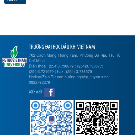
TRƯỜNG ĐẠI HỌC DẦU KHÍ VIỆT NAM
762 Cách Mạng Tháng Tám, Phường Bà Rịa, TP. Hồ
Chí Minh
Điện thoại: (254)3.738879 ; (254)3.738877;
(254)3.721979 | Fax: (254) 3.733579
Hotline/Zalo Tư vấn hướng nghiệp, tuyển sinh:
0822782279
Kết nối