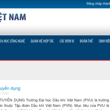
Đăng nhập thành
OA HỌC CÔNG NGHỆ
QUAN HỆ HỢP TÁC
CÁC ĐƠN VỊ
ĐOÀN THỂ
SINH VIÊ
tuyển dụng
 1 2022
YỂN DỤNG Trường Đại học Dầu khí Việt Nam (PVU) là trường 
trực thuộc Tập đoàn Dầu khí Việt Nam (PVN). Mục tiêu của PVU là