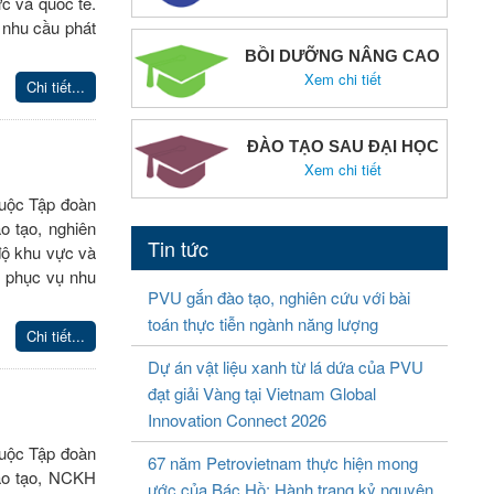
c và quốc tế.
 nhu cầu phát
BỒI DƯỠNG NÂNG CAO
Xem chi tiết
Chi tiết...
ĐÀO TẠO SAU ĐẠI HỌC
Xem chi tiết
huộc Tập đoàn
o tạo, nghiên
Tin tức
độ khu vực và
H phục vụ nhu
PVU gắn đào tạo, nghiên cứu với bài
toán thực tiễn ngành năng lượng
Chi tiết...
Dự án vật liệu xanh từ lá dứa của PVU
đạt giải Vàng tại Vietnam Global
Innovation Connect 2026
huộc Tập đoàn
67 năm Petrovietnam thực hiện mong
ào tạo, NCKH
ước của Bác Hồ: Hành trang kỷ nguyên