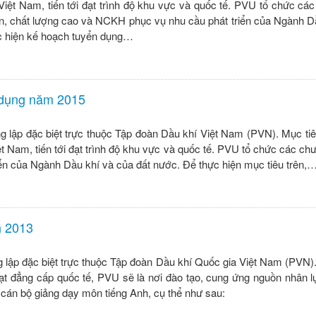
iệt Nam, tiến tới đạt trình độ khu vực và quốc tế. PVU tổ chức các
iến, chất lượng cao và NCKH phục vụ nhu cầu phát triển của Ngành D
c hiện kế hoạch tuyển dụng…
 dụng năm 2015
g lập đặc biệt trực thuộc Tập đoàn Dầu khí Việt Nam (PVN). Mục ti
 Nam, tiến tới đạt trình độ khu vực và quốc tế. PVU tổ chức các chư
iển của Ngành Dầu khí và của đất nước. Để thực hiện mục tiêu trên,
h 2013
 lập đặc biệt trực thuộc Tập đoàn Dầu khí Quốc gia Việt Nam (PVN).
đạt đẳng cấp quốc tế, PVU sẽ là nơi đào tạo, cung ứng nguồn nhân l
cán bộ giảng dạy môn tiếng Anh, cụ thể như sau: