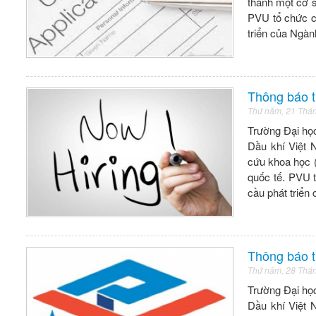
thành một cơ s
PVU tổ chức c
triển của Ngà
Thông báo 
Thứ năm, 21 Thá
Trường Đại học
Dầu khí Việt 
cứu khoa học (
quốc tế. PVU 
cầu phát triể
Thông báo t
Thứ năm, 28 Thá
Trường Đại học
Dầu khí Việt 