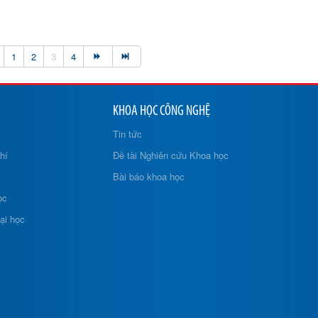
1
2
3
4
KHOA HỌC CÔNG NGHỆ
Tin tức
hí
Đề tài Nghiên cứu Khoa học
Bài báo khoa học
ọc
ại học