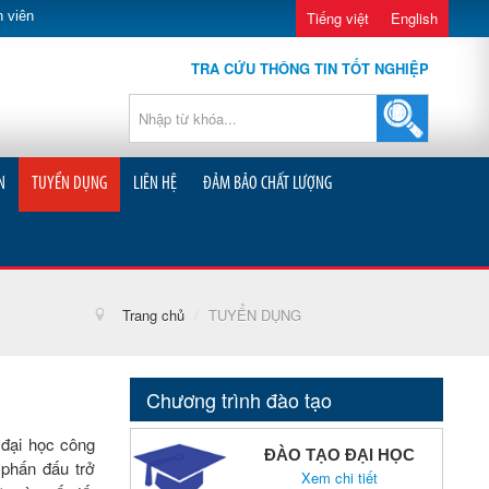
 viên
Tiếng việt
English
TRA CỨU THÔNG TIN TỐT NGHIỆP
N
TUYỂN DỤNG
LIÊN HỆ
ĐẢM BẢO CHẤT LƯỢNG
Trang chủ
/
TUYỂN DỤNG
Chương trình đào tạo
đại học công
ĐÀO TẠO ĐẠI HỌC
 phấn đấu trở
Xem chi tiết