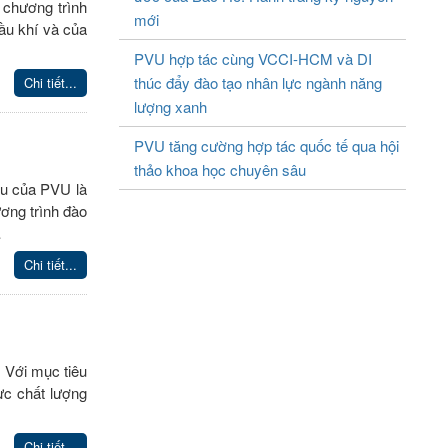
 chương trình
mới
ầu khí và của
PVU hợp tác cùng VCCI-HCM và DI
thúc đẩy đào tạo nhân lực ngành năng
Chi tiết...
lượng xanh
PVU tăng cường hợp tác quốc tế qua hội
thảo khoa học chuyên sâu
êu của PVU là
ơng trình đào
…
Chi tiết...
 Với mục tiêu
ực chất lượng
Chi tiết...