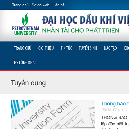
Trang chủ
Sơ đồ web
Liên hệ
TRANG CHỦ
GIỚI THIỆU
TIN TỨC
TUYỂN SINH
ĐÀO TẠO
KH
HS CÔNG KHAI
Tuyển dụng
Thông báo 
Thứ tư, 26 Tháng
THÔNG BÁO TU
lập đặc biệt 