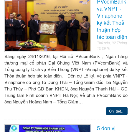
PVcomBank
và VNPT -
Vinaphone
ký kết Thoả
thuận hợp
tác toàn diện
Thứ sáu, 02 Tháng
12 2016
Sáng ngày 24/11/2016, tại Hội sở PVcomBank , Ngân hàng
thương mại cổ phần Đại Chúng Việt Nam (PVcomBank) và
Tổng công ty Dịch vụ Viễn Thông (VNPT -Vinaphone) đã ký kết
Thỏa thuận hợp tác toàn diện. Đến dự Lễ ký, về phía VNPT -
Vinaphone có ông Tô Dũng Thái – Tổng Giám đốc, bà Nguyễn
Thu Thủy – Phó GĐ Ban KHDN, ông Nguyễn Thanh Hải – GĐ
Trung tâm kinh doanh VNPT Hà Nội; Về phía PVcomBank có
ông Nguyễn Hoàng Nam – Tổng Giám…
Chi tiết...
5 đơn vị