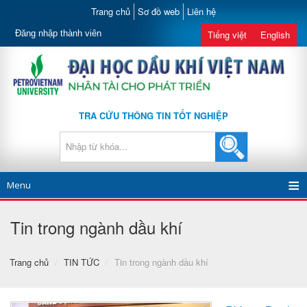
Trang chủ
Sơ đồ web
Liên hệ
Đăng nhập thành viên
Tiếng việt
English
TRA CỨU THÔNG TIN TỐT NGHIỆP
Menu
Tin trong ngành dầu khí
Trang chủ
/
TIN TỨC
/
Tin trong ngành dầu khí