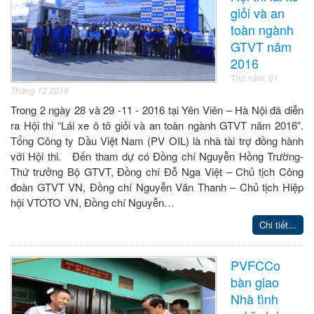
giỏi và an
toàn ngành
GTVT năm
2016
Thứ năm, 01
Tháng 12 2016
Trong 2 ngày 28 và 29 -11 - 2016 tại Yên Viên – Hà Nội đã diễn
ra Hội thi “Lái xe ô tô giỏi và an toàn ngành GTVT năm 2016”.
Tổng Công ty Dầu Việt Nam (PV OIL) là nhà tài trợ đồng hành
với Hội thi. Đến tham dự có Đồng chí Nguyễn Hồng Trường-
Thứ trưởng Bộ GTVT, Đồng chí Đỗ Nga Việt – Chủ tịch Công
đoàn GTVT VN, Đồng chí Nguyễn Văn Thanh – Chủ tịch Hiệp
hội VTOTO VN, Đồng chí Nguyễn…
Chi tiết...
PVFCCo
bàn giao
Nhà tình