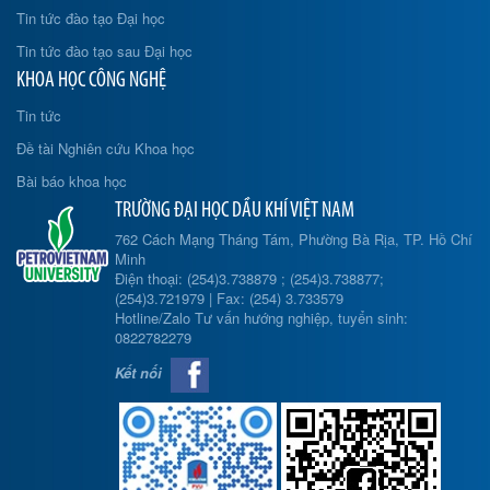
Tin tức đào tạo Đại học
Tin tức đào tạo sau Đại học
KHOA HỌC CÔNG NGHỆ
Tin tức
Đề tài Nghiên cứu Khoa học
Bài báo khoa học
TRƯỜNG ĐẠI HỌC DẦU KHÍ VIỆT NAM
762 Cách Mạng Tháng Tám, Phường Bà Rịa, TP. Hồ Chí
Minh
Điện thoại: (254)3.738879 ; (254)3.738877;
(254)3.721979 | Fax: (254) 3.733579
Hotline/Zalo Tư vấn hướng nghiệp, tuyển sinh:
0822782279
Kết nối