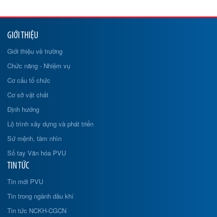
GIỚI THIỆU
Giới thiệu về trường
Chức năng - Nhiệm vụ
Cơ cấu tổ chức
Cơ sở vật chất
Định hướng
Lộ trình xây dựng và phát triển
Sứ mệnh, tầm nhìn
Sổ tay Văn hóa PVU
TIN TỨC
Tin mới PVU
Tin trong ngành dầu khí
Tin tức NCKH-CGCN