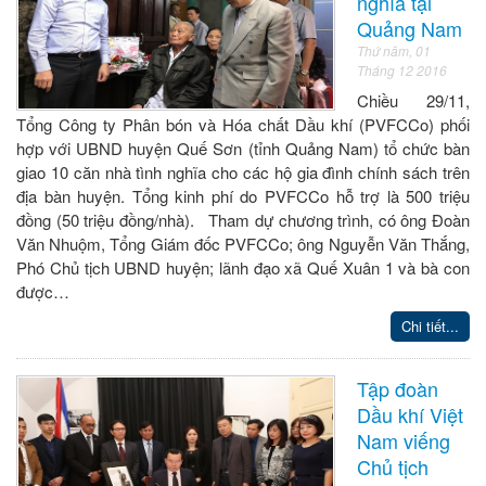
nghĩa tại
Quảng Nam
Thứ năm, 01
Tháng 12 2016
Chiều 29/11,
Tổng Công ty Phân bón và Hóa chất Dầu khí (PVFCCo) phối
hợp với UBND huyện Quế Sơn (tỉnh Quảng Nam) tổ chức bàn
giao 10 căn nhà tình nghĩa cho các hộ gia đình chính sách trên
địa bàn huyện. Tổng kinh phí do PVFCCo hỗ trợ là 500 triệu
đồng (50 triệu đồng/nhà). Tham dự chương trình, có ông Đoàn
Văn Nhuộm, Tổng Giám đốc PVFCCo; ông Nguyễn Văn Thắng,
Phó Chủ tịch UBND huyện; lãnh đạo xã Quế Xuân 1 và bà con
được…
Chi tiết...
Tập đoàn
Dầu khí Việt
Nam viếng
Chủ tịch