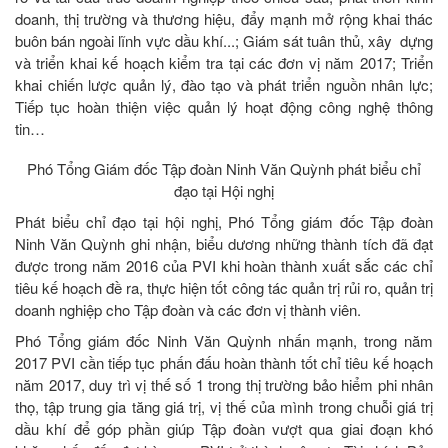
doanh, thị trường và thương hiệu, đẩy mạnh mở rộng khai thác
buôn bán ngoài lĩnh vực dầu khí...; Giám sát tuân thủ, xây dựng
và triển khai kế hoạch kiểm tra tại các đơn vị năm 2017; Triển
khai chiến lược quản lý, đào tạo và phát triển nguồn nhân lực;
Tiếp tục hoàn thiện việc quản lý hoạt động công nghệ thông
tin…
Phó Tổng Giám đốc Tập đoàn Ninh Văn Quỳnh phát biểu chỉ
đạo tại Hội nghị
Phát biểu chỉ đạo tại hội nghị, Phó Tổng giám đốc Tập đoàn
Ninh Văn Quỳnh ghi nhận, biểu dương những thành tích đã đạt
được trong năm 2016 của PVI khi hoàn thành xuất sắc các chỉ
tiêu kế hoạch đề ra, thực hiện tốt công tác quản trị rủi ro, quản trị
doanh nghiệp cho Tập đoàn và các đơn vị thành viên.
Phó Tổng giám đốc Ninh Văn Quỳnh nhấn mạnh, trong năm
2017 PVI cần tiếp tục phấn đấu hoàn thành tốt chỉ tiêu kế hoạch
năm 2017, duy trì vị thế số 1 trong thị trường bảo hiểm phi nhân
thọ, tập trung gia tăng giá trị, vị thế của mình trong chuỗi giá trị
dầu khí để góp phần giúp Tập đoàn vượt qua giai đoạn khó