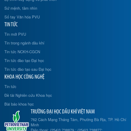
Sứ mệnh, tầm nhìn
Sổ tay Văn hóa PVU
TIN TỨC
Tin mới PVU
Tin trong ngành dầu khí
Tin tức NCKH-CGCN
Tin tức đào tạo Đại học
Tin tức đào tạo sau Đại học
KHOA HỌC CÔNG NGHỆ
Tin tức
Đề tài Nghiên cứu Khoa học
Bài báo khoa học
TRƯỜNG ĐẠI HỌC DẦU KHÍ VIỆT NAM
762 Cách Mạng Tháng Tám, Phường Bà Rịa, TP. Hồ Chí
Minh
Điện thoại: (254)3.738879 ; (254)3.738877;