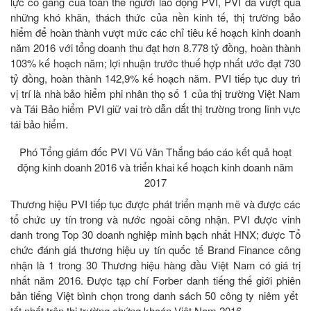
lực cố gắng của toàn thể người lao động PVI, PVI đã vượt qua
những khó khăn, thách thức của nền kinh tế, thị trường bảo
hiểm để hoàn thành vượt mức các chỉ tiêu kế hoạch kinh doanh
năm 2016 với tổng doanh thu đạt hơn 8.778 tỷ đồng, hoàn thành
103% kế hoạch năm; lợi nhuận trước thuế hợp nhất ước đạt 730
tỷ đồng, hoàn thành 142,9% kế hoạch năm. PVI tiếp tục duy trì
vị trí là nhà bảo hiểm phi nhân thọ số 1 của thị trường Việt Nam
và Tái Bảo hiểm PVI giữ vai trò dẫn dắt thị trường trong lĩnh vực
tái bảo hiểm.
Phó Tổng giám đốc PVI Vũ Văn Thắng báo cáo kết quả hoạt
động kinh doanh 2016 và triển khai kế hoạch kinh doanh năm
2017
Thương hiệu PVI tiếp tục được phát triển mạnh mẽ và được các
tổ chức uy tín trong và nước ngoài công nhận. PVI được vinh
danh trong Top 30 doanh nghiệp minh bạch nhất HNX; được Tổ
chức đánh giá thương hiệu uy tín quốc tế Brand Finance công
nhận là 1 trong 30 Thương hiệu hàng đầu Việt Nam có giá trị
nhất năm 2016. Được tạp chí Forber danh tiếng thế giới phiên
bản tiếng Việt bình chọn trong danh sách 50 công ty niêm yết
tốt nhất trên thị trường chứng khoán Việt Nam 2016.