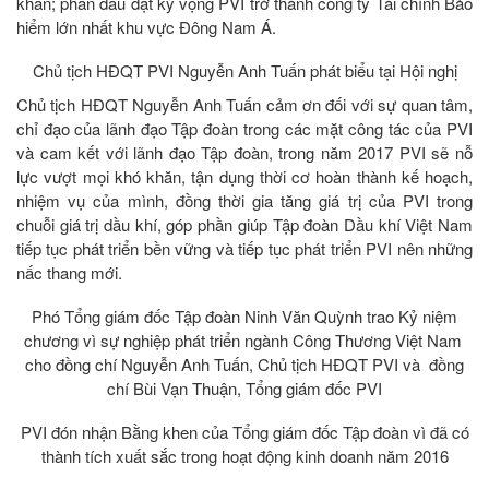
khăn; phấn đấu đạt kỳ vọng PVI trở thành công ty Tài chính Bảo
hiểm lớn nhất khu vực Đông Nam Á.
Chủ tịch HĐQT PVI Nguyễn Anh Tuấn phát biểu tại Hội nghị
Chủ tịch HĐQT Nguyễn Anh Tuấn cảm ơn đối với sự quan tâm,
chỉ đạo của lãnh đạo Tập đoàn trong các mặt công tác của PVI
và cam kết với lãnh đạo Tập đoàn, trong năm 2017 PVI sẽ nỗ
lực vượt mọi khó khăn, tận dụng thời cơ hoàn thành kế hoạch,
nhiệm vụ của mình, đồng thời gia tăng giá trị của PVI trong
chuỗi giá trị dầu khí, góp phần giúp Tập đoàn Dầu khí Việt Nam
tiếp tục phát triển bền vững và tiếp tục phát triển PVI nên những
nấc thang mới.
Phó Tổng giám đốc Tập đoàn Ninh Văn Quỳnh trao Kỷ niệm
chương vì sự nghiệp phát triển ngành Công Thương Việt Nam
cho đồng chí Nguyễn Anh Tuấn, Chủ tịch HĐQT PVI và đồng
chí Bùi Vạn Thuận, Tổng giám đốc PVI
PVI đón nhận Bằng khen của Tổng giám đốc Tập đoàn vì đã có
thành tích xuất sắc trong hoạt động kinh doanh năm 2016