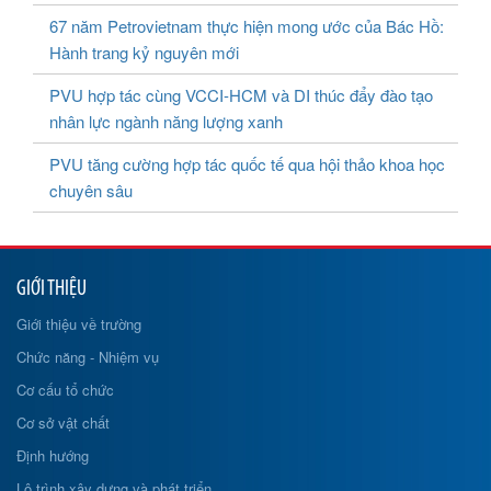
67 năm Petrovietnam thực hiện mong ước của Bác Hồ:
Hành trang kỷ nguyên mới
PVU hợp tác cùng VCCI-HCM và DI thúc đẩy đào tạo
nhân lực ngành năng lượng xanh
PVU tăng cường hợp tác quốc tế qua hội thảo khoa học
chuyên sâu
GIỚI THIỆU
Giới thiệu về trường
Chức năng - Nhiệm vụ
Cơ cấu tổ chức
Cơ sở vật chất
Định hướng
Lộ trình xây dựng và phát triển