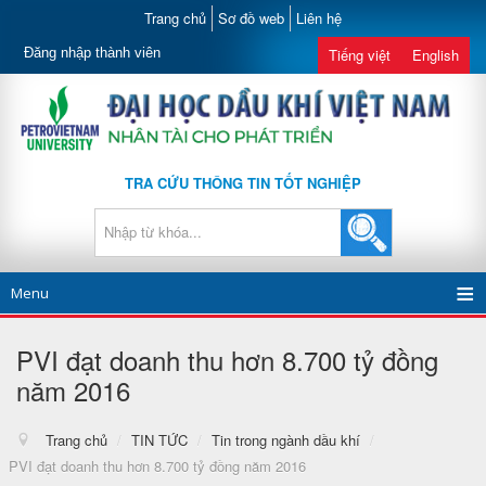
Trang chủ
Sơ đồ web
Liên hệ
Đăng nhập thành viên
Tiếng việt
English
TRA CỨU THÔNG TIN TỐT NGHIỆP
Menu
PVI đạt doanh thu hơn 8.700 tỷ đồng
năm 2016
Trang chủ
/
TIN TỨC
/
Tin trong ngành dầu khí
/
PVI đạt doanh thu hơn 8.700 tỷ đồng năm 2016