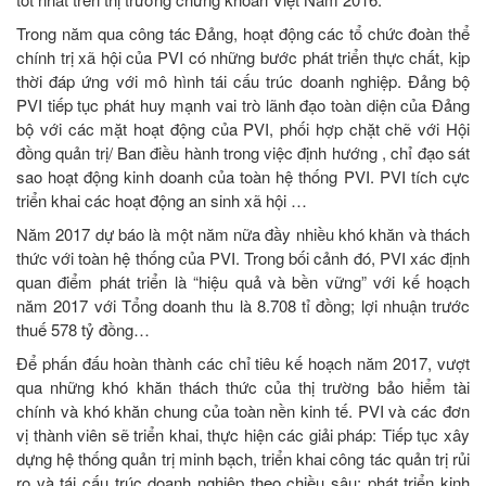
Trong năm qua công tác Đảng, hoạt động các tổ chức đoàn thể
chính trị xã hội của PVI có những bước phát triển thực chất, kịp
thời đáp ứng với mô hình tái cấu trúc doanh nghiệp. Đảng bộ
PVI tiếp tục phát huy mạnh vai trò lãnh đạo toàn diện của Đảng
bộ với các mặt hoạt động của PVI, phối hợp chặt chẽ với Hội
đồng quản trị/ Ban điều hành trong việc định hướng , chỉ đạo sát
sao hoạt động kinh doanh của toàn hệ thống PVI. PVI tích cực
triển khai các hoạt động an sinh xã hội …
Năm 2017 dự báo là một năm nữa đầy nhiều khó khăn và thách
thức với toàn hệ thống của PVI. Trong bối cảnh đó, PVI xác định
quan điểm phát triển là “hiệu quả và bền vững” với kế hoạch
năm 2017 với Tổng doanh thu là 8.708 tỉ đồng; lợi nhuận trước
thuế 578 tỷ đồng…
Để phấn đấu hoàn thành các chỉ tiêu kế hoạch năm 2017, vượt
qua những khó khăn thách thức của thị trường bảo hiểm tài
chính và khó khăn chung của toàn nền kinh tế. PVI và các đơn
vị thành viên sẽ triển khai, thực hiện các giải pháp: Tiếp tục xây
dựng hệ thống quản trị minh bạch, triển khai công tác quản trị rủi
ro và tái cấu trúc doanh nghiệp theo chiều sâu; phát triển kinh