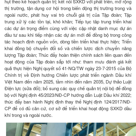
hụt theo kế hoạch quản trị; kết nối SXKD với phát triển, mở rộng
thị trường, tận dụng cơ hội trong biến động thị trường trong và
ngoài nước, phát huy vai trò chuỗi giá trị của Tập đoàn; Tập
trung xử lý các tồn tại, khó khăn; Tiếp tục tâp trung triển khai
các dự án trọng điểm cùng với việc cập nhật danh mục dự án
đầu tư sau khi tiếp nhận các dự án mới để đồng bộ trong công
tác hoạch định nguồn vốn, dòng tiền triển khai thực hiện; Triển
khai đồng bộ chuyển đổi số và chiến lược dịch chuyển năng
lượng Tập đoàn; Thúc đẩy hoàn thiện chính sách liên quan đến
hoạt động của Tập đoàn sắp tới như: tham mưu đánh giá kết
quả thực hiện Nghị quyết số 41-NQ/TW ngày 23-7-2015 của Bộ
Chính trị về Định hướng Chiến lược phát triển ngành Dầu khí
Việt Nam đến năm 2025, tầm nhìn đến năm 2035, Dự thảo Luật
Điện lực (sửa đổi); bổ sung các quy chế quản trị nội bộ để đồng
bộ với Nghị định 45/2023/NĐ-CP hướng dẫn Luật Dầu khí 2022;
thúc đẩy ban hành Nghị định thay thế Nghị định 124/2017/NĐ-
CP để có đủ căn cứ, cơ sở để triển khai hoạt động SXKD dầu
khí trong và ngoài nước.