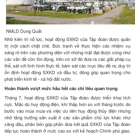
NMLD Dung Quất
Nhờ kiên trì nỗ lực, hoạt động SXKD của Tập đoàn được quản
trị một cách chặt chẽ. Bức tranh về thực hiện các nhiệm vụ
sáng rõ trên các phương diện với những mặt đạt được cũng như
các vấn đề còn tồn đọng, trên cơ sở đó đưa ra các giải pháp cụ
thể, sát với tình hình thực tế, bám sát các mục tiêu đề ra; duy trì
ổn định hoạt động SXKD và đầu tư, đóng góp quan trọng cho
phát triển kinh tế - xã hội đất nước.
Hoàn thành vượt mức hầu hết các chỉ tiêu quan trọng
Tháng 7, hoạt động SXKD của Tập đoàn được triển khai tích
cực. Mặc dù huy động điện, khí thấp hơn so với tháng trước do
bước vào mùa mưa và việc ưu tiên huy động thủy điện nhưng
nhờ tăng trưởng sản xuất ở các sản phẩm chủ lực khác như
xăng dầu, phân bón góp phần đưa kết quả SXKD của Tập đoàn
tiếp tục hoàn thành ở mức cao so với kế hoạch Chính phủ giao.