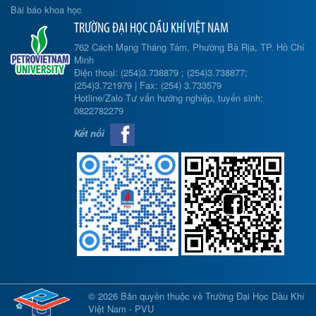
Bài báo khoa học
TRƯỜNG ĐẠI HỌC DẦU KHÍ VIỆT NAM
762 Cách Mạng Tháng Tám, Phường Bà Rịa, TP. Hồ Chí
Minh
Điện thoại: (254)3.738879 ; (254)3.738877;
(254)3.721979 | Fax: (254) 3.733579
Hotline/Zalo Tư vấn hướng nghiệp, tuyển sinh:
0822782279
Kết nối
© 2026 Bản quyền thuộc về Trường Đại Học Dầu Khí
Việt Nam - PVU