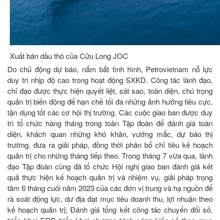
Xuất bán dầu thô của Cửu Long JOC
Do chủ động dự báo, nắm bắt tình hình, Petrovietnam nỗ lực
duy trì nhịp độ cao trong hoạt động SXKD. Công tác lãnh đạo,
chỉ đạo được thực hiện quyết liệt, sát sao, toàn diện, chú trọng
quản trị biến động để hạn chế tối đa những ảnh hưởng tiêu cực,
tận dụng tốt các cơ hội thị trường. Các cuộc giao ban được duy
trì tổ chức hàng tháng trong toàn Tập đoàn để đánh giá toàn
diện, khách quan những khó khăn, vướng mắc, dự báo thị
trường, đưa ra giải pháp, đồng thời phân bổ chỉ tiêu kế hoạch
quản trị cho những tháng tiếp theo. Trong tháng 7 vừa qua, lãnh
đạo Tập đoàn cũng đã tổ chức Hội nghị giao ban đánh giá kết
quả thực hiện kế hoạch quản trị và nhiệm vụ, giải pháp trọng
tâm 6 tháng cuối năm 2023 của các đơn vị trung và hạ nguồn để
rà soát động lực, dư địa đạt mục tiêu doanh thu, lợi nhuận theo
kế hoạch quản trị; Đánh giá tổng kết công tác chuyển đổi số,