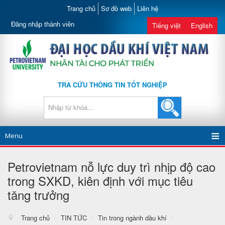
Trang chủ
Sơ đồ web
Liên hệ
Đăng nhập thành viên
Tiếng việt
English
TRA CỨU THÔNG TIN TỐT NGHIỆP
Menu
Petrovietnam nỗ lực duy trì nhịp độ cao
trong SXKD, kiên định với mục tiêu
tăng trưởng
Trang chủ
/
TIN TỨC
/
Tin trong ngành dầu khí
/