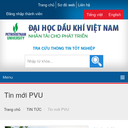
Trang chủ
Sơ đồ web
Liên hệ
Đăng nhập thành viên
Tiếng việt
English
TRA CỨU THÔNG TIN TỐT NGHIỆP
Menu
Tin mới PVU
Trang chủ
/
TIN TỨC
/
Tin mới PVU