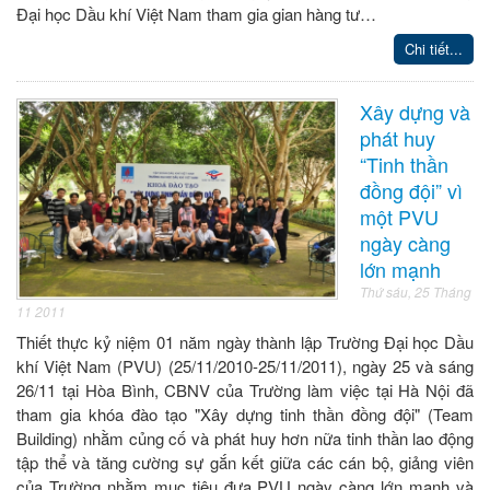
Đại học Dầu khí Việt Nam tham gia gian hàng tư…
Chi tiết...
Xây dựng và
phát huy
“Tinh thần
đồng đội” vì
một PVU
ngày càng
lớn mạnh
Thứ sáu, 25 Tháng
11 2011
Thiết thực kỷ niệm 01 năm ngày thành lập Trường Đại học Dầu
khí Việt Nam (PVU) (25/11/2010-25/11/2011), ngày 25 và sáng
26/11 tại Hòa Bình, CBNV của Trường làm việc tại Hà Nội đã
tham gia khóa đào tạo "Xây dựng tinh thần đồng đội" (Team
Building) nhằm củng cố và phát huy hơn nữa tinh thần lao động
tập thể và tăng cường sự gắn kết giữa các cán bộ, giảng viên
của Trường nhằm mục tiêu đưa PVU ngày càng lớn mạnh và