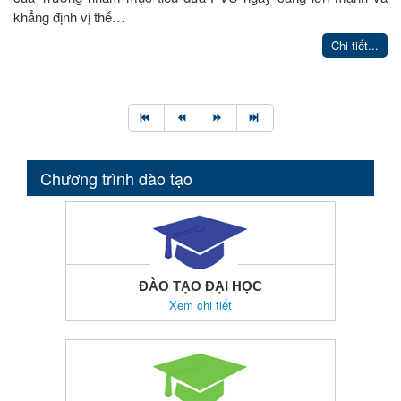
khẳng định vị thế…
Chi tiết...
Chương trình đào tạo
ĐÀO TẠO ĐẠI HỌC
Xem chi tiết