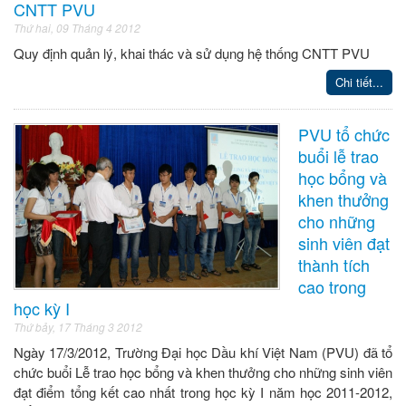
CNTT PVU
Thứ hai, 09 Tháng 4 2012
Quy định quản lý, khai thác và sử dụng hệ thống CNTT PVU
Chi tiết...
PVU tổ chức
buổi lễ trao
học bổng và
khen thưởng
cho những
sinh viên đạt
thành tích
cao trong
học kỳ I
Thứ bảy, 17 Tháng 3 2012
Ngày 17/3/2012, Trường Đại học Dầu khí Việt Nam (PVU) đã tổ
chức buổi Lễ trao học bổng và khen thưởng cho những sinh viên
đạt điểm tổng kết cao nhất trong học kỳ I năm học 2011-2012,