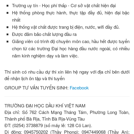
Trường uy tín - Học phí thấp - Cơ sở vật chất hiện đại
Hệ thống phòng thực hành, thực tập đầy đủ, hiện đại bậc
nhất
Hệ thống vật chất được trang bị điện, nước, wifi đầy đủ.
Được đảm bảo chất lượng đầu ra
Giảng viên có trình độ chuyên môn cao, hầu hết được tuyển
chọn từ các trường Đại học hàng đầu nước ngoài, có nhiều
năm kinh nghiệm dạy và làm việc.
Thí sinh có nhu cầu dự thi xin liên hệ ngay với địa chỉ bên dưới
để nhận lịch ôn tập và thi tuyển
GROUP TƯ VẤN TUYỂN SINH:
Facebook
TRƯỜNG ĐẠI HỌC DẦU KHÍ VIỆT NAM
Địa chỉ: Số 762 Cách Mạng Tháng Tám, Phường Long Toàn,
Thành phố Bà Rịa, Tỉnh Bà Rịa-Vũng Tàu
ĐT: (0254) 3738879 (số máy lẻ: 128 Cô Lan).
Di động: 0945750202 (Thầy Phong); 0947449068 (Thầy An);