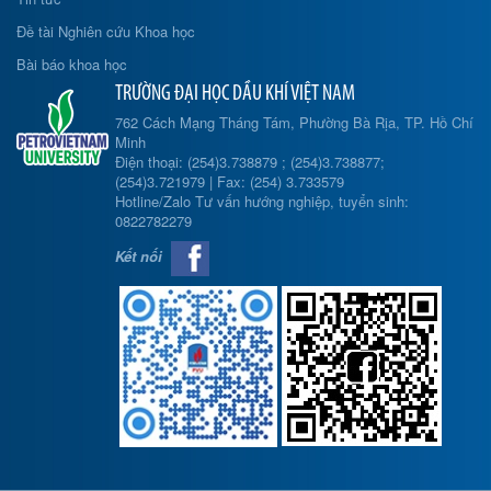
Đề tài Nghiên cứu Khoa học
Bài báo khoa học
TRƯỜNG ĐẠI HỌC DẦU KHÍ VIỆT NAM
762 Cách Mạng Tháng Tám, Phường Bà Rịa, TP. Hồ Chí
Minh
Điện thoại: (254)3.738879 ; (254)3.738877;
(254)3.721979 | Fax: (254) 3.733579
Hotline/Zalo Tư vấn hướng nghiệp, tuyển sinh:
0822782279
Kết nối