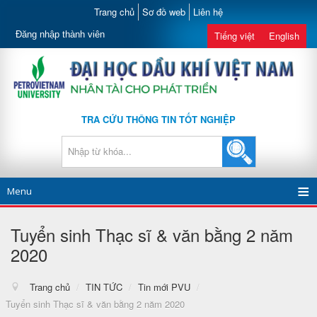
Trang chủ
Sơ đồ web
Liên hệ
Đăng nhập thành viên
Tiếng việt
English
TRA CỨU THÔNG TIN TỐT NGHIỆP
Menu
Tuyển sinh Thạc sĩ & văn bằng 2 năm
2020
Trang chủ
/
TIN TỨC
/
Tin mới PVU
/
Tuyển sinh Thạc sĩ & văn bằng 2 năm 2020