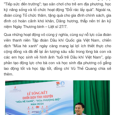
"Tiếp sức đến trường"; tạo sân chơi cho trẻ em địa phương, học
kỹ năng sống và tổ chức hoạt động "Đổi rác lấy quà". Ngoài ra,
đoàn cũng Tổ chức thăm, tặng quà cho gia đình chính sách, gia
đình có hoàn cảnh khó khăn, Dâng hương, thắp nến tri ân kỷ
niệm Ngày Thương binh – Liệt sĩ 27/7.
Qua những hoạt động vô cùng ý nghĩa, cùng sự nỗ lực của đoàn
viên thanh niên Tập đoàn Dầu khí Quốc gia Việt Nam, chiến
dịch “Mùa hè xanh” ngày càng mang lại lợi ích thiết thực cho
cộng đồng và đã để lại ấn tượng sâu sắc trong lòng bà con và
các em học sinh về hình ảnh “tuổi trẻ Dầu khí Việt Nam”, góp
phần tạo động lực cho bà con và học sinh địa phương cố gắng
lao động tốt và học tập tốt, đồng chí Vũ Thế Quang chia sẻ
thêm.