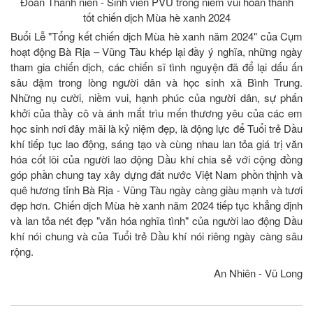
Đoàn Thanh niên - Sinh viên PVU trong niềm vui hoàn thành
tốt chiến dịch Mùa hè xanh 2024
Buổi Lễ "Tổng kết chiến dịch Mùa hè xanh năm 2024" của Cụm
hoạt động Bà Rịa – Vũng Tàu khép lại đầy ý nghĩa, những ngày
tham gia chiến dịch, các chiến sĩ tình nguyện đã để lại dấu ấn
sâu đậm trong lòng người dân và học sinh xã Bình Trung.
Những nụ cười, niềm vui, hạnh phúc của người dân, sự phấn
khởi của thầy cô và ánh mắt trìu mến thương yêu của các em
học sinh nơi đây mãi là kỷ niệm đẹp, là động lực để Tuổi trẻ Dầu
khí tiếp tục lao động, sáng tạo và cùng nhau lan tỏa giá trị văn
hóa cốt lõi của người lao động Dầu khí chia sẻ với cộng đồng
góp phần chung tay xây dựng đất nước Việt Nam phồn thịnh và
quê hương tỉnh Bà Rịa - Vũng Tàu ngày càng giàu mạnh và tươi
đẹp hơn. Chiến dịch Mùa hè xanh năm 2024 tiếp tục khẳng định
và lan tỏa nét đẹp "văn hóa nghĩa tình" của người lao động Dầu
khí nói chung và của Tuổi trẻ Dầu khí nói riêng ngày càng sâu
rộng.
An Nhiên - Vũ Long