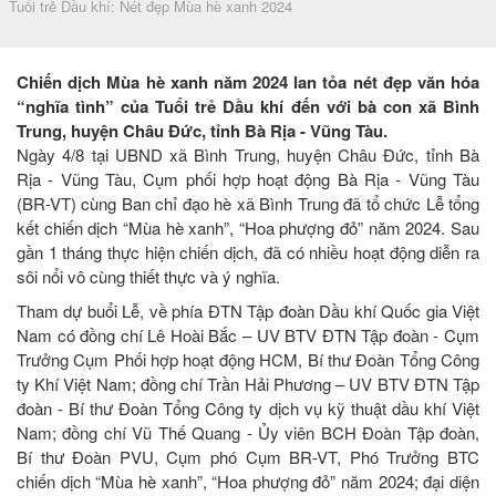
Tuổi trẻ Dầu khí: Nét đẹp Mùa hè xanh 2024
Chiến dịch Mùa hè xanh năm 2024 lan tỏa nét đẹp văn hóa
“nghĩa tình” của Tuổi trẻ Dầu khí đến với bà con xã Bình
Trung, huyện Châu Đức, tỉnh Bà Rịa - Vũng Tàu.
Ngày 4/8 tại UBND xã Bình Trung, huyện Châu Đức, tỉnh Bà
Rịa - Vũng Tàu, Cụm phối hợp hoạt động Bà Rịa - Vũng Tàu
(BR-VT) cùng Ban chỉ đạo hè xã Bình Trung đã tổ chức Lễ tổng
kết chiến dịch “Mùa hè xanh”, “Hoa phượng đỏ” năm 2024. Sau
gần 1 tháng thực hiện chiến dịch, đã có nhiều hoạt động diễn ra
sôi nổi vô cùng thiết thực và ý nghĩa.
Tham dự buổi Lễ, về phía ĐTN Tập đoàn Dầu khí Quốc gia Việt
Nam có đồng chí Lê Hoài Bắc – UV BTV ĐTN Tập đoàn - Cụm
Trưởng Cụm Phối hợp hoạt động HCM, Bí thư Đoàn Tổng Công
ty Khí Việt Nam; đồng chí Trần Hải Phương – UV BTV ĐTN Tập
đoàn - Bí thư Đoàn Tổng Công ty dịch vụ kỹ thuật dầu khí Việt
Nam; đồng chí Vũ Thế Quang - Ủy viên BCH Đoàn Tập đoàn,
Bí thư Đoàn PVU, Cụm phó Cụm BR-VT, Phó Trưởng BTC
chiến dịch “Mùa hè xanh”, “Hoa phượng đỏ” năm 2024; đại diện