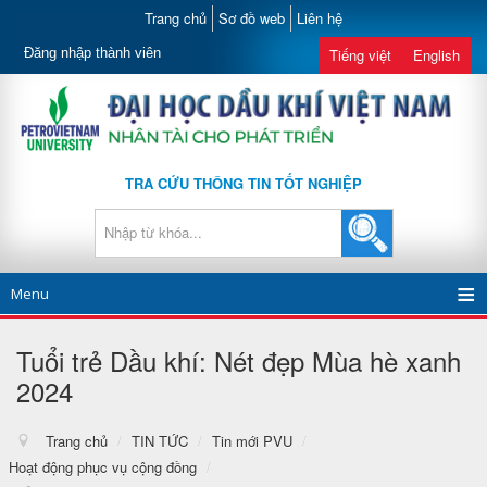
Trang chủ
Sơ đồ web
Liên hệ
Đăng nhập thành viên
Tiếng việt
English
TRA CỨU THÔNG TIN TỐT NGHIỆP
Menu
Tuổi trẻ Dầu khí: Nét đẹp Mùa hè xanh
2024
Trang chủ
/
TIN TỨC
/
Tin mới PVU
/
Hoạt động phục vụ cộng đồng
/