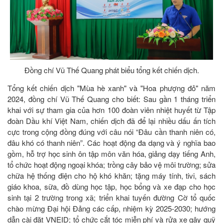
Đồng chí Vũ Thế Quang phát biểu tổng kết chiến dịch.
Tổng kết chiến dịch "Mùa hè xanh" và "Hoa phượng đỏ" năm
2024, đồng chí Vũ Thế Quang cho biết: Sau gần 1 tháng triển
khai với sự tham gia của hơn 100 đoàn viên nhiệt huyết từ Tập
đoàn Dầu khí Việt Nam, chiến dịch đã để lại nhiều dấu ấn tích
cực trong cộng đồng đúng với câu nói “Đâu cần thanh niên có,
đâu khó có thanh niên”. Các hoạt động đa dạng và ý nghĩa bao
gồm, hỗ trợ học sinh ôn tập môn văn hóa, giảng dạy tiếng Anh,
tổ chức hoạt động ngoại khóa; trồng cây bảo vệ môi trường; sửa
chữa hệ thống điện cho hộ khó khăn; tặng máy tính, tivi, sách
giáo khoa, sữa, đồ dùng học tập, học bổng và xe đạp cho học
sinh tại 2 trường trong xã; triển khai tuyến đường Cờ tổ quốc
chào mừng Đại hội Đảng các cấp, nhiệm kỳ 2025-2030; hướng
dẫn cài đặt VNEID; tổ chức cắt tóc miễn phí và rửa xe gây quỹ