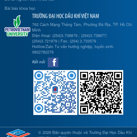
Bài báo khoa học
TRƯỜNG ĐẠI HỌC DẦU KHÍ VIỆT NAM
762 Cách Mạng Tháng Tám, Phường Bà Rịa, TP. Hồ Chí
Minh
Điện thoại: (254)3.738879 ; (254)3.738877;
(254)3.721979 | Fax: (254) 3.733579
Hotline/Zalo Tư vấn hướng nghiệp, tuyển sinh:
0822782279
Kết nối
© 2026 Bản quyền thuộc về Trường Đại Học Dầu Khí