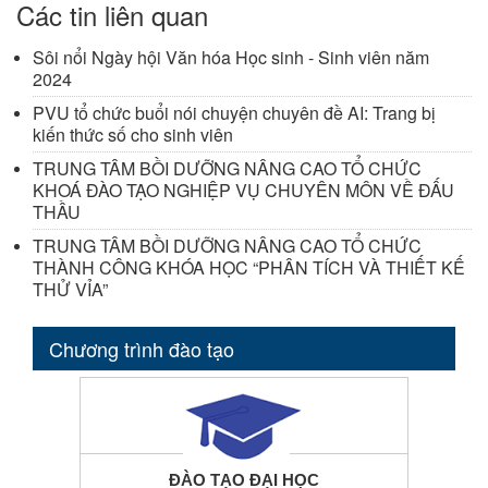
Các tin liên quan
Sôi nổi Ngày hội Văn hóa Học sinh - Sinh viên năm
2024
PVU tổ chức buổi nói chuyện chuyên đề AI: Trang bị
kiến thức số cho sinh viên
TRUNG TÂM BỒI DƯỠNG NÂNG CAO TỔ CHỨC
KHOÁ ĐÀO TẠO NGHIỆP VỤ CHUYÊN MÔN VỀ ĐẤU
THẦU
TRUNG TÂM BỒI DƯỠNG NÂNG CAO TỔ CHỨC
THÀNH CÔNG KHÓA HỌC “PHÂN TÍCH VÀ THIẾT KẾ
THỬ VỈA”
Chương trình đào tạo
ĐÀO TẠO ĐẠI HỌC