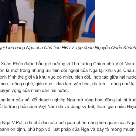
nghị Liên bang Nga cho Chủ tịch HĐTV Tập đoàn Nguyễn Quốc Khánh
 Xuân Phúc được bầu giữ cương vị Thủ tướng Chính phủ Việt Nam,
n là một trong những ưu tiên đối ngoại của Nga tại khu vực Châu 
nh hình thế giới và khu vực có nhiều biến đổi, hợp tác giữa hai nước
a học - công nghệ, giáo dục - đào tạo, văn hóa, du lịch… cũng như tạ
 nguyện vọng của nhân dân hai nước.
ng làm cầu nối để doanh nghiệp Nga mở rộng hoạt động tại thị tr
 là trong bối cảnh Việt Nam đã và đang ký kết, tham gia nhiều Hiệ
ga V.Putin đã chỉ đạo các cơ quan chức năng liên quan của Nga 
doanh ổn định, phù hợp với luật pháp của Nga và bày tỏ mong muốn 