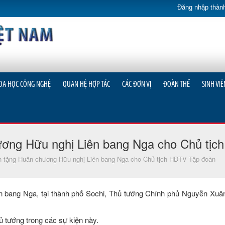
Đăng nhập thành
OA HỌC CÔNG NGHỆ
QUAN HỆ HỢP TÁC
CÁC ĐƠN VỊ
ĐOÀN THỂ
SINH VIÊ
ương Hữu nghị Liên bang Nga cho Chủ tị
n tặng Huân chương Hữu nghị Liên bang Nga cho Chủ tịch HĐTV Tập đoàn
n bang Nga, tại thành phố Sochi, Thủ tướng Chính phủ Nguyễn Xuâ
tướng trong các sự kiện này.