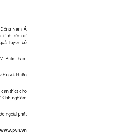
 ở Đông Nam Á
a bình trên cơ
 quả Tuyên bố
V. Putin thăm
echin và Huân
cần thiết cho
 “Kinh nghiệm
.
ớc ngoài phát
 www.pvn.vn