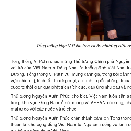
Tổng thống Nga V.Putin trao Huân chương Hữu 
Tổng thống V. Putin chúc mừng Thủ tướng Chính phủ Nguyễn
vai trò của Việt Nam ở Đông Nam Á; khẳng định Việt Nam luô
Dương. Tổng thống V. Putin vui mừng đánh giá, trong bối cảnh tì
vực chính trị, kinh tế - thương mại, an ninh - quốc phòng, kho
quốc tế thời gian qua phát triển tích cực, đáp ứng nhu cầu và
Thủ tướng Nguyễn Xuân Phúc cho biết, Việt Nam luôn sẵn sà
trong khu vực Đông Nam Á nói chung và ASEAN nói riêng, nhất
mại tự do với các nước và tổ chức.
Thủ tướng Nguyễn Xuân Phúc chân thành cảm ơn Tổng thống N
thuận lợi cho cộng đồng Việt Nam tại Nga sinh sống và kinh 
tục hỗ trợ cộng đồng Việt Nam.