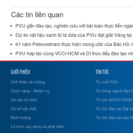
Các tin liên quan
PVU gắn đào tạo, nghiên cứu với bài toán thực tiễn ng
Dự án vật liệu xanh từ lá dứa của PVU đạt giải Vàng tạ
67 năm Petrovietnam thực hiện mong ước của Bác Hồ: 
PVU hợp tác cùng VCCI-HCM và DI thúc đẩy đào tạo n
GIỚI THIỆU
TIN TỨC
Giới thiệu về trường
Tin mới PVU
Chức năng - Nhiệm vụ
Tin trong ngành dầu k
Cơ cấu tổ chức
Tin tức NCKH-CGCN
Cơ sở vật chất
Tin tức đào tạo Đại h
Định hướng
Tin tức đào tạo sau Đ
Lộ trình xây dựng và phát triển