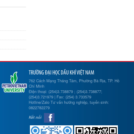
TRƯỜNG ĐẠI HỌC DẦU KHÍ VIỆT NAM
762 Cách Mạng Tháng Tám, Phường Bà Rịa, TP. Hồ
Chí Minh
Điện thoại: (254)3.738879 ; (254)3.738877;
(254)3.721979 | Fax: (254) 3.733579
Hotline/Zalo Tư vấn hướng nghiệp, tuyển sinh:
0822782279
Kết nối