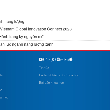
ành năng lượng
i Vietnam Global Innovation Connect 2026
Hành trang kỷ nguyên mới
hân lực ngành năng lượng xanh
KHOA HỌC CÔNG NGHỆ
Tin tức
hí
Đề tài Nghiên cứu Khoa học
Bài báo khoa học
ọc
ại học