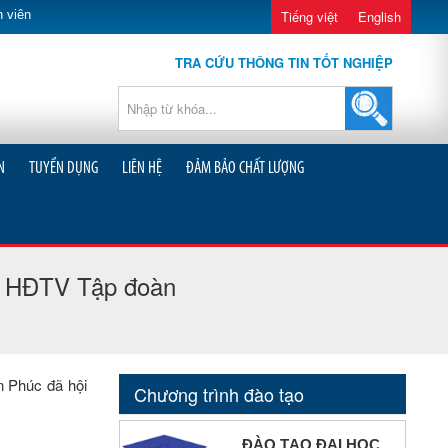
 viên
Tiếng việt
English
TRA CỨU THÔNG TIN TỐT NGHIỆP
N
TUYỂN DỤNG
LIÊN HỆ
ĐẢM BẢO CHẤT LƯỢNG
ch HĐTV Tập đoàn
n Phúc đã hội
Chương trình đào tạo
ĐÀO TẠO ĐẠI HỌC