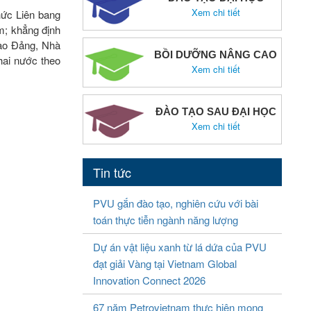
Xem chi tiết
hức Liên bang
am; khẳng định
đạo Đảng, Nhà
BỒI DƯỠNG NÂNG CAO
hai nước theo
Xem chi tiết
ĐÀO TẠO SAU ĐẠI HỌC
Xem chi tiết
Tin tức
PVU gắn đào tạo, nghiên cứu với bài
toán thực tiễn ngành năng lượng
Dự án vật liệu xanh từ lá dứa của PVU
đạt giải Vàng tại Vietnam Global
Innovation Connect 2026
67 năm Petrovietnam thực hiện mong