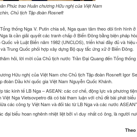
uân Phúc trao Huân chương Hữu nghị của Việt Nam
chin, Chủ tịch Tập đoàn Rosneft
, Tổng thống Nga V. Putin chia sẻ, Nga quan tâm theo dõi tình hình
 Nga là cần giải quyết các tranh chấp ở Biển Đông bằng biện pháp hò
Hợp Quốc về Luật Biển năm 1982 (UNCLOS), triển khai đầy đủ và hiệu
và Trung Quốc phối hợp xây dựng Bộ quy tắc ứng xử ở Biển Đông.
thăm hỏi, lời mời của Chủ tịch nước Trần Đại Quang đến Tổng thống 
hương Hữu nghị của Việt Nam cho Chủ tịch Tập đoàn Rosneft Igor S
ập đoàn Dầu khí quốc gia Việt Nam Nguyễn Quốc Khánh.
ợp tác kinh tế LB Nga – ASEAN: các cơ chế, động lực và phương tiện 
 Việt Nga Vietsovpetro đã có bài tham luận với chủ đề bài phát biểu
ác giữa các công ty Việt Nam và đối tác từ LB Nga và các nước ASEAN”
đại biểu hoan nghênh nhiệt liệt bởi vì duy nhất có ông, là người nư
Theo