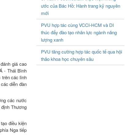
ước của Bác Hồ: Hành trang kỷ nguyên
mới
PVU hợp tác cùng VCCI-HCM và DI
thúc đẩy đào tạo nhân lực ngành năng
lượng xanh
PVU tăng cường hợp tác quốc tế qua hội
thảo khoa học chuyên sâu
 đánh giá cao
Á - Thái Bình
 trên các lĩnh
i các diễn đàn
ường các nước
p định Thương
tạo điều kiện
phía Nga tiếp