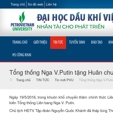
Trang chủ
Sơ đồ web
Liên hệ
TRANG CHỦ
GIỚI THIỆU
TIN TỨC
TUYỂN SINH
ĐÀO TẠO
KH
HS CÔNG KHAI
Tổng thống Nga V.Putin tặng Huân ch
Trang chủ
/
TIN TỨC
/
Tin mới PVU
/
Tổng thống Nga V.Puti
Ngày 19/5/2016, trong khuôn khổ chuyến thăm chính thức Liê
kiến Tổng thống Liên bang Nga V. Putin.
Chủ tịch HĐTV Tập đoàn Nguyễn Quốc Khánh đã tháp tùng Thủ 