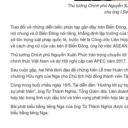
Thủ tướng Chính phủ Nguyễn X
cho ông I.Se
Trao đổi về những diễn biến phức tạp gần đây trên Biển Đông
nói chung và ở Biển Đông nói riêng, khẳng định lập trường của
sở tôn trọng luật pháp quốc tế, trước hết là Công ước Liên 
về cách ứng xử của các bên ở Biển Đông, ủng hộ việc ASEAN 
Thủ tướng Chính phủ Nguyễn Xuân Phúc trân trọng chuyển lời 
chính thức Việt Nam và dự Hội nghị cấp cao APEC năm 2017.
Sau cuộc gặp, hai Nhà lãnh đạo đã chứng kiến Lễ trao Huân c
chương Hữu nghị của Nga cho Chủ tịch Hội đồng thành viên T
Cũng trong buổi chiều ngày 19/5, Tại diễn đàn “Hướng tới sự h
sự phát triển”, ông Từ Thành Nghĩa, Tổng Giám đốc Liên doanh
hợp tác trong lĩnh vực dầu khí và triển vọng phát triển hợp t
Bài phát biểu bằng tiếng Nga của ông Từ Thành Nghĩa được các 
biểu bằng tiếng Nga.