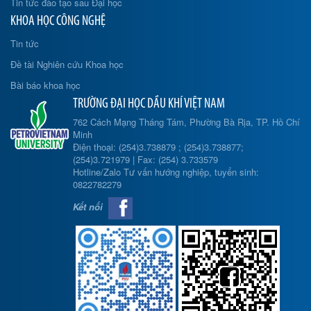
Tin tức đào tạo sau Đại học
KHOA HỌC CÔNG NGHỆ
Tin tức
Đề tài Nghiên cứu Khoa học
Bài báo khoa học
TRƯỜNG ĐẠI HỌC DẦU KHÍ VIỆT NAM
762 Cách Mạng Tháng Tám, Phường Bà Rịa, TP. Hồ Chí
Minh
Điện thoại: (254)3.738879 ; (254)3.738877;
(254)3.721979 | Fax: (254) 3.733579
Hotline/Zalo Tư vấn hướng nghiệp, tuyển sinh:
0822782279
Kết nối