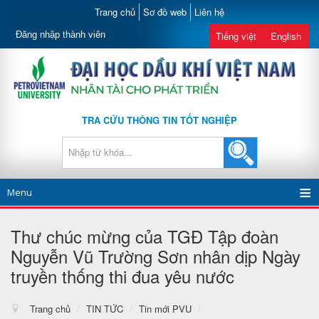
Trang chủ
Sơ đồ web
Liên hệ
Đăng nhập thành viên
Tiếng việt
English
TRA CỨU THÔNG TIN TỐT NGHIỆP
Menu
Thư chúc mừng của TGĐ Tập đoàn
Nguyễn Vũ Trường Sơn nhân dịp Ngày
truyền thống thi đua yêu nước
Trang chủ
/
TIN TỨC
/
Tin mới PVU
/