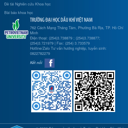
Đề tài Nghiên cứu Khoa học
Bài báo khoa học
TRƯỜNG ĐẠI HỌC DẦU KHÍ VIỆT NAM
762 Cách Mạng Tháng Tám, Phường Bà Rịa, TP. Hồ Chí
Minh
Điện thoại: (254)3.738879 ; (254)3.738877;
(254)3.721979 | Fax: (254) 3.733579
Hotline/Zalo Tư vấn hướng nghiệp, tuyển sinh:
0822782279
Kết nối