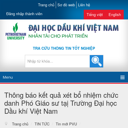
Trang chủ
Sơ đồ web
Liên hệ
Đăng nhập thành viên
Tiếng việt
English
TRA CỨU THÔNG TIN TỐT NGHIỆP
Menu
Thông báo kết quả xét bổ nhiệm chức
danh Phó Giáo sư tạị Trường Đại học
Dầu khí Việt Nam
Trang chủ
/
TIN TỨC
/
Tin mới PVU
/