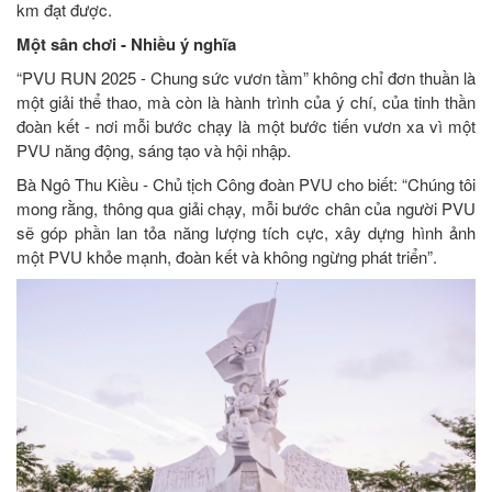
km đạt được.
Một sân chơi - Nhiều ý nghĩa
“PVU RUN 2025 - Chung sức vươn tầm” không chỉ đơn thuần là
một giải thể thao, mà còn là hành trình của ý chí, của tinh thần
đoàn kết - nơi mỗi bước chạy là một bước tiến vươn xa vì một
PVU năng động, sáng tạo và hội nhập.
Bà Ngô Thu Kiều - Chủ tịch Công đoàn PVU cho biết: “Chúng tôi
mong rằng, thông qua giải chạy, mỗi bước chân của người PVU
sẽ góp phần lan tỏa năng lượng tích cực, xây dựng hình ảnh
một PVU khỏe mạnh, đoàn kết và không ngừng phát triển”.