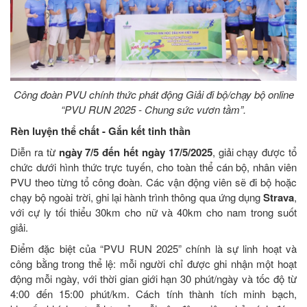
Công đoàn PVU chính thức phát động Giải đi bộ/chạy bộ online
“PVU RUN 2025 - Chung sức vươn tầm”.
Rèn luyện thể chất - Gắn kết tinh thần
Diễn ra từ
ngày 7/5 đến hết ngày 17/5/2025
, giải chạy được tổ
chức dưới hình thức trực tuyến, cho toàn thể cán bộ, nhân viên
PVU theo từng tổ công đoàn. Các vận động viên sẽ đi bộ hoặc
chạy bộ ngoài trời, ghi lại hành trình thông qua ứng dụng
Strava
,
với cự ly tối thiểu 30km cho nữ và 40km cho nam trong suốt
giải.
Điểm đặc biệt của “PVU RUN 2025” chính là sự linh hoạt và
công bằng trong thể lệ: mỗi người chỉ được ghi nhận một hoạt
động mỗi ngày, với thời gian giới hạn 30 phút/ngày và tốc độ từ
4:00 đến 15:00 phút/km. Cách tính thành tích minh bạch,