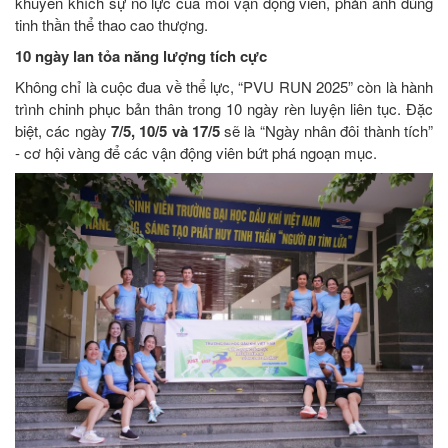
khuyến khích sự nỗ lực của mỗi vận động viên, phản ánh đúng
tinh thần thể thao cao thượng.
10 ngày lan tỏa năng lượng tích cực
Không chỉ là cuộc đua về thể lực, “PVU RUN 2025” còn là hành
trình chinh phục bản thân trong 10 ngày rèn luyện liên tục. Đặc
biệt, các ngày
7/5, 10/5 và 17/5
sẽ là “Ngày nhân đôi thành tích”
- cơ hội vàng để các vận động viên bứt phá ngoạn mục.