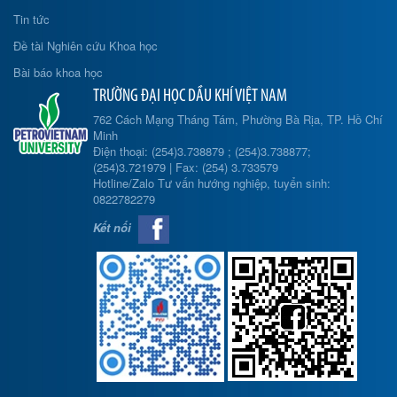
Tin tức
Đề tài Nghiên cứu Khoa học
Bài báo khoa học
TRƯỜNG ĐẠI HỌC DẦU KHÍ VIỆT NAM
762 Cách Mạng Tháng Tám, Phường Bà Rịa, TP. Hồ Chí
Minh
Điện thoại: (254)3.738879 ; (254)3.738877;
(254)3.721979 | Fax: (254) 3.733579
Hotline/Zalo Tư vấn hướng nghiệp, tuyển sinh:
0822782279
Kết nối