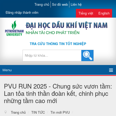
Trang chủ
Sơ đồ web
Liên hệ
Đăng nhập thành viên
Tiếng việt
English
TRA CỨU THÔNG TIN TỐT NGHIỆP
Menu
PVU RUN 2025 - Chung sức vươn tầm:
Lan tỏa tinh thần đoàn kết, chinh phục
những tầm cao mới
Trang chủ
/
TIN TỨC
/
Tin mới PVU
/