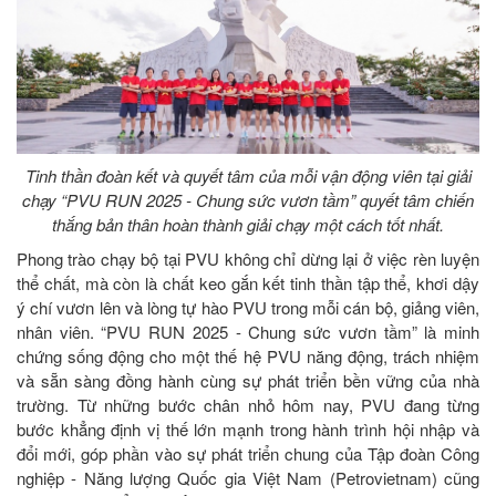
Tinh thần đoàn kết và quyết tâm của mỗi vận động viên tại giải
chạy “PVU RUN 2025 - Chung sức vươn tầm” quyết tâm chiến
thắng bản thân hoàn thành giải chạy một cách tốt nhất.
Phong trào chạy bộ tại PVU không chỉ dừng lại ở việc rèn luyện
thể chất, mà còn là chất keo gắn kết tinh thần tập thể, khơi dậy
ý chí vươn lên và lòng tự hào PVU trong mỗi cán bộ, giảng viên,
nhân viên. “PVU RUN 2025 - Chung sức vươn tầm” là minh
chứng sống động cho một thế hệ PVU năng động, trách nhiệm
và sẵn sàng đồng hành cùng sự phát triển bền vững của nhà
trường. Từ những bước chân nhỏ hôm nay, PVU đang từng
bước khẳng định vị thế lớn mạnh trong hành trình hội nhập và
đổi mới, góp phần vào sự phát triển chung của Tập đoàn Công
nghiệp - Năng lượng Quốc gia Việt Nam (Petrovietnam) cũng