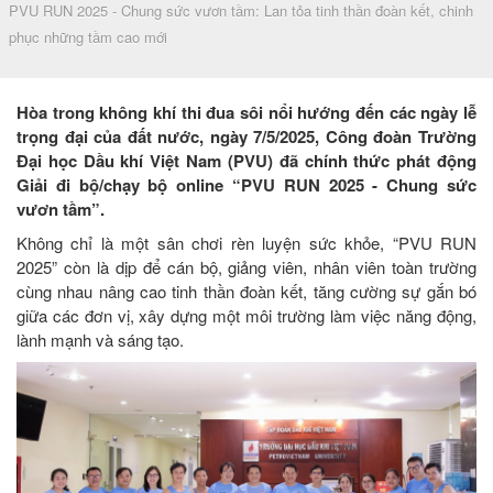
PVU RUN 2025 - Chung sức vươn tầm: Lan tỏa tinh thần đoàn kết, chinh
phục những tầm cao mới
Hòa trong không khí thi đua sôi nổi hướng đến các ngày lễ
trọng đại của đất nước, ngày 7/5/2025, Công đoàn Trường
Đại học Dầu khí Việt Nam (PVU) đã chính thức phát động
Giải đi bộ/chạy bộ online “PVU RUN 2025 - Chung sức
vươn tầm”.
Không chỉ là một sân chơi rèn luyện sức khỏe, “PVU RUN
2025” còn là dịp để cán bộ, giảng viên, nhân viên toàn trường
cùng nhau nâng cao tinh thần đoàn kết, tăng cường sự gắn bó
giữa các đơn vị, xây dựng một môi trường làm việc năng động,
lành mạnh và sáng tạo.