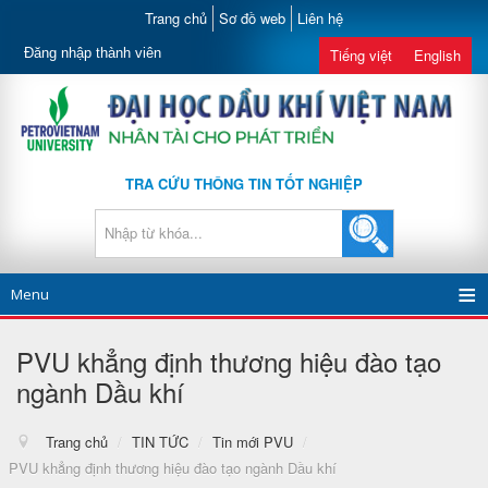
Trang chủ
Sơ đồ web
Liên hệ
Đăng nhập thành viên
Tiếng việt
English
TRA CỨU THÔNG TIN TỐT NGHIỆP
Menu
PVU khẳng định thương hiệu đào tạo
ngành Dầu khí
Trang chủ
/
TIN TỨC
/
Tin mới PVU
/
PVU khẳng định thương hiệu đào tạo ngành Dầu khí