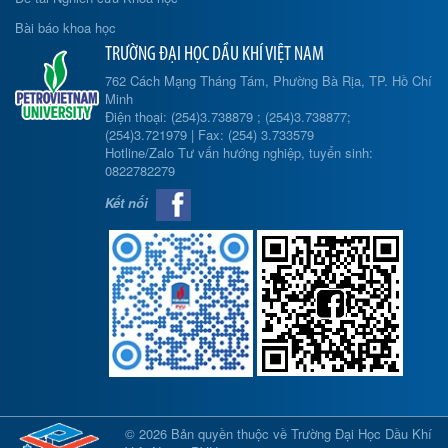
Bài báo khoa học
TRƯỜNG ĐẠI HỌC DẦU KHÍ VIỆT NAM
762 Cách Mạng Tháng Tám, Phường Bà Rịa, TP. Hồ Chí
Minh
Điện thoại: (254)3.738879 ; (254)3.738877;
(254)3.721979 | Fax: (254) 3.733579
Hotline/Zalo Tư vấn hướng nghiệp, tuyển sinh:
0822782279
Kết nối
© 2026 Bản quyền thuộc về Trường Đại Học Dầu Khí