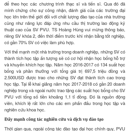
để theo học các chương trình thạc sĩ và tiến sĩ. Qua đó đã
minh chứng cho sự công nhận, đánh giá của các trường đại
học lớn trên thế giới đối với chất lượng đào tạo của nhà trường
cũng như năng lực đáp ứng nhu cầu thị trường lao động kỹ
thuật cao của SV PVU. TS Hoàng Hùng vui mừng thông báo,
riêng SV khóa 2, đến thời điểm trước khi nhận bằng tốt nghiệp,
có gần 70% SV có việc làm phù hợp.
Với thế mạnh một nhà trường trong doanh nghiệp, những SV có
thành tích học tập ấn tượng sẽ có cơ hội nhận học bổng hỗ trợ
và khuyến khích học tập. Năm học 2016-2017 có 134 suất học
bổng và phần thưởng với tổng giá trị 697,5 triệu đồng và
2.500USD được trao cho những SV đạt thành tích cao trong
học tập. Tại lễ khai giảng năm học 2017-2018 có gần 20 doanh
nghiệp trong và ngoài nước trao tặng các suất học bổng cho SV
PVU với tổng số tiền khoảng 1,1 tỉ đồng. Đó là nguồn động
viên, khích lệ rất lớn cho các em phấn đấu trong học tập và
nghiên cứu khoa học.
Đẩy mạnh công tác nghiên cứu và dịch vụ đào tạo
Thời gian qua, ngoài công tác đào tạo đại học chính quy, PVU