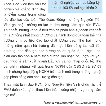
nhận tốt nghiệp và trao bằng kỹ
khóa 1 có việc làm sau tốt
sư cho 103 SV đại học khóa 2.
nghiệp và khẳng định đây
là điểm sáng trong công
tác đào tạo của toàn Tập đoàn. Đồng thời ông Nguyễn Tiến
Vinh ghi nhận những nỗ lực rất lớn trong năm qua của PVU:
Thứ nhất, những kết quả nêu trên đã phản ánh sự đoàn kết nhất
trí, sự thống nhất trong tư tưởng và hành động của toàn thể nhà
trường vì mục tiêu đào tạo chất lượng cao; Thứ hai, trong
những năm qua nhà trường đã thực hiện công tác cải tiến
chương trình đào tạo theo hướng chuẩn quốc tế, rút ngắn thời
gian đào tạo còn 4 năm theo hướng linh hoạt, phù hợp với yêu
cầu thực tế sản xuất ngành Dầu khí và hội nhập quốc tế; Thứ
ba, chính những kết quả trong NCKH của CBGD và SV đã
minh chứng hoạt động NCKH trở thành một trong những trụ cột
góp phần nâng cao chất lượng đào tạo.
Thay mặt lãnh đạo PVN, ông Nguyễn Tiến Vinh chúc tập thể
PVU đoàn kết, tự tin thực hiện thành công nhiệm vụ trong năm
học mới.
Theo www.petrovietnam.petrotimes.vn