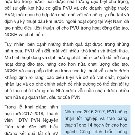
hợp tác trong nước luôn được nhà trường đặc biệt chú trọng,
bởi sự gắn kết hữu cơ giữa PVU và các doanh nghiệp thuộc
PVN; mối quan hệ hợp tác chặt chẽ với các công ty dầu khí và
dịch vụ kỹ thuật dầu khí nước ngoài hoạt động tại Việt Nam đã
tạo nhiều điều kiện thuận lợi cho PVU trong hoạt động đào tạo,
NCKH và phát triển.
Tuy nhiên, bên cạnh những thành quả đạt được trong những
năm qua, PVU vẫn đối mặt với nhiều khó khăn và thách thức.
Mô hình hoạt động và định hướng phát triển - cơ sở để mở rộng
hoạt động đào tạo, nâng cao hơn nữa chất lượng đào tạo,
NCKH và cung cấp dịch vụ khoa học kỹ thuật vẫn chưa được
khẳng định rõ ràng; các điều kiện về cơ sở vật chất, nguồn
nhân lực và cơ chế chính sách để nhà trường có thể tiến tới tự
chủ theo chủ trương của Nhà nước vẫn cần nhận được nhiều
hơn nữa sự quan tâm, đầu tư của PVN.
Trong lễ khai giảng năm
Năm học 2016-2017, PVU công
học mới 2017-2018, Thành
nhận tốt nghiệp và trao bằng
viên HĐTV PVN Nguyễn
thạc sĩ cho 14 học viên cao học
Tiến Vinh đặc biệt biểu
ngành Công trình biển, công
dương kết quả tất cả SV