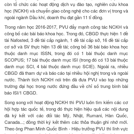
còn tổ chức các hoạt động dịch vụ đào tạo, nghiên cứu khoa
học (NCKH) và chuyển giao công nghệ cho các đơn vị trong và
ngoài ngành Dầu khí, doanh thu đạt gần 11 tỉ đồng.
Trong năm học 2016-2017, PVU đẩy mạnh công tác NCKH và
công bố các bài báo khoa học. Trong đó, CBGD thực hiện 1 đề
tài Nafosted, 3 đề tài cấp ngành, 1 đề tài cấp sở, 16 đề tài cấp
cơ sở và SV thực hiện 13 đề tài; công bố 36 bài báo khoa học
thuộc danh mục ISSN, trong đó có 1 bài thuộc danh mục
SCOPUS; 17 bài thuộc danh mục ISI (trong đó có 13 bài thuộc
danh mục SCI, 4 bài thuộc danh mục SCIE). Ngoài ra, nhiều
CBGD đã tham dự và báo cáo tại nhiều hội nghị trong và ngoài
nước. Thành tích NCKH nói trên đã đưa PVU vào top những
trường đại học trong nước đứng đầu về chỉ số trung bình bài
báo ISI/1 CBGD.
Song song với hoạt động NCKH thì PVU luôn tìm kiếm các cơ
hội hợp tác quốc tế, trong đó thực hiện hiệu quả các nội dung
đã ký kết với các đối tác Mỹ, Nhật, Rumani, Hàn Quốc,
Canada...; đồng thời ký kết thêm các thỏa thuận ghi nhớ mới.
Theo ông Phan Minh Quốc Bình - Hiệu trưởng PVU thì lĩnh vực