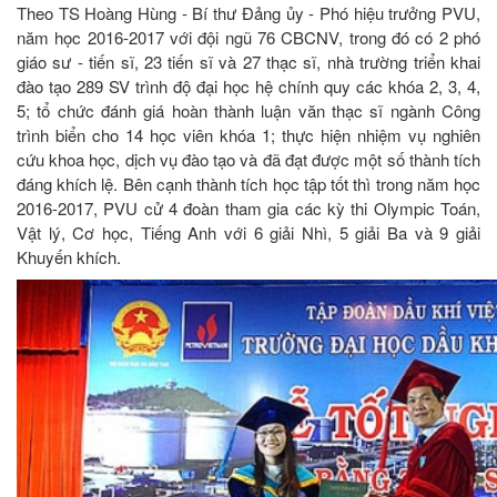
Theo TS Hoàng Hùng - Bí thư Đảng ủy - Phó hiệu trưởng PVU,
năm học 2016-2017 với đội ngũ 76 CBCNV, trong đó có 2 phó
giáo sư - tiến sĩ, 23 tiến sĩ và 27 thạc sĩ, nhà trường triển khai
đào tạo 289 SV trình độ đại học hệ chính quy các khóa 2, 3, 4,
5; tổ chức đánh giá hoàn thành luận văn thạc sĩ ngành Công
trình biển cho 14 học viên khóa 1; thực hiện nhiệm vụ nghiên
cứu khoa học, dịch vụ đào tạo và đã đạt được một số thành tích
đáng khích lệ. Bên cạnh thành tích học tập tốt thì trong năm học
2016-2017, PVU cử 4 đoàn tham gia các kỳ thi Olympic Toán,
Vật lý, Cơ học, Tiếng Anh với 6 giải Nhì, 5 giải Ba và 9 giải
Khuyến khích.