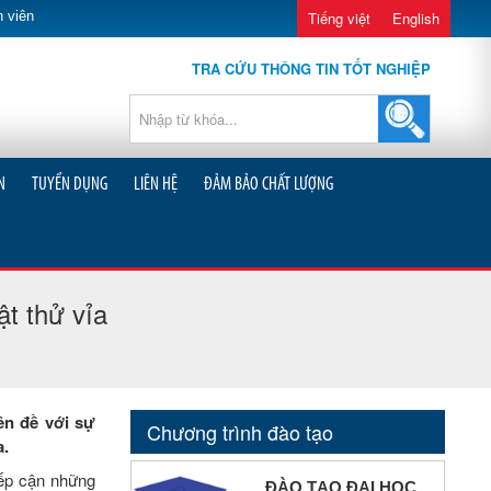
 viên
Tiếng việt
English
TRA CỨU THÔNG TIN TỐT NGHIỆP
N
TUYỂN DỤNG
LIÊN HỆ
ĐẢM BẢO CHẤT LƯỢNG
ật thử vỉa
ên đề với sự
Chương trình đào tạo
a.
iếp cận những
ĐÀO TẠO ĐẠI HỌC