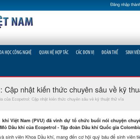
Đăng nhập thành
OA HỌC CÔNG NGHỆ
QUAN HỆ HỢP TÁC
CÁC ĐƠN VỊ
ĐOÀN THỂ
SINH VIÊ
: Cập nhật kiến thức chuyên sâu về kỹ thu
a của Ecopetrol: Cập nhật kiến thức chuyên sâu về kỹ thuật thử vỉa
u khí Việt Nam (PVU) đã vinh dự tổ chức buổi nói chuyện chuy
t Mỏ Dầu khí của Ecopetrol - Tập đoàn Dầu khí Quốc gia Colombi
và sinh viên Khoa Dầu khí, mang đến cơ hội quý báu để sinh viên t