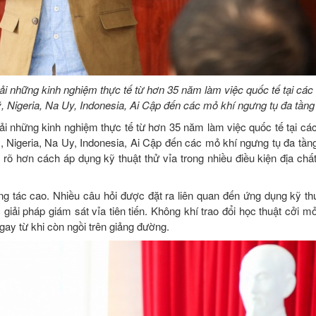
tải những kinh nghiệm thực tế từ hơn 35 năm làm việc quốc tế tại các
ỹ, Nigeria, Na Uy, Indonesia, Ai Cập đến các mỏ khí ngưng tụ đa tần
tải những kinh nghiệm thực tế từ hơn 35 năm làm việc quốc tế tại cá
ỹ, Nigeria, Na Uy, Indonesia, Ai Cập đến các mỏ khí ngưng tụ đa tần
 rõ hơn cách áp dụng kỹ thuật thử vỉa trong nhiều điều kiện địa chấ
ng tác cao. Nhiều câu hỏi được đặt ra liên quan đến ứng dụng kỹ thu
iải pháp giám sát vỉa tiên tiến. Không khí trao đổi học thuật cởi m
ngay từ khi còn ngồi trên giảng đường.