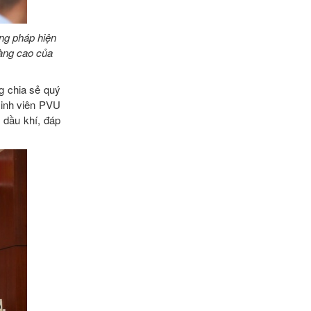
ng pháp hiện
càng cao của
g chia sẻ quý
sinh viên PVU
 dầu khí, đáp