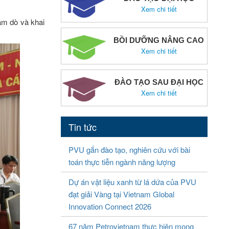
Xem chi tiết
hăm dò và khai
BỒI DƯỠNG NÂNG CAO
Xem chi tiết
ĐÀO TẠO SAU ĐẠI HỌC
Xem chi tiết
Tin tức
PVU gắn đào tạo, nghiên cứu với bài
toán thực tiễn ngành năng lượng
Dự án vật liệu xanh từ lá dứa của PVU
đạt giải Vàng tại Vietnam Global
Innovation Connect 2026
67 năm Petrovietnam thực hiện mong