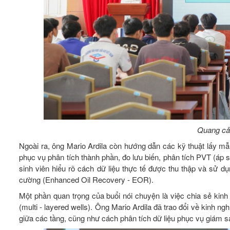
Quang cản
Ngoài ra, ông Mario Ardila còn hướng dẫn các kỹ thuật lấy m
phục vụ phân tích thành phần, đo lưu biến, phân tích PVT (áp su
sinh viên hiểu rõ cách dữ liệu thực tế được thu thập và sử d
cường (Enhanced Oil Recovery - EOR).
Một phần quan trọng của buổi nói chuyện là việc chia sẻ kinh 
(multi - layered wells). Ông Mario Ardila đã trao đổi về kinh 
giữa các tầng, cũng như cách phân tích dữ liệu phục vụ giám sá