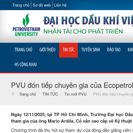
Trang chủ
Sơ đồ web
Liên hệ
TRANG CHỦ
GIỚI THIỆU
TIN TỨC
TUYỂN SINH
ĐÀO TẠO
KH
HS CÔNG KHAI
PVU đón tiếp chuyên gia của Ecopetrol
Trang chủ
/
TIN TỨC
/
Tin mới PVU
/
PVU đón tiếp chuyên gi
Ngày 12/11/2025, tại TP Hồ Chí Minh, Trường Đại học Dầ
tham gia của ông Mario Ardila, Cố vấn cao cấp về Kỹ thuậ
Chương trình đã thu hút sự tham dự của đông đảo giảng viên 