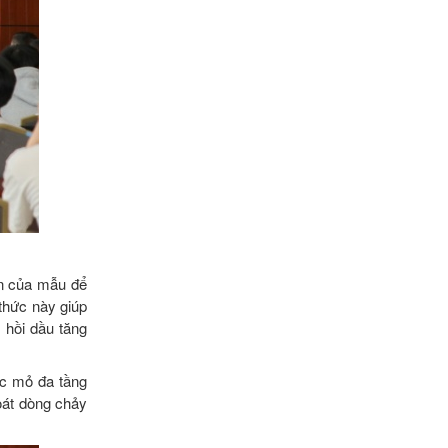
ẹn của mẫu để
 thức này giúp
 hồi dầu tăng
ác mỏ đa tầng
soát dòng chảy