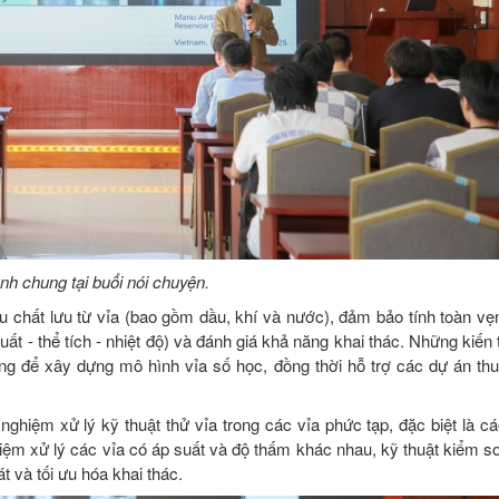
h chung tại buổi nói chuyện.
ẫu chất lưu từ vỉa (bao gồm dầu, khí và nước), đảm bảo tính toàn v
ất - thể tích - nhiệt độ) và đánh giá khả năng khai thác. Những kiến
ụng để xây dựng mô hình vỉa số học, đồng thời hỗ trợ các dự án thu
nghiệm xử lý kỹ thuật thử vỉa trong các vỉa phức tạp, đặc biệt là c
nghiệm xử lý các vỉa có áp suất và độ thấm khác nhau, kỹ thuật kiểm 
t và tối ưu hóa khai thác.