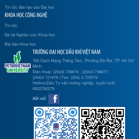
Tin tức đào tạo sau Đại học
KHOA HỌC CÔNG NGHỆ
Tin tức
Đề tài Nghiên cứu Khoa học
Bài báo khoa học
TRƯỜNG ĐẠI HỌC DẦU KHÍ VIỆT NAM
762 Cách Mạng Tháng Tám, Phường Bà Rịa, TP. Hồ Chí
Minh
Điện thoại: (254)3.738879 ; (254)3.738877;
(254)3.721979 | Fax: (254) 3.733579
Hotline/Zalo Tư vấn hướng nghiệp, tuyển sinh:
0822782279
Kết nối