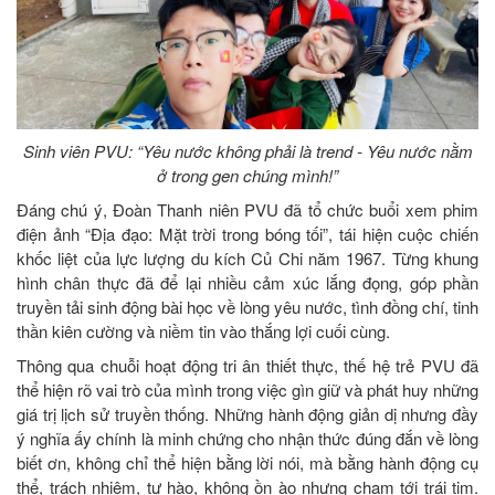
Sinh viên PVU: “Yêu nước không phải là trend - Yêu nước nằm
ở trong gen chúng mình!”
Đáng chú ý, Đoàn Thanh niên PVU đã tổ chức buổi xem phim
điện ảnh “Địa đạo: Mặt trời trong bóng tối”, tái hiện cuộc chiến
khốc liệt của lực lượng du kích Củ Chi năm 1967. Từng khung
hình chân thực đã để lại nhiều cảm xúc lắng đọng, góp phần
truyền tải sinh động bài học về lòng yêu nước, tình đồng chí, tinh
thần kiên cường và niềm tin vào thắng lợi cuối cùng.
Thông qua chuỗi hoạt động tri ân thiết thực, thế hệ trẻ PVU đã
thể hiện rõ vai trò của mình trong việc gìn giữ và phát huy những
giá trị lịch sử truyền thống. Những hành động giản dị nhưng đầy
ý nghĩa ấy chính là minh chứng cho nhận thức đúng đắn về lòng
biết ơn, không chỉ thể hiện bằng lời nói, mà bằng hành động cụ
thể, trách nhiệm, tự hào, không ồn ào nhưng chạm tới trái tim.