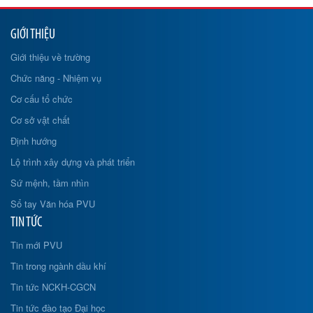
GIỚI THIỆU
Giới thiệu về trường
Chức năng - Nhiệm vụ
Cơ cấu tổ chức
Cơ sở vật chất
Định hướng
Lộ trình xây dựng và phát triển
Sứ mệnh, tầm nhìn
Sổ tay Văn hóa PVU
TIN TỨC
Tin mới PVU
Tin trong ngành dầu khí
Tin tức NCKH-CGCN
Tin tức đào tạo Đại học