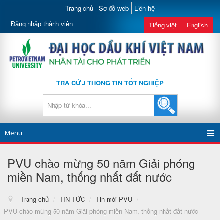
Trang chủ
Sơ đồ web
Liên hệ
Đăng nhập thành viên
Tiếng việt
English
TRA CỨU THÔNG TIN TỐT NGHIỆP
Menu
PVU chào mừng 50 năm Giải phóng
miền Nam, thống nhất đất nước
Trang chủ
/
TIN TỨC
/
Tin mới PVU
/
PVU chào mừng 50 năm Giải phóng miền Nam, thống nhất đất nước