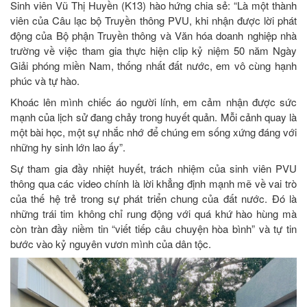
Sinh viên Vũ Thị Huyền (K13) hào hứng chia sẻ: “Là một thành
viên của Câu lạc bộ Truyền thông PVU, khi nhận được lời phát
động của Bộ phận Truyền thông và Văn hóa doanh nghiệp nhà
trường về việc tham gia thực hiện clip kỷ niệm 50 năm Ngày
Giải phóng miền Nam, thống nhất đất nước, em vô cùng hạnh
phúc và tự hào.
Khoác lên mình chiếc áo người lính, em cảm nhận được sức
mạnh của lịch sử đang chảy trong huyết quản. Mỗi cảnh quay là
một bài học, một sự nhắc nhớ để chúng em sống xứng đáng với
những hy sinh lớn lao ấy”.
Sự tham gia đầy nhiệt huyết, trách nhiệm của sinh viên PVU
thông qua các video chính là lời khẳng định mạnh mẽ về vai trò
của thế hệ trẻ trong sự phát triển chung của đất nước. Đó là
những trái tim không chỉ rung động với quá khứ hào hùng mà
còn tràn đầy niềm tin “viết tiếp câu chuyện hòa bình” và tự tin
bước vào kỷ nguyên vươn mình của dân tộc.