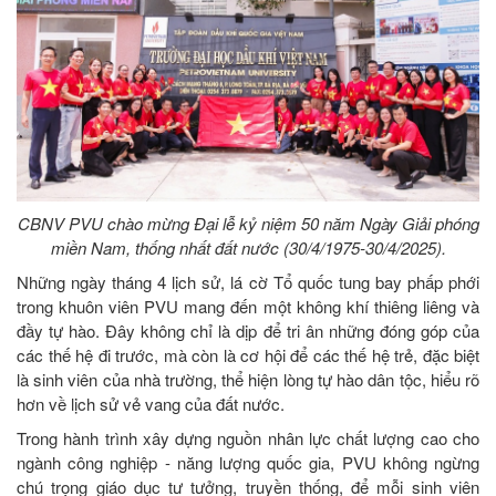
CBNV PVU chào mừng Đại lễ kỷ niệm 50 năm Ngày Giải phóng
miền Nam, thống nhất đất nước (30/4/1975-30/4/2025).
Những ngày tháng 4 lịch sử, lá cờ Tổ quốc tung bay phấp phới
trong khuôn viên PVU mang đến một không khí thiêng liêng và
đầy tự hào. Đây không chỉ là dịp để tri ân những đóng góp của
các thế hệ đi trước, mà còn là cơ hội để các thế hệ trẻ, đặc biệt
là sinh viên của nhà trường, thể hiện lòng tự hào dân tộc, hiểu rõ
hơn về lịch sử vẻ vang của đất nước.
Trong hành trình xây dựng nguồn nhân lực chất lượng cao cho
ngành công nghiệp - năng lượng quốc gia, PVU không ngừng
chú trọng giáo dục tư tưởng, truyền thống, để mỗi sinh viên