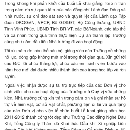
Trong không khí phấn khởi của buổi Lễ khai giảng, tôi xin trân
trọng cảm ơn sự quan tâm của các đồng chí Lãnh đạo Đảng và
Nhà nước, sự chỉ đạo sát sao và quyết liệt của Lãnh đạo Tập
đoàn DKQGVN, VPCP, Bộ GD&ĐT, Bộ Công thương, UBND
Tỉnh Vĩnh Phúc, UBND Tỉnh BR-VT, các Bộ/Ngành, các tập thể
và cá nhân trong quá trình thực hiện Dự án thành lập Trường
cũng như năm đầu tiên Nhà trường đi vào hoạt động.
Tôi xin cảm ơn toàn thể cán bộ, giảng viên của Trường về những
nỗ lực, đóng góp không mệt mỏi trong thời gian qua. Xin gửi tới
các Đ/C lời chúc thắng lợi, chúc các em sinh viên bước vào
năm học mới đạt được nhiều thành tích cao trong học tập và rèn
luyện.
Ngoài việc nhận được sự tài trợ trực tiếp của các Đơn vị cho
sinh viên, cho các hoạt động của Trường mà Quý vị vừa chứng
kiến, Nhà trường cũng xin trân trọng cảm ơn và ghi nhận sự hỗ
trợ về hiện vật, cơ sở vật chất, phương tiện đi lại và quà tặng
của các Đơn vị cho việc tổ chức buổi Lễ khai giảng năm học
2011-2012 thành công tốt đẹp như Trường Cao đẳng Nghề Dầu
Khí, Tổng Công ty Thăm dò Khai thác Dầu khí, Xí nghiệp Liên
doanh Dầu khí Vietsovpetro, Tổng Công ty Cổ phần Dịch vụ Kỹ