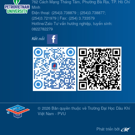
762 Cách Mạng Tháng Tám, Phường Bà Rịa, TP. Hồ Chí
Minh
Điện thoại: (254)3.738879 ; (254)3.738877;
(254)3.721979 | Fax: (254) 3.733579
Hotline/Zalo Tư vấn hướng nghiệp, tuyển sinh:
0822782279
Kết nối
© 2026 Bản quyền thuộc về Trường Đại Học Dầu Khí
Việt Nam - PVU
Phát triển bởi