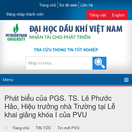
Trang chủ
Sơ đồ web
Liên hệ
Đăng nhập thành viên
Tiếng việt
English
TRA CỨU THÔNG TIN TỐT NGHIỆP
Menu
Phát biểu của PGS. TS. Lê Phước
Hảo, Hiệu trưởng nhà Trường tại Lễ
khai giảng khóa I của PVU
Trang chủ
/
TIN TỨC
/
Tin mới PVU
/