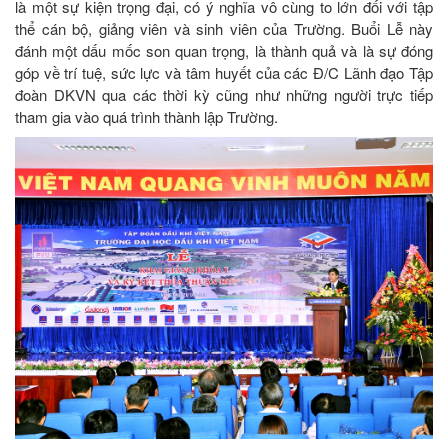
là một sự kiện trọng đại, có ý nghĩa vô cùng to lớn đối với tập
thể cán bộ, giảng viên và sinh viên của Trường. Buổi Lễ này
đánh một dấu mốc son quan trọng, là thành quả và là sự đóng
góp về trí tuệ, sức lực và tâm huyết của các Đ/C Lãnh đạo Tập
đoàn DKVN qua các thời kỳ cũng như những người trực tiếp
tham gia vào quá trình thành lập Trường.