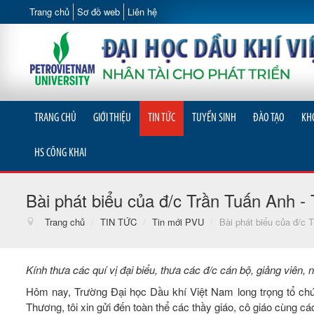
Trang chủ
Sơ đồ web
Liên hệ
TRANG CHỦ
GIỚI THIỆU
TIN TỨC
TUYỂN SINH
ĐÀO TẠO
KH
HS CÔNG KHAI
Bài phát biểu của đ/c Trần Tuấn Anh -
Trang chủ
/
TIN TỨC
/
Tin mới PVU
/
Bài phát biểu của đ/c 
Kính thưa các quí vị đại biểu, thưa các đ/c cán bộ, giảng viê
Hôm nay, Trường Đại học Dầu khí Việt Nam long trọng tổ ch
Thương, tôi xin gửi đến toàn thể các thầy giáo, cô giáo cùng c