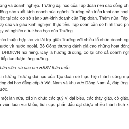
trường và doanh nghiệp. Trường đại học của Tập đoàn nên các đồng ch
động sản xuất-kinh doanh của ngành. Trường cần triển khai các hoạt
àm việc tại các cơ sở sản xuất-kinh doanh của Tập đoàn. Thêm nữa, Tậ
độ cao và giàu kinh nghiệm thực tiễn. Tập đoàn cần có hình thức p
 dạy và nghiên cứu khoa học của Trường.
thỏa thuận hợp tác và tài trợ giữa Trường với nhiều tổ chức-doanh ng
 nước và nước ngoài. Bộ Công thương đánh giá cao những hoạt độn
 ĐHDKVN nói riêng. Đây là hướng đi đúng, có lợi cho cả doanh ng
 tiếp tục được tăng cường.
n, nhân viên và các em HSSV thân mến.
tin tưởng Trường đại học của Tập đoàn sẽ thực hiện thành công mụ
trường đại học đẳng cấp ở Việt Nam và khu vực Đông Nam Á, đáp ứng
nước.
ột lần nữa, tôi xin chúc các quý vị đại biểu, các thầy giáo, cô giá
iên luôn vui khỏe, tích cực phấn đấu đạt được nhiều thành tích x