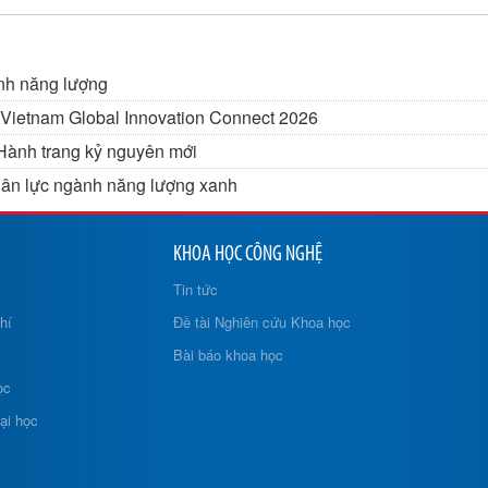
ành năng lượng
i Vietnam Global Innovation Connect 2026
Hành trang kỷ nguyên mới
hân lực ngành năng lượng xanh
KHOA HỌC CÔNG NGHỆ
Tin tức
hí
Đề tài Nghiên cứu Khoa học
Bài báo khoa học
ọc
ại học