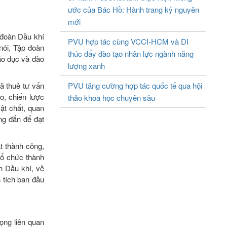
ước của Bác Hồ: Hành trang kỷ nguyên
mới
 đoàn Dầu khí
PVU hợp tác cùng VCCI-HCM và DI
nói, Tập đoàn
thúc đẩy đào tạo nhân lực ngành năng
áo dục và đào
lượng xanh
ã thuê tư vấn
PVU tăng cường hợp tác quốc tế qua hội
o, chiến lược
thảo khoa học chuyên sâu
ật chất, quan
ng đắn để đạt
t thành công,
tổ chức thành
h Dầu khí, về
h tích ban đầu
rọng liên quan