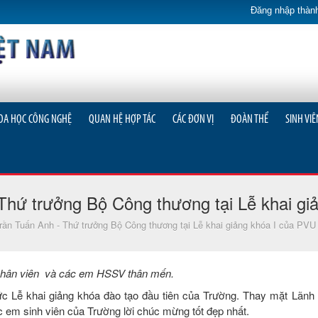
Đăng nhập thành
OA HỌC CÔNG NGHỆ
QUAN HỆ HỢP TÁC
CÁC ĐƠN VỊ
ĐOÀN THỂ
SINH VIÊ
 Thứ trưởng Bộ Công thương tại Lễ khai g
Trần Tuấn Anh - Thứ trưởng Bộ Công thương tại Lễ khai giảng khóa I của PVU
n, nhân viên và các em HSSV thân mến.
ức Lễ khai giảng khóa đào tạo đầu tiên của Trường. Thay mặt Lãn
ác em sinh viên của Trường lời chúc mừng tốt đẹp nhất.