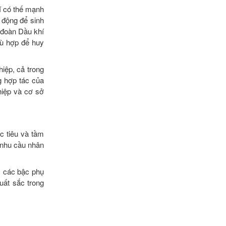
í có thế mạnh
 động để sinh
p đoàn Dầu khí
hù hợp để huy
hiệp, cả trong
g hợp tác của
hiệp và cơ sở
c tiêu và tầm
 nhu cầu nhân
o, các bậc phụ
uất sắc trong