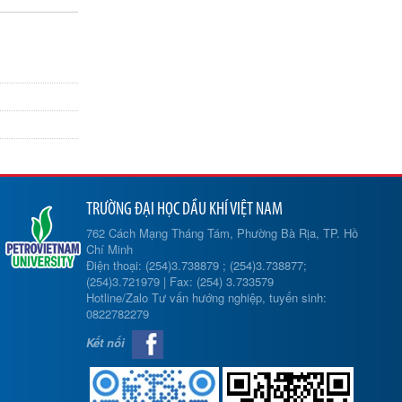
TRƯỜNG ĐẠI HỌC DẦU KHÍ VIỆT NAM
762 Cách Mạng Tháng Tám, Phường Bà Rịa, TP. Hồ
Chí Minh
Điện thoại: (254)3.738879 ; (254)3.738877;
(254)3.721979 | Fax: (254) 3.733579
Hotline/Zalo Tư vấn hướng nghiệp, tuyển sinh:
0822782279
Kết nối