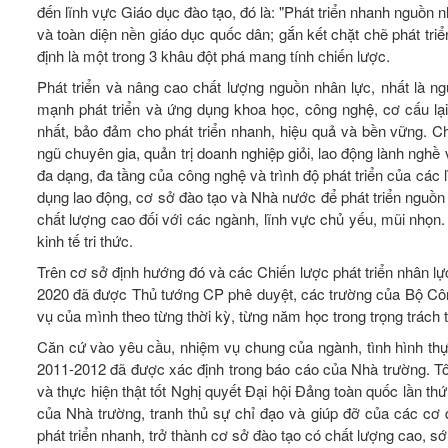
đến lĩnh vực Giáo dục đào tạo, đó là: "Phát triển nhanh nguồn n
và toàn diện nền giáo dục quốc dân; gắn kết chặt chẽ phát tr
định là một trong 3 khâu đột phá mang tính chiến lược.
Phát triển và nâng cao chất lượng nguồn nhân lực, nhất là ng
mạnh phát triển và ứng dụng khoa học, công nghệ, cơ cấu lại 
nhất, bảo đảm cho phát triển nhanh, hiệu quả và bền vững. Chún
ngũ chuyên gia, quản trị doanh nghiệp giỏi, lao động lành ng
đa dạng, đa tầng của công nghệ và trình độ phát triển của các 
dụng lao động, cơ sở đào tạo và Nhà nước để phát triển nguồn 
chất lượng cao đối với các ngành, lĩnh vực chủ yếu, mũi nhọn. 
kinh tế tri thức.
Trên cơ sở định hướng đó và các Chiến lược phát triển nhân lự
2020 đã được Thủ tướng CP phê duyệt, các trường của Bộ Côn
vụ của mình theo từng thời kỳ, từng năm học trong trọng trách t
Căn cứ vào yêu cầu, nhiệm vụ chung của ngành, tình hình th
2011-2012 đã được xác định trong báo cáo của Nhà trường. Tô
và thực hiện thật tốt Nghị quyết Đại hội Đảng toàn quốc lần thứ
của Nhà trường, tranh thủ sự chỉ đạo và giúp đỡ của các c
phát triển nhanh, trở thành cơ sở đào tạo có chất lượng cao, sớ