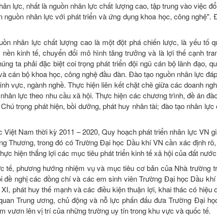
hân lực, nhất là nguồn nhân lực chất lượng cao, tập trung vào việc đ
iển nguồn nhân lực với phát triển và ứng dụng khoa học, công nghệ".
uồn nhân lực chất lượng cao là một đột phá chiến lược, là yếu tố q
nền kinh tế, chuyển đổi mô hình tăng trưởng và là lợi thế cạnh tra
g ta phải đặc biệt coi trọng phát triển đội ngũ cán bộ lãnh đạo, quả
hề và cán bộ khoa học, công nghệ đầu đàn. Đào tạo nguồn nhân lực đá
lĩnh vực, ngành nghề. Thực hiện liên kết chặt chẽ giữa các doanh ng
nhân lực theo nhu cầu xã hội. Thực hiện các chương trình, đề án đào
Chú trọng phát hiện, bồi dưỡng, phát huy nhân tài; đào tạo nhân lực 
c Việt Nam thời kỳ 2011 – 2020, Quy hoạch phát triển nhân lực VN gi
g Thương, trong đó có Trường Đại học Dầu khí VN cần xác định rõ,
hực hiện thắng lợi các mục tiêu phát triển kinh tế xã hội của đất nước
ực tế, phương hướng nhiệm vụ và mục tiêu cơ bản của Nhà trường 
i đề nghị các đồng chí và các em sinh viên Trường Đại học Dầu khí 
 XI, phát huy thế mạnh và các điều kiện thuận lợi, khai thác có hiệu
ơ quan Trung ương, chủ động và nỗ lực phấn đấu đưa Trường Đại h
m vươn lên vị trí của những trường uy tín trong khu vực và quốc tế.