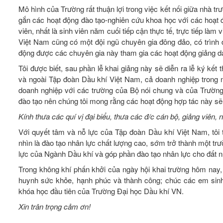
Mô hình của Trường rất thuận lợi trong việc kết nối giữa nhà 
gắn các hoạt động đào tạo-nghiên cứu khoa học với các hoạt 
viên, nhất là sinh viên năm cuối tiếp cận thực tế, trực tiếp l
Việt Nam cũng có một đội ngũ chuyên gia đông đảo, có trình 
động được các chuyên gia này tham gia các hoạt động giảng
Tôi được biết, sau phần lễ khai giảng này sẽ diễn ra lễ ký kết 
và ngoài Tập đoàn Dầu khí Việt Nam, cả doanh nghiệp trong
doanh nghiệp với các trường của Bộ nói chung và của Trường
đào tạo nên chúng tôi mong rằng các hoạt động hợp tác này sẽ
Kính thưa các quí vị đại biểu, thưa các đ/c cán bộ, giảng viê
Với quyết tâm và nỗ lực của Tập đoàn Dầu khí Việt Nam, tôi 
nhìn là đào tạo nhân lực chất lượng cao, sớm trở thành một 
lực của Ngành Dầu khí và góp phần đào tạo nhân lực cho đất 
Trong không khí phấn khởi của ngày hội khai trường hôm nay, m
huynh sức khỏe, hạnh phúc và thành công; chúc các em sinh v
khóa học đầu tiên của Trường Đại học Dầu khí VN.
Xin trân trọng cảm ơn!