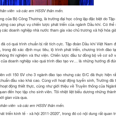
n, nhân viên và các em HSSV thân mến.
ờng của Bộ Công Thương, là trường đại học công lập đặc biệt do Tập
lượng cao phục vụ chiến lược phát triển của ngành Dầu khí. Có thể 
ng các doanh nghiệp nhà nước tham gia vào chủ trương xã hội hóa gi
 đã có quá trình chuẩn bị rất tích cực. Tập đoàn Dầu khí Việt Nam đ
rong đó xác định mục tiêu, lộ trình phát triển, chương trình đào tạ
phòng thí nghiệm và thư viện. Chiến lược đầu tư đồng bộ về cơ sở v
a của doanh nghiệp vào quá trình đào tạo vv… là những hướng đi đú
iên với 150 SV cho 3 ngành đào tạo nhưng các Đ/C đã thực hiện rấ
 chuẩn đầu vào khá cao. Cùng với hoạt động tuyển sinh, Trường đã 
hoạt động thiết thực, cũng như giới thiệu về Truyền thống của Ngàn
uan đến học tập cho sinh viên. Tôi nhiệt liệt biểu dương những thàn
ời gian vừa qua.
ên, nhân viên và các em HSSV thân mến.
t triển kinh tế - xã hội 2011-2020", trong đó có nội dung rất quan t