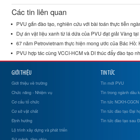
Các tin liên quan
PVU gắn đào tạo, nghiên cứu với bài toán thực tiễn ng
Dự án vật liệu xanh từ lá dứa của PVU đạt giải Vàng tạ
67 năm Petrovietnam thực hiện mong ước của Bác Hồ: 
PVU hợp tác cùng VCCI-HCM và DI thúc đẩy đào tạo n
GIỚI THIỆU
TIN TỨC
Giới thiệu về trường
Tin mới PVU
Chức năng - Nhiệm vụ
Tin trong ngành dầu k
Cơ cấu tổ chức
Tin tức NCKH-CGCN
Cơ sở vật chất
Tin tức đào tạo Đại h
Định hướng
Tin tức đào tạo sau Đ
Lộ trình xây dựng và phát triển
Sứ mệnh, tầm nhìn