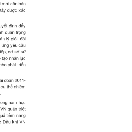
ổi mới căn bản
 Đây được xác
uyết định đẩy
nh quan trọng
n lý giỏi, đội
p ứng yêu cầu
hiệp, cơ sở sử
 tạo nhân lực
cho phát triển
ai đoạn 2011-
 cụ thể nhiệm
.
trong năm học
VN quán triệt
 quả tiềm năng
ọc Dầu khí VN