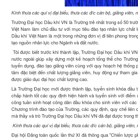
Kính thưa các quí vị đại biểu, thưa các đ/c cán bộ, giảng viê
Trường Đại học Dầu khí VN là Trường trẻ nhất trong số 50 trư
Việt Nam làm chủ đầu tư với mục tiêu đào tạo nhân lực chất 
Dầu khí Việt Nam là một trong những đơn vị đi tiên phong tro
tạo nguồn nhân lực cho Ngành và đất nước.
Tôi được biết trước khi thành lập, Trường Đại học Dầu khí VN
nước ngoài giúp xây dựng một kế hoạch tổng thể cho Trường, t
tuyển dụng, đào tạo giảng viên cùng với quy hoạch hệ thống 
tâm đặc biệt đến chất lượng giảng viên, huy động sự tham gi
được giáo dục đại học chất lượng cao.
Là Trường Đại học mới được thành lập, tuyển sinh khóa đầu t
chấp hành tốt các quy định hiện hành và tuyển sinh với điểm
công tuần sinh hoạt công dân đầu khóa cho sinh viên với các 
Chương trình đào tạo của Trường, các quy định, quy chế liên q
mà thầy và trò Trường Đại học Dầu khí VN đã đạt được trong th
Kính thưa các quí vị đại biểu, thưa các đ/c cán bộ, giảng vi
Đại hội Đảng toàn quốc lần thứ XI đã thông qua "Chiến lược phá