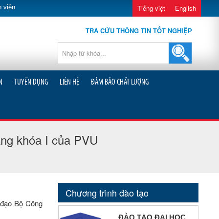
 viên
Tiếng việt
English
TRA CỨU THÔNG TIN TỐT NGHIỆP
N
TUYỂN DỤNG
LIÊN HỆ
ĐẢM BẢO CHẤT LƯỢNG
iảng khóa I của PVU
Chương trình đào tạo
h đạo Bộ Công
ĐÀO TẠO ĐẠI HỌC