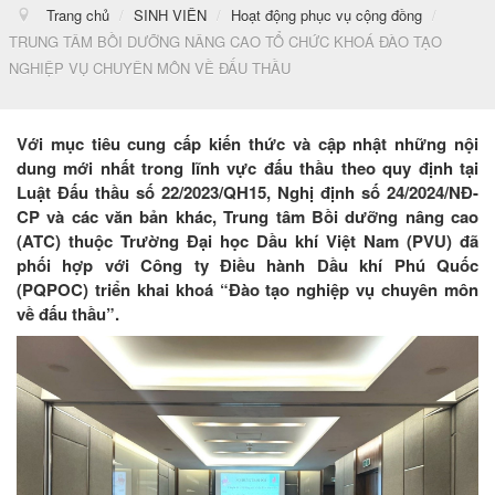
Trang chủ
/
SINH VIÊN
/
Hoạt động phục vụ cộng đồng
/
TRUNG TÂM BỒI DƯỠNG NÂNG CAO TỔ CHỨC KHOÁ ĐÀO TẠO
NGHIỆP VỤ CHUYÊN MÔN VỀ ĐẤU THẦU
Với mục tiêu cung cấp kiến thức và cập nhật những nội
dung mới nhất trong lĩnh vực đấu thầu theo quy định tại
Luật Đấu thầu số 22/2023/QH15, Nghị định số 24/2024/NĐ-
CP và các văn bản khác, Trung tâm Bồi dưỡng nâng cao
(ATC) thuộc Trường Đại học Dầu khí Việt Nam (PVU) đã
phối hợp với Công ty Điều hành Dầu khí Phú Quốc
(PQPOC) triển khai khoá “Đào tạo nghiệp vụ chuyên môn
về đấu thầu”.