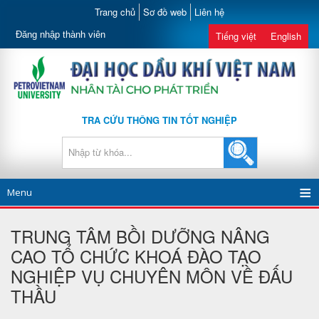
Trang chủ
Sơ đồ web
Liên hệ
Đăng nhập thành viên
Tiếng việt
English
TRA CỨU THÔNG TIN TỐT NGHIỆP
Menu
TRUNG TÂM BỒI DƯỠNG NÂNG
CAO TỔ CHỨC KHOÁ ĐÀO TẠO
NGHIỆP VỤ CHUYÊN MÔN VỀ ĐẤU
THẦU