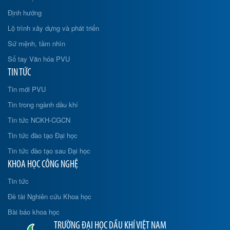
Định hướng
Lộ trình xây dựng và phát triển
Sứ mệnh, tầm nhìn
Sổ tay Văn hóa PVU
TIN TỨC
Tin mới PVU
Tin trong ngành dầu khí
Tin tức NCKH-CGCN
Tin tức đào tạo Đại học
Tin tức đào tạo sau Đại học
KHOA HỌC CÔNG NGHỆ
Tin tức
Đề tài Nghiên cứu Khoa học
Bài báo khoa học
TRƯỜNG ĐẠI HỌC DẦU KHÍ VIỆT NAM