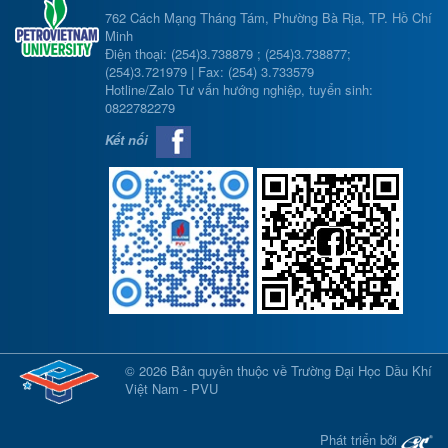
762 Cách Mạng Tháng Tám, Phường Bà Rịa, TP. Hồ Chí
Minh
Điện thoại: (254)3.738879 ; (254)3.738877;
(254)3.721979 | Fax: (254) 3.733579
Hotline/Zalo Tư vấn hướng nghiệp, tuyển sinh:
0822782279
Kết nối
© 2026 Bản quyền thuộc về Trường Đại Học Dầu Khí
Việt Nam - PVU
Phát triển bởi