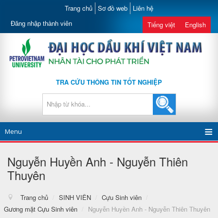
Trang chủ
Sơ đồ web
Liên hệ
Đăng nhập thành viên
Tiếng việt
English
TRA CỨU THÔNG TIN TỐT NGHIỆP
Menu
Nguyễn Huyền Anh - Nguyễn Thiên
Thuyên
Trang chủ
/
SINH VIÊN
/
Cựu Sinh viên
/
Gương mặt Cựu Sinh viên
/
Nguyễn Huyền Anh - Nguyễn Thiên Thuyên