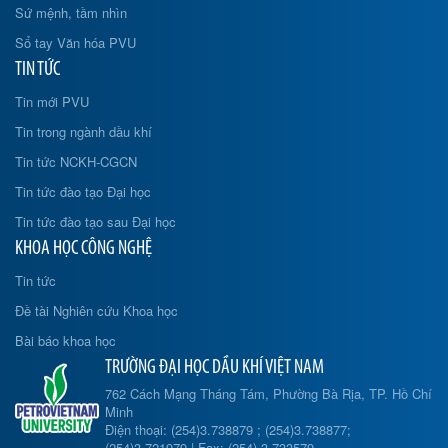
Sứ mệnh, tầm nhìn
Sổ tay Văn hóa PVU
TIN TỨC
Tin mới PVU
Tin trong ngành dầu khí
Tin tức NCKH-CGCN
Tin tức đào tạo Đại học
Tin tức đào tạo sau Đại học
KHOA HỌC CÔNG NGHỆ
Tin tức
Đề tài Nghiên cứu Khoa học
Bài báo khoa học
TRƯỜNG ĐẠI HỌC DẦU KHÍ VIỆT NAM
762 Cách Mạng Tháng Tám, Phường Bà Rịa, TP. Hồ Chí
Minh
Điện thoại: (254)3.738879 ; (254)3.738877;
(254)3.721979 | Fax: (254) 3.733579