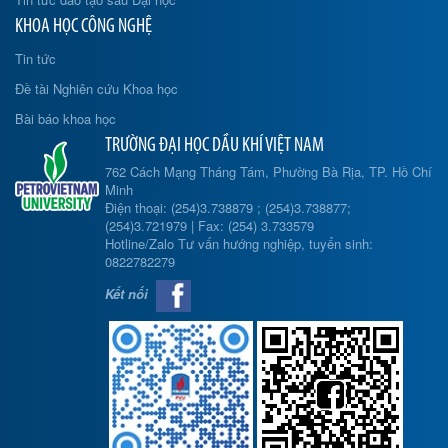
KHOA HỌC CÔNG NGHỆ
Tin tức
Đề tài Nghiên cứu Khoa học
Bài báo khoa học
TRƯỜNG ĐẠI HỌC DẦU KHÍ VIỆT NAM
762 Cách Mạng Tháng Tám, Phường Bà Rịa, TP. Hồ Chí
Minh
Điện thoại: (254)3.738879 ; (254)3.738877;
(254)3.721979 | Fax: (254) 3.733579
Hotline/Zalo Tư vấn hướng nghiệp, tuyển sinh:
0822782279
Kết nối