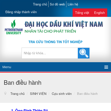
Trang chủ
Sơ đồ web
Liên hệ
Đăng nhập thành viên
Tiếng việt
English
TRA CỨU THÔNG TIN TỐT NGHIỆP
Menu
Ban điều hành
Trang chủ
/
SINH VIÊN
/
Cựu sinh viên
/
Ban điều hành
1. Ông Đinh Thiện Sỹ