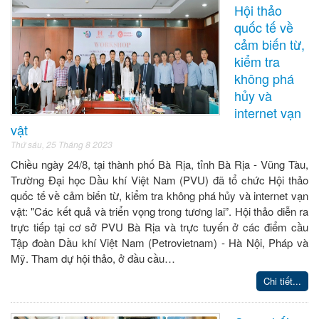
Hội thảo
quốc tế về
cảm biến từ,
kiểm tra
không phá
hủy và
internet vạn
vật
Thứ sáu, 25 Tháng 8 2023
Chiều ngày 24/8, tại thành phố Bà Rịa, tỉnh Bà Rịa - Vũng Tàu,
Trường Đại học Dầu khí Việt Nam (PVU) đã tổ chức Hội thảo
quốc tế về cảm biến từ, kiểm tra không phá hủy và internet vạn
vật: "Các kết quả và triển vọng trong tương lai”. Hội thảo diễn ra
trực tiếp tại cơ sở PVU Bà Rịa và trực tuyến ở các điểm cầu
Tập đoàn Dầu khí Việt Nam (Petrovietnam) - Hà Nội, Pháp và
Mỹ. Tham dự hội thảo, ở đầu cầu…
Chi tiết...