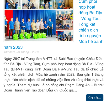
Cụm phối
hợp hoạt
động Bà Rịa
- Vũng Tàu:
Tổng kết
chiến dịch
tình nguyện
Mùa hè xanh
năm 2023
Thứ năm, 03 Tháng 8 2023
Ngày 29/7 tại Trung tâm VHTT xã Suối Rao (huyện Châu Đức,
tỉnh Bà Rịa - Vũng Tàu), Cụm phối hợp hoạt động Bà Rịa - Vũng
Tàu (BR-VT) cùng Tỉnh Đoàn Bà Rịa-Vũng Tàu đã tổ chức Lễ
tổng kết chiến dịch Mùa hè xanh năm 2023. Sau gần 1 tháng
thực hiện chiến dịch, đã có những việc làm vô cùng thiết thực và
ý nghĩa. Tham dự buổi Lễ có đồng chí Phạm Đăng An – Bí thư
Đoàn Thanh niên Tập đoàn Dầu khí Quốc gia…
Chi tiết...