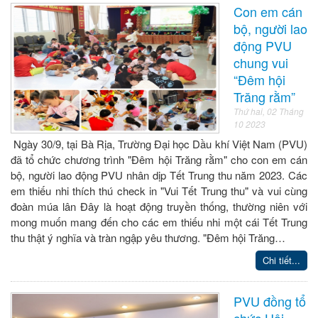
Con em cán
bộ, người lao
động PVU
chung vui
“Đêm hội
Trăng rằm”
Thứ hai, 02 Tháng
10 2023
Ngày 30/9, tại Bà Rịa, Trường Đại học Dầu khí Việt Nam (PVU)
đã tổ chức chương trình "Đêm hội Trăng rằm" cho con em cán
bộ, người lao động PVU nhân dịp Tết Trung thu năm 2023. Các
em thiếu nhi thích thú check in "Vui Tết Trung thu" và vui cùng
đoàn múa lân Đây là hoạt động truyền thống, thường niên với
mong muốn mang đến cho các em thiếu nhi một cái Tết Trung
thu thật ý nghĩa và tràn ngập yêu thương. "Đêm hội Trăng…
Chi tiết...
PVU đồng tổ
chức Hội