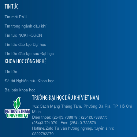
TIN TỨC
Tin mới PVU
Tin trong ngành dầu khí
Tin tức NCKH-CGCN
Tin tức đào tạo Đại học
Tin tức đào tạo sau Đại học
KHOA HỌC CÔNG NGHỆ
Tin tức
Đề tài Nghiên cứu Khoa học
Bài báo khoa học
TRƯỜNG ĐẠI HỌC DẦU KHÍ VIỆT NAM
762 Cách Mạng Tháng Tám, Phường Bà Rịa, TP. Hồ Chí
Minh
Điện thoại: (254)3.738879 ; (254)3.738877;
(254)3.721979 | Fax: (254) 3.733579
Hotline/Zalo Tư vấn hướng nghiệp, tuyển sinh:
0822782279