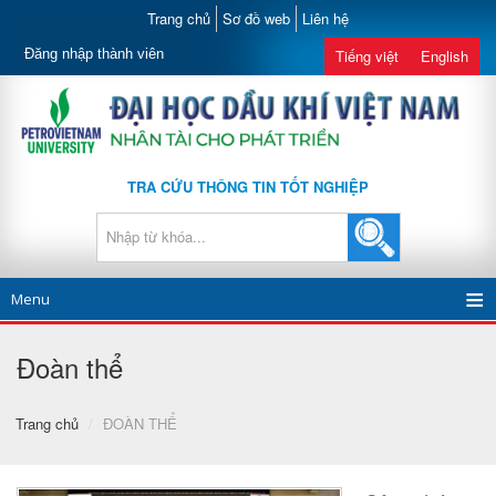
Trang chủ
Sơ đồ web
Liên hệ
Đăng nhập thành viên
Tiếng việt
English
TRA CỨU THÔNG TIN TỐT NGHIỆP
Menu
Đoàn thể
Trang chủ
/
ĐOÀN THỂ