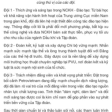
cùng thú vị của các đội.
Đội 1 - Thích ứng và sáng tạo trong NCKH - Đào tạo: Từ bài học
về khả năng vận hành linh hoạt của Trung ương Cục miền Nam
trong gian khổ, đội đã liên hệ mật thiết đến công tác đào tạo hiện
nay. Thông điệp cốt lõi là phải đổi mới phương pháp, bắt kịp xu
thế công nghệ và đưa NCKH bám sát thực tiễn, phục vụ tối ưu
cho nhu cầu của ngành Dầu khí và Tập đoàn.
Đội 2 - Đoàn kết, kỷ luật và xây dựng Chi bộ vững mạnh: Nhấn
mạnh sức mạnh tập thể và lòng trung thành tuyệt đối với Đảng
của các thế hệ đi trước. Đây được coi là nền tảng để xây dựng
môi trường học thuật chuyên nghiệp tại PVU, nơi đoàn kết và kỷ
luật là sức mạnh nội sinh của tổ chức.
Đội 3 - Trách nhiệm đảng viên và khát vọng phát triển: Đặt trong
bối cảnh Petrovietnam đang đẩy mạnh chuyển dịch năng lượng,
đội đã làm rõ vai trò của mỗi đảng viên trong việc đào tạo nguồn
nhân lực chất lượng cao. Tinh thần "dám nghĩ, dám làm" và đổi
mới sáng tạo được coi là kim chỉ nam để góp phần vào sự phát
triển bền vững của Tập đoàn.
Sau thời gian chuẩn bị và thảo luận sôi nổi, các tham luận trình