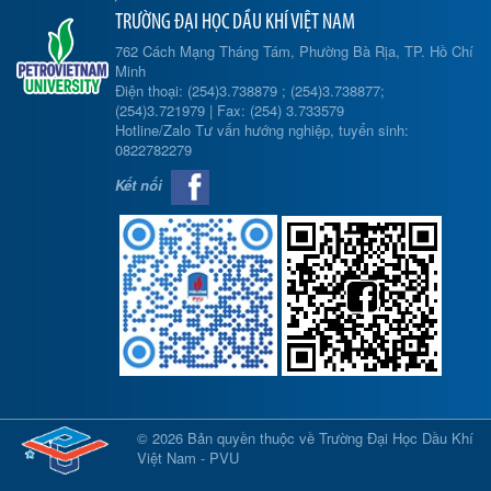
TRƯỜNG ĐẠI HỌC DẦU KHÍ VIỆT NAM
762 Cách Mạng Tháng Tám, Phường Bà Rịa, TP. Hồ Chí
Minh
Điện thoại: (254)3.738879 ; (254)3.738877;
(254)3.721979 | Fax: (254) 3.733579
Hotline/Zalo Tư vấn hướng nghiệp, tuyển sinh:
0822782279
Kết nối
© 2026 Bản quyền thuộc về Trường Đại Học Dầu Khí
Việt Nam - PVU