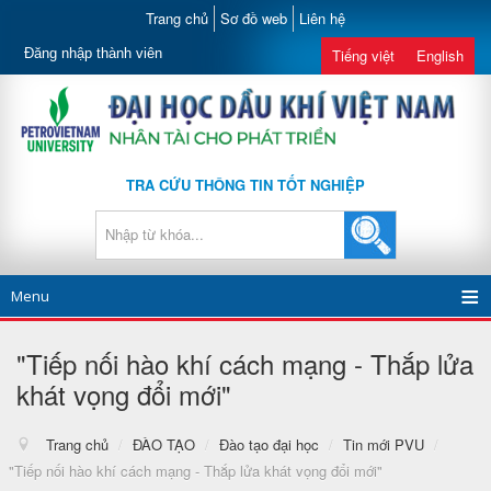
Trang chủ
Sơ đồ web
Liên hệ
Đăng nhập thành viên
Tiếng việt
English
TRA CỨU THÔNG TIN TỐT NGHIỆP
Menu
"Tiếp nối hào khí cách mạng - Thắp lửa
khát vọng đổi mới"
Trang chủ
/
ĐÀO TẠO
/
Đào tạo đại học
/
Tin mới PVU
/
"Tiếp nối hào khí cách mạng - Thắp lửa khát vọng đổi mới"