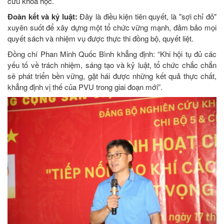
cứu khoa học.
Đoàn kết và kỷ luật:
Đây là điều kiện tiên quyết, là "sợi chỉ đỏ"
xuyên suốt để xây dựng một tổ chức vững mạnh, đảm bảo mọi
quyết sách và nhiệm vụ được thực thi đồng bộ, quyết liệt.
Đồng chí Phan Minh Quốc Bình khẳng định: “Khi hội tụ đủ các
yếu tố về trách nhiệm, sáng tạo và kỷ luật, tổ chức chắc chắn
sẽ phát triển bền vững, gặt hái được những kết quả thực chất,
khẳng định vị thế của PVU trong giai đoạn mới”.