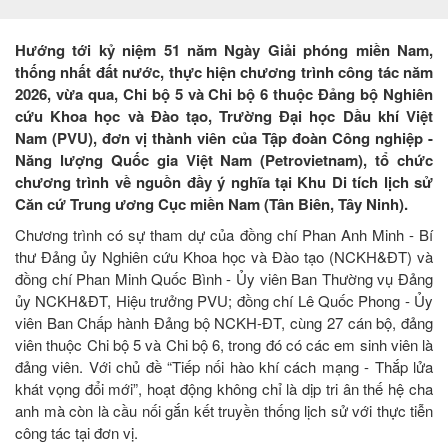
Hướng tới kỷ niệm 51 năm Ngày Giải phóng miền Nam,
thống nhất đất nước, thực hiện chương trình công tác năm
2026, vừa qua, Chi bộ 5 và Chi bộ 6 thuộc Đảng bộ Nghiên
cứu Khoa học và Đào tạo, Trường Đại học Dầu khí Việt
Nam (PVU), đơn vị thành viên của Tập đoàn Công nghiệp -
Năng lượng Quốc gia Việt Nam (Petrovietnam), tổ chức
chương trình về nguồn đầy ý nghĩa tại Khu Di tích lịch sử
Căn cứ Trung ương Cục miền Nam (Tân Biên, Tây Ninh).
Chương trình có sự tham dự của đồng chí Phan Anh Minh - Bí
thư Đảng ủy Nghiên cứu Khoa học và Đào tạo (NCKH&ĐT) và
đồng chí Phan Minh Quốc Bình - Ủy viên Ban Thường vụ Đảng
ủy NCKH&ĐT, Hiệu trưởng PVU; đồng chí Lê Quốc Phong - Ủy
viên Ban Chấp hành Đảng bộ NCKH-ĐT, cùng 27 cán bộ, đảng
viên thuộc Chi bộ 5 và Chi bộ 6, trong đó có các em sinh viên là
đảng viên. Với chủ đề “Tiếp nối hào khí cách mạng - Thắp lửa
khát vọng đổi mới”, hoạt động không chỉ là dịp tri ân thế hệ cha
anh mà còn là cầu nối gắn kết truyền thống lịch sử với thực tiễn
công tác tại đơn vị.