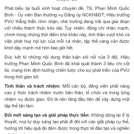
Phát biểu tại buổi sinh hoạt chuyên đề, TS. Phan Minh Quốc
Bình - Ủy viên Ban thường vụ Đảng ủy NCKH&ĐT, Hiệu trưởng
PVU thẳng thắn nhìn nhận, nhà trường đang trải qua giai đoạn
với nhiều thách thức kéo dài. Tuy nhiên, đồng chí nhấn mạnh,
chính trong những thời điểm khó khăn này, tinh thần vượt khó và
việc phát huy nội lực của mỗi cá nhân, tập thể càng cần được
khơi dậy mạnh mẽ hơn bao giờ hết.
Đúc kết từ những nội dung thảo luận sôi nổi của 3 đội, Hiệu
trưởng Phan Minh Quốc Bình đã khái quát thành 3 tiêu chí cốt
lõi, mang tính định hướng chiến lược cho sự phát triển của PVU
trong thời gian tới:
Tinh thần và trách nhiệm:
Mỗi cán bộ, đảng viên phải nâng
cao ý thức trách nhiệm trước bản thân, tổ chức và trong từng
nhiệm vụ được giao. Đó là nền tảng đầu tiên để xây dựng một
tập thể tận tâm.
Đổi mới sáng tạo và giải pháp thực tiễn:
Không dừng lại ở lý
thuyết, mọi tư duy sáng tạo phải đi đôi với các giải pháp cụ thể,
hướng tới hiệu quả đo đếm được trong thực tế đào tạo và nghiên