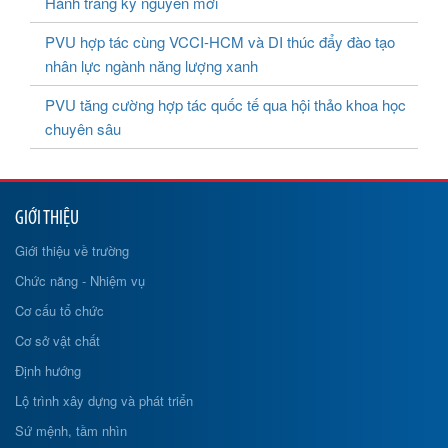
Hành trang kỷ nguyên mới
PVU hợp tác cùng VCCI-HCM và DI thúc đẩy đào tạo
nhân lực ngành năng lượng xanh
PVU tăng cường hợp tác quốc tế qua hội thảo khoa học
chuyên sâu
GIỚI THIỆU
Giới thiệu về trường
Chức năng - Nhiệm vụ
Cơ cấu tổ chức
Cơ sở vật chất
Định hướng
Lộ trình xây dựng và phát triển
Sứ mệnh, tầm nhìn