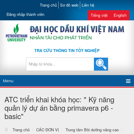
Trang chủ
Sơ đồ web
Liên hệ
Đăng nhập thành viên
Tiếng việt
English
TRA CỨU THÔNG TIN TỐT NGHIỆP
Menu
ATC triển khai khóa học: " Kỹ năng
quản lý dự án bằng primavera p6 -
basic"
Trang chủ
/
CÁC ĐƠN VỊ
/
Trung tâm Bồi dưỡng nâng cao
/