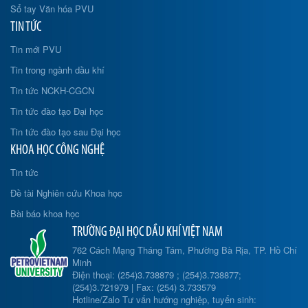
Sổ tay Văn hóa PVU
TIN TỨC
Tin mới PVU
Tin trong ngành dầu khí
Tin tức NCKH-CGCN
Tin tức đào tạo Đại học
Tin tức đào tạo sau Đại học
KHOA HỌC CÔNG NGHỆ
Tin tức
Đề tài Nghiên cứu Khoa học
Bài báo khoa học
TRƯỜNG ĐẠI HỌC DẦU KHÍ VIỆT NAM
762 Cách Mạng Tháng Tám, Phường Bà Rịa, TP. Hồ Chí
Minh
Điện thoại: (254)3.738879 ; (254)3.738877;
(254)3.721979 | Fax: (254) 3.733579
Hotline/Zalo Tư vấn hướng nghiệp, tuyển sinh: