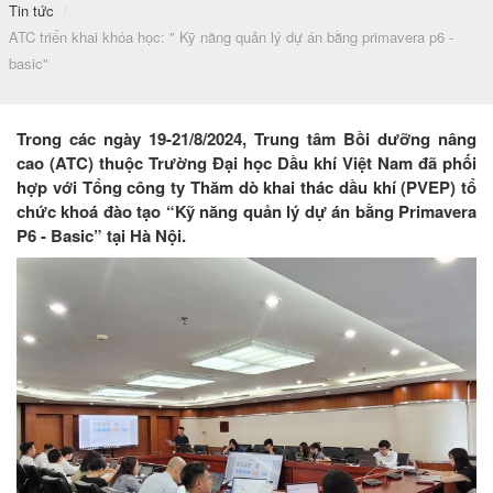
Tin tức
/
ATC triển khai khóa học: " Kỹ năng quản lý dự án bằng primavera p6 -
basic"
Trong các ngày 19-21/8/2024, Trung tâm Bồi dưỡng nâng
cao (ATC) thuộc Trường Đại học Dầu khí Việt Nam đã phối
hợp với Tổng công ty Thăm dò khai thác dầu khí (PVEP) tổ
chức khoá đào tạo “Kỹ năng quản lý dự án bằng Primavera
P6 - Basic” tại Hà Nội.